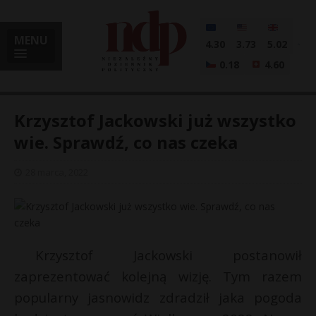
MENU
4.30
3.73
5.02
0.18
4.60
Krzysztof Jackowski już wszystko
wie. Sprawdź, co nas czeka
i
28 marca, 2022
l
Krzysztof Jackowski postanowił
zaprezentować kolejną wizję. Tym razem
popularny jasnowidz zdradził jaka pogoda