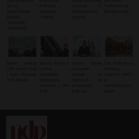
zaprzysiężenia
kosmiczna:
Zużyte podkłady
Skorzystać z
Karola
Potencjał i
kolejowe to
Transformacji
Nawrockiego:
wyzwania
niebezpieczne
Energetycznej?
krytyka
rozwoju
odpady
'sejmowej
zamrażarki’
Nowe sankcje
Sporny dialog o
Łukasz Gibała
USA: Putin może
USA wobec Rosji
polsko-
ponownie
testować
i Iranu: kluczowy
ukraińskiej
startuje w
spójność NATO
krok Senatu
współpracy
wyborach na
w
obronnej z USA
prezydenta
nadchodzących
w tle
Krakowa
latach