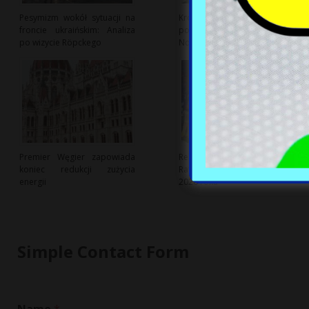
Pesymizm wokół sytuacji na
Krótsze wakacje coraz
froncie ukraińskim: Analiza
popularniejsze w Europie:
po wizycie Röpckego
Nowy trend urlopowy?
Premier Węgier zapowiada
Rekordowe Zespoły
koniec redukcji zużycia
Ratownictwa Medycznego w
energii
2026 roku
Simple Contact Form