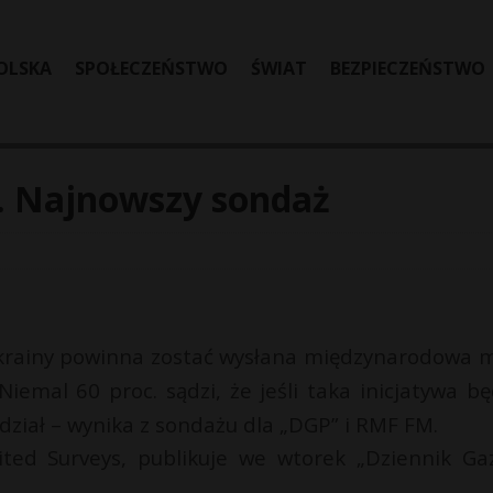
OLSKA
SPOŁECZEŃSTWO
ŚWIAT
BEZPIECZEŃSTWO
. Najnowszy sondaż
krainy powinna zostać wysłana międzynarodowa m
iemal 60 proc. sądzi, że jeśli taka inicjatywa bę
udział – wynika z sondażu dla „DGP” i RMF FM.
ited Surveys, publikuje we wtorek „Dziennik Ga