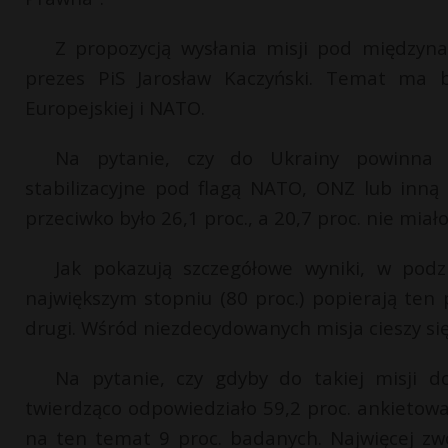
Z propozycją wysłania misji pod międzyn
prezes PiS Jarosław Kaczyński. Temat ma 
Europejskiej i NATO.
Na pytanie, czy do Ukrainy powinna 
stabilizacyjne pod flagą NATO, ONZ lub inną
przeciwko było 26,1 proc., a 20,7 proc. nie miał
Jak pokazują szczegółowe wyniki, w pod
największym stopniu (80 proc.) popierają ten
drugi. Wśród niezdecydowanych misja cieszy si
Na pytanie, czy gdyby do takiej misji do
twierdząco odpowiedziało 59,2 proc. ankietowan
na ten temat 9 proc. badanych. Najwięcej z