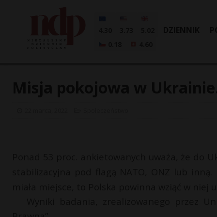
DZIENNIK
P
4.30
3.73
5.02
0.18
4.60
Misja pokojowa w Ukrainie
22 marca, 2022
Społeczeństwo
Ponad 53 proc. ankietowanych uważa, że do U
stabilizacyjna pod flagą NATO, ONZ lub inną. N
miała miejsce, to Polska powinna wziąć w niej 
Wyniki badania, zrealizowanego przez Un
Prawna”.