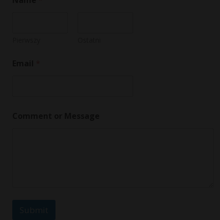
Name
*
Pierwszy
Ostatni
Email
*
*
Comment or Message
E
m
a
i
l
E
m
a
i
l
Submit