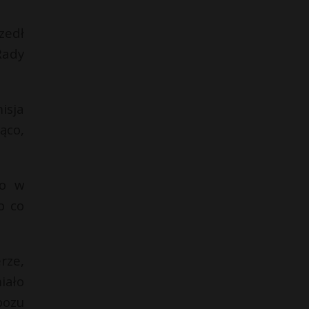
zedł
Rady
isja
ąco,
go w
o co
rze,
iało
bozu