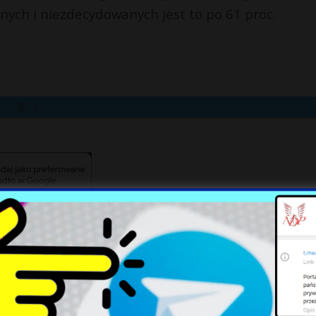
ych i niezdecydowanych jest to po 61 proc.
X