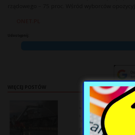
rządowego – 75 proc. Wśród wyborców opozycyjn
ONET.PL
Udostępnij:
WIĘCEJ POSTÓW