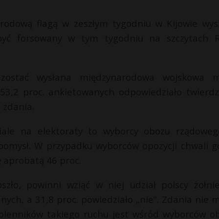
arodową flagą w zeszłym tygodniu w Kijowie wys
być forsowany w tym tygodniu na szczytach 
zostać wysłana międzynarodowa wojskowa m
 53,2 proc. ankietowanych odpowiedziało twierdz
o zdania.
ziale na elektoraty to wyborcy obozu rządowe
 pomysł. W przypadku wyborców opozycji chwali g
ę aprobatą 46 proc.
szło, powinni wziąć w niej udział polscy żołnie
ych, a 31,8 proc. powiedziało „nie”. Zdania nie m
wolenników takiego ruchu jest wśród wyborców o