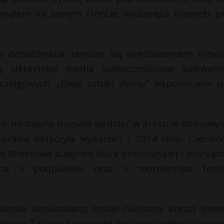
tanąłem na samym froncie. Wysunięta kilometr p
ła deputowana zajmuje się likwidowaniem rosyjs
. Ukraińskie media społecznościowe zalewan
iwczołgowych. „Dwie sztuki złomu” wspomniane p
zcze niedawno musiała siedzieć w areszcie domowy
Sprawa dotyczyła wydarzeń z 2014 roku. Czerwn
mi Mołotowa budynek biura prorosyjskiej i prorząd
żona o podpalenie oraz o morderstwo tech
wicową deputowaną został nałożony areszt dom
. Sprawa Tetiany Czernowoł do czasu wybuchu wojny