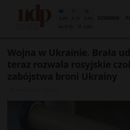
DZIENNIK
P
4.30
3.72
5.01
0.18
4.60
Wojna w Ukrainie. Brała ud
teraz rozwala rosyjskie czo
zabójstwa broni Ukrainy
20 marca, 2022
Świat