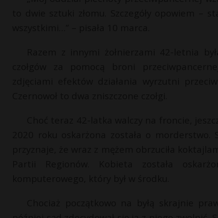
to dwie sztuki złomu. Szczegóły opowiem – s
wszystkimi…” – pisała 10 marca.
Razem z innymi żołnierzami 42-letnia by
czołgów za pomocą broni przeciwpancernej
zdjęciami efektów działania wyrzutni przec
Czernowoł to dwa zniszczone czołgi.
Choć teraz 42-latka walczy na froncie, jes
2020 roku oskarżona została o morderstwo. 
przyznaje, że wraz z mężem obrzuciła koktajla
Partii Regionów. Kobieta została oskar
komputerowego, który był w środku.
Chociaż początkowo na byłą skrajnie pra
później sąd zdecydował się ją z niego zwolnić