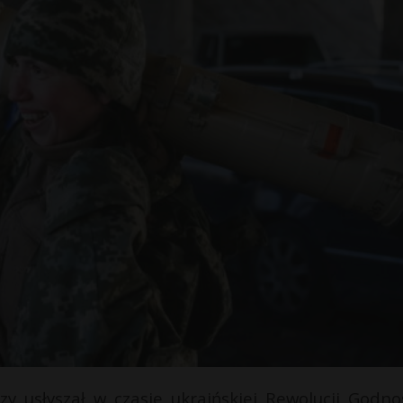
y usłyszał w czasie ukraińskiej Rewolucji Godnoś