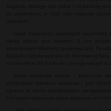
Majdanu, którego była jedną z najbardziej pr
do parlamentu, w 2020 roku usłyszała zarzut
najazdem.
Świat najbardziej zapamiętał opuchniętą 
ciężko pobita pod Kijowem. O ten brutal
prezydentem Wiktorem Janukowyczem. Po udan
Majdanu została wybrana do Werhownej Rady Uk
na Ukrainę w 2014 roku on i jej mąż walczyli w 
Będąc wojskową wdową i weteranką wal
artyleryjskie szkolenie wojskowe i jest ofice
zgodnie ze swoim wyszkoleniem zaangażowała
Czernowoł relacjonuje swoje działania na fronci
„Mój oddział piechoty przeciwpancernej wzi