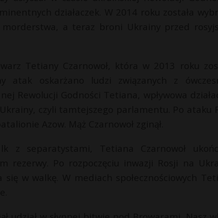
ominentnych działaczek. W 2014 roku została wyb
 morderstwa, a teraz broni Ukrainy przed rosyj
twarz Tetiany Czarnowoł, która w 2013 roku zos
ny atak oskarżano ludzi związanych z ówcze
ej Rewolucji Godności Tetiana, wpływowa działa
rainy, czyli tamtejszego parlamentu. Po ataku R
batalionie Azow. Mąż Czarnowoł zginął.
k z separatystami, Tetiana Czarnowoł ukońc
rem rezerwy. Po rozpoczęciu inwazji Rosji na Ukra
 się w walkę. W mediach społecznościowych Tet
e.
ął udział w słynnej bitwie pod Browarami. Nasz w