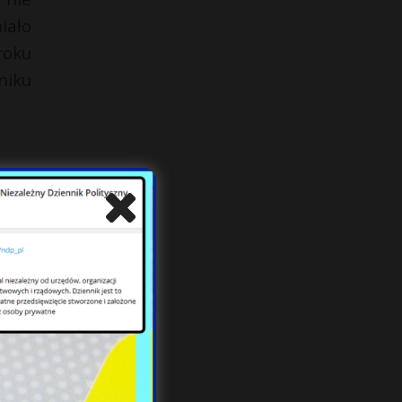
iało
roku
niku