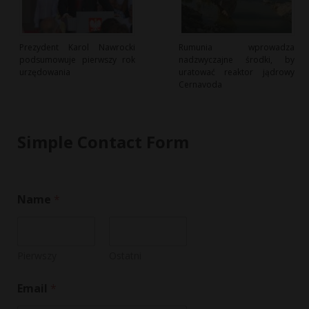
Prezydent Karol Nawrocki
Rumunia wprowadza
podsumowuje pierwszy rok
nadzwyczajne środki, by
urzędowania
uratować reaktor jądrowy
Cernavoda
Simple Contact Form
Name
*
Pierwszy
Ostatni
*
Email
*
M
e