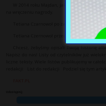
W 2014 roku Majdan, jako ruch społeczny,
na wręczeniu nagrody.
Tetiana Czarnowoł po zatrzymaniu w 2020 r
Tetiana Czernowoł przed budynkiem sądu w
Chcesz, żebyśmy opisali Twoją historię al
Napisz do nas! Listy od czytelników już wielok
liczne teksty. Wiele listów publikujemy w całośc
redakcji: List do redakcji Podziel się tym art
FAKT.PL
Udostępnij: