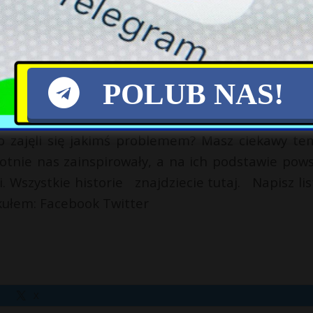
 został uhonorowany Nagrodą Lecha Wałęsy. Czern
oku.
POLUB NAS!
 26 czerwca 2020 roku.
bo zajęli się jakimś problemem? Masz ciekawy te
rotnie nas zainspirowały, a na ich podstawie pows
i. Wszystkie historie znajdziecie tutaj. Napisz lis
ykułem: Facebook Twitter
X