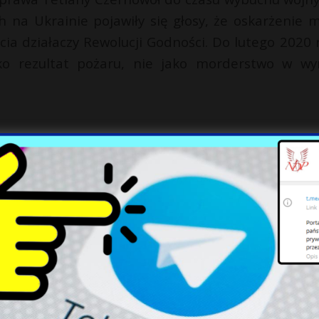
 na Ukrainie pojawiły się głosy, że oskarżenie m
cia działaczy Rewolucji Godności. Do lutego 2020 
o rezultat pożaru, nie jako morderstwo w wy
e ławy na okopy.
ego sprzętu.
kie czołgi.