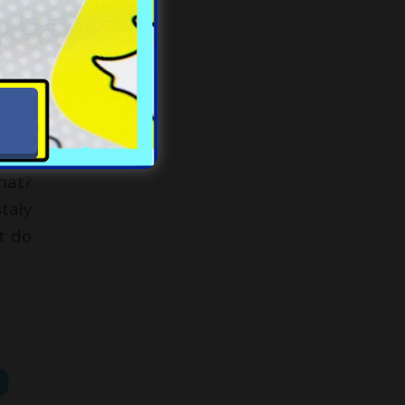
owoł
mat?
tały
t do