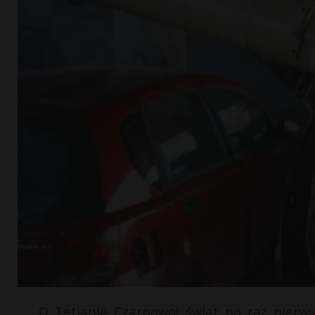
O Tetianie Czarnowoł świat po raz pierwsz