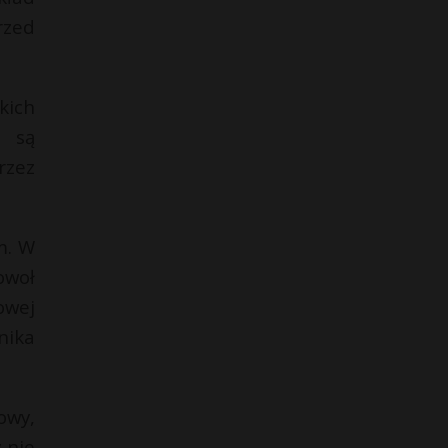
rzed
kich
e są
rzez
m. W
owoł
owej
nika
owy,
 nie