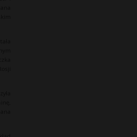
rana
skim
tała
snym
czka
osji
zyła
inę,
iana
kład