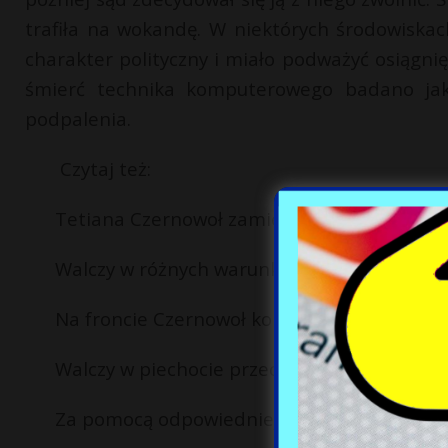
trafiła na wokandę. W niektórych środowiskach
charakter polityczny i miało podważyć osiągnię
śmierć technika komputerowego badano jak
podpalenia.
Czytaj też:
Tetiana Czernowoł zamieniła parlamentarn
Walczy w różnych warunkach.
Na froncie Czernowoł korzysta z nowoczesn
Walczy w piechocie przeciwpancernej.
Za pomocą odpowiedniej broni niszczy rosyjs