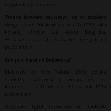
wątpienia ogromny sukces!
P
Trzeba bowiem zauważyć, że to dopiero
drugi triumf Polski w historii.
W 1989 roku
koronę zdobyła też Aneta Kręglicka.
E
r
W związku z tym tytuł wraca do naszego kraju
po 32 latach!
i
s
l
s
Kim jest Karolina Bielawska?
Bielawska to Miss Polonia 2019, polska
r
modelka, osobowość telewizyjna czy też
konferansjerka. Urodziła się 11 kwietnia 1999
roku w Łodzi.
Uzyskała tytuł licencjata w naukach