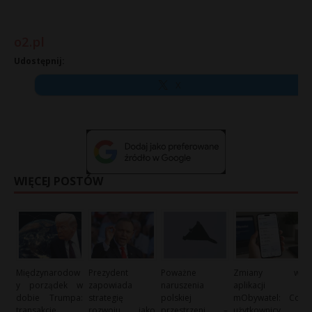
o2.pl
Udostępnij:
X
WIĘCEJ POSTÓW
Międzynarodow
Prezydent
Poważne
Zmiany w
y porządek w
zapowiada
naruszenia
aplikacji
dobie Trumpa:
strategię
polskiej
mObywatel: Co
transakcje
rozwoju jako
przestrzeni –
użytkownicy