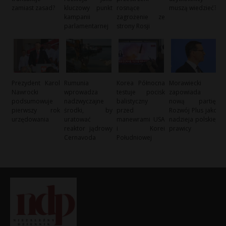
zamiast zasad?
kluczowy punkt
rosnące
muszą wiedzieć?
kampanii
zagrożenie ze
parlamentarnej
strony Rosji
Prezydent Karol
Rumunia
Korea Północna
Morawiecki
Nawrocki
wprowadza
testuje pocisk
zapowiada
podsumowuje
nadzwyczajne
balistyczny
nową partię:
pierwszy rok
środki, by
przed
Rozwój Plus jako
urzędowania
uratować
manewrami USA
nadzieja polskiej
reaktor jądrowy
i Korei
prawicy
Cernavoda
Południowej