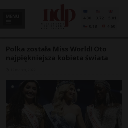
MENU
4.30
3.72
5.01
0.18
4.60
Polka została Miss World! Oto
najpiękniejsza kobieta świata
i
17 marca, 2022
l