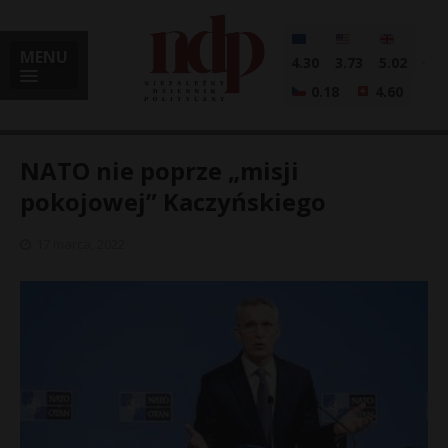
MENU
4.30
3.73
5.02
0.18
4.60
NATO nie poprze „misji
pokojowej” Kaczyńskiego
i
17 marca, 2022
l