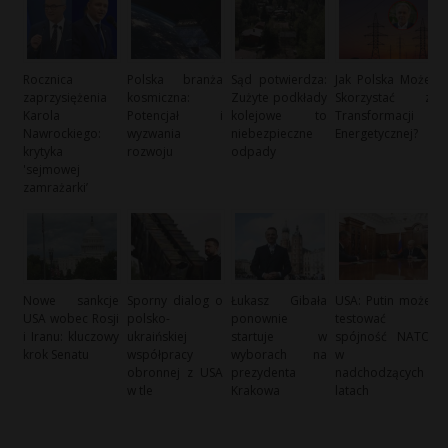
Rocznica
Polska branża
Sąd potwierdza:
Jak Polska Może
zaprzysiężenia
kosmiczna:
Zużyte podkłady
Skorzystać z
Karola
Potencjał i
kolejowe to
Transformacji
Nawrockiego:
wyzwania
niebezpieczne
Energetycznej?
krytyka
rozwoju
odpady
'sejmowej
zamrażarki’
Nowe sankcje
Sporny dialog o
Łukasz Gibała
USA: Putin może
USA wobec Rosji
polsko-
ponownie
testować
i Iranu: kluczowy
ukraińskiej
startuje w
spójność NATO
krok Senatu
współpracy
wyborach na
w
obronnej z USA
prezydenta
nadchodzących
w tle
Krakowa
latach