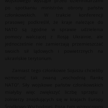
wojskowego wystąpił przed dziennikarzami
P
po spotkaniu ministrów obrony państw
t
członkowskich. W trakcie konferencji
*
prasowej podkreślił, że kraje należące do
NATO są zgodne w sprawie udzielenia
E
pomocy walczącej z Rosją Ukrainie, ale
jednocześnie nie zamierzają przemieszczać
i
swoich sił lądowych i powietrznych na
l
ukraińskie terytorium.
Zamiast tego członkowie Sojuszu chcieliby
wzmocnić tak zwaną „wschodnią flankę
NATO”. Siły wojskowe państw członkowskich
miałyby więc zwiększyć liczbę sprzętu i
żołnierzy znajdujących się w krajach Europy
Środkowo-Wschodniej. Poza tym wzmocniony