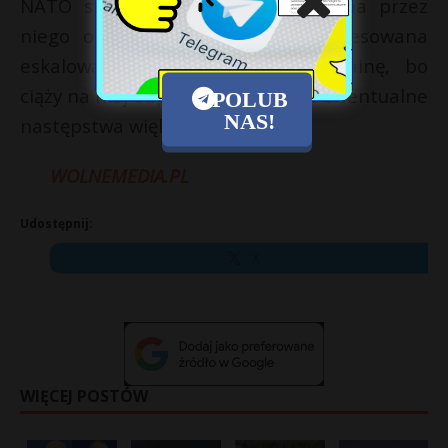
NATO stwierdził, że reprezentowana przez
niego organizacja nie jest zainteresowana
eskalowaniem konfliktu poza Ukrainę, bo
ciąży na niej odpowiedzialność za ewentualne
POLUB
NAS!
następstwa większej wojny.
WOLNEMEDIA.PL
Udostępnij:
X
WIĘCEJ POSTÓW