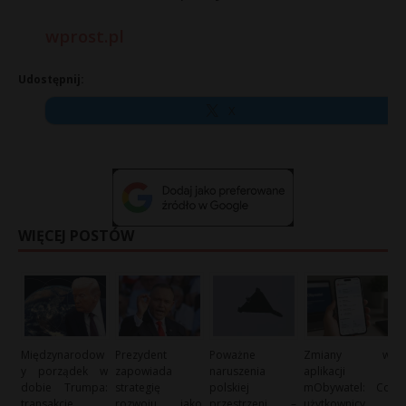
wprost.pl
Udostępnij:
X
WIĘCEJ POSTÓW
Międzynarodow
Prezydent
Poważne
Zmiany w
y porządek w
zapowiada
naruszenia
aplikacji
dobie Trumpa:
strategię
polskiej
mObywatel: Co
transakcje
rozwoju jako
przestrzeni –
użytkownicy