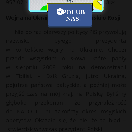
957,02 zł oraz 2019 roku – 7 684 261,48 zł.
POLUB
Wojna na Ukrainie. Lech Kaczyński o Rosji
NAS!
Nie po raz pierwszy politycy PiS przywołują
nazwisko byłego prezydenta
w kontekście wojny na Ukrainie. Chodzi
przede wszystkim o słowa, które padły
w sierpniu 2008 roku na demonstracji
w Tbilisi. – Dziś Gruzja, jutro Ukraina,
pojutrze państwa bałtyckie, a później może
przyjść czas na mój kraj, na Polskę. Byliśmy
głęboko przekonani, że przynależność
do NATO i Unii zakończy okres rosyjskich
apetytów. Okazało się, że nie, że to błąd –
stwierdził wówczas prezydent Polski.