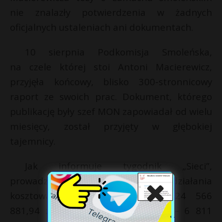
nie znalazły potwierdzenia w żadnych
oficjalnych ustaleniach ani dokumentach.
10 sierpnia Podkomisja Smoleńska,
na czele której stoi Antoni Macierewicz,
przyjęła końcowy, blisko 300-stronnicowy
raport ze swoich prac. Dokument, którego
publikację były szef MON zapowiadał od wielu
miesięcy, został przyjęty w głębokiej
tajemnicy.
Jak informuje tygodnik „Sieci”,
prowadzone przez sześć lat działania
kosztowały polskiego podatnika 24 566
881,94 zł. Najwięcej w 2018 roku – 6 811