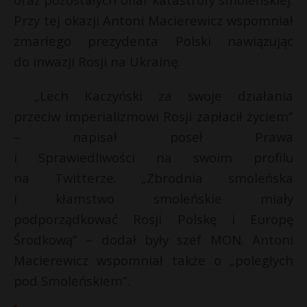
P
Przy tej okazji Antoni Macierewicz wspomniał
zmarłego prezydenta Polski nawiązując
do inwazji Rosji na Ukrainę.
E
E
„Lech Kaczyński za swoje działania
przeciw imperializmowi Rosji zapłacił życiem”
i
i
l
– napisał poseł Prawa
l
E
i Sprawiedliwości na swoim profilu
na Twitterze. „Zbrodnia smoleńska
i
i kłamstwo smoleńskie miały
l
podporządkować Rosji Polskę i Europę
r
Środkową” – dodał były szef MON. Antoni
Macierewicz wspomniał także o „poległych
pod Smoleńskiem”.