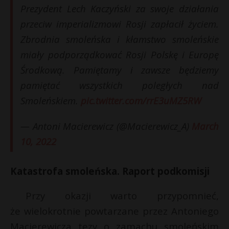
t
Prezydent Lech Kaczyński za swoje działania
r
przeciw imperializmowi Rosji zapłacił życiem.
Zbrodnia smoleńska i kłamstwo smoleńskie
s
miały podporządkować Rosji Polskę i Europę
s
Środkową. Pamiętamy i zawsze będziemy
pamiętać wszystkich poległych nad
Smoleńskiem.
pic.twitter.com/rrE3uMZ5RW
— Antoni Macierewicz (@Macierewicz_A)
March
10, 2022
Katastrofa smoleńska. Raport podkomisji
Przy okazji warto przypomnieć,
że wielokrotnie powtarzane przez Antoniego
Macierewicza tezy o zamachu smoleńskim