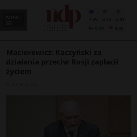
MENU
4.30
3.72
5.01
0.18
4.60
Macierewicz: Kaczyński za
działania przeciw Rosji zapłacił
życiem
i
10 marca, 2022
l