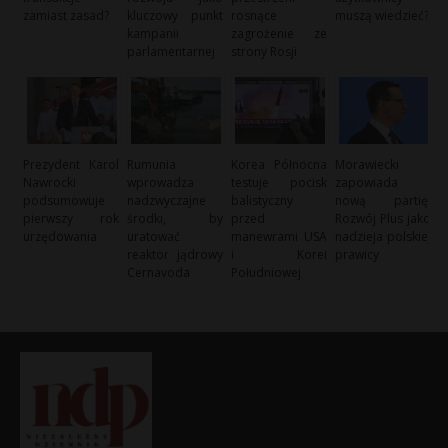
zamiast zasad?
kluczowy punkt
rosnące
muszą wiedzieć?
kampanii
zagrożenie ze
parlamentarnej
strony Rosji
Prezydent Karol
Rumunia
Korea Północna
Morawiecki
Nawrocki
wprowadza
testuje pocisk
zapowiada
podsumowuje
nadzwyczajne
balistyczny
nową partię:
pierwszy rok
środki, by
przed
Rozwój Plus jako
urzędowania
uratować
manewrami USA
nadzieja polskiej
reaktor jądrowy
i Korei
prawicy
Cernavoda
Południowej