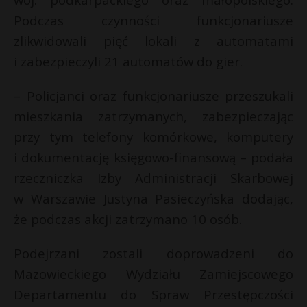
P
Podczas czynności funkcjonariusze
r
zlikwidowali pięć lokali z automatami
i zabezpieczyli 21 automatów do gier.
E
– Policjanci oraz funkcjonariusze przeszukali
mieszkania zatrzymanych, zabezpieczając
i
przy tym telefony komórkowe, komputery
l
i dokumentację księgowo-finansową – podała
rzeczniczka Izby Administracji Skarbowej
w Warszawie Justyna Pasieczyńska dodając,
że podczas akcji zatrzymano 10 osób.
Podejrzani zostali doprowadzeni do
Mazowieckiego Wydziału Zamiejscowego
Departamentu do Spraw Przestępczości