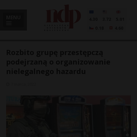
MENU
4.30
3.72
5.01
0.18
4.60
Rozbito grupę przestępczą
podejrzaną o organizowanie
nielegalnego hazardu
i
7 marca, 2022
l