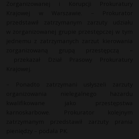
t
Zorganizowanej i Korupcji Prokuratury
Krajowej w Warszawie. – Prokurator
r
przedstawił zatrzymanym zarzuty udziału
s
w zorganizowanej grupie przestępczej w tym
s
jednemu z zatrzymanych zarzut kierowania
zorganizowaną grupą przestępczą –
przekazał Dział Prasowy Prokuratury
Krajowej.
– Ponadto zatrzymani usłyszeli zarzuty
organizowania nielegalnego hazardu
kwalifikowane jako przestępstwa
karnoskarbowe. Prokurator kolejnym
zatrzymanym przedstawił zarzuty prania
pieniędzy – podała PK.