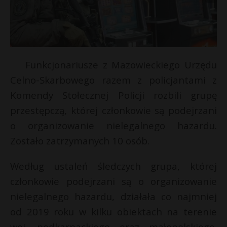
Funkcjonariusze z Mazowieckiego Urzędu
Celno-Skarbowego razem z policjantami z
Komendy Stołecznej Policji rozbili grupę
przestępczą, której członkowie są podejrzani
o organizowanie nielegalnego hazardu.
Zostało zatrzymanych 10 osób.
r
Według ustaleń śledczych grupa, której
członkowie podejrzani są o organizowanie
s
nielegalnego hazardu, działała co najmniej
s
od 2019 roku w kilku obiektach na terenie
woj. podkarpackiego oraz małopolskiego.