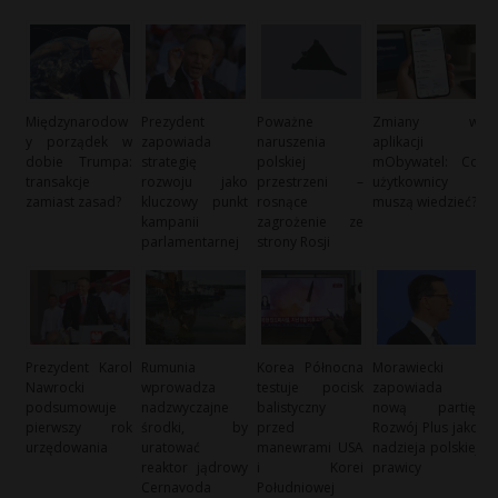
Międzynarodow
Prezydent
Poważne
Zmiany w
y porządek w
zapowiada
naruszenia
aplikacji
dobie Trumpa:
strategię
polskiej
mObywatel: Co
transakcje
rozwoju jako
przestrzeni –
użytkownicy
zamiast zasad?
kluczowy punkt
rosnące
muszą wiedzieć?
kampanii
zagrożenie ze
parlamentarnej
strony Rosji
Prezydent Karol
Rumunia
Korea Północna
Morawiecki
Nawrocki
wprowadza
testuje pocisk
zapowiada
podsumowuje
nadzwyczajne
balistyczny
nową partię:
pierwszy rok
środki, by
przed
Rozwój Plus jako
urzędowania
uratować
manewrami USA
nadzieja polskiej
reaktor jądrowy
i Korei
prawicy
Cernavoda
Południowej