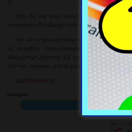
zł.
Nie da się więc ukryć, że żołnierze zac
rozumieniu Polskiego Ładu coraz mniej będą st
No ale w sytuacji wojennej podwyżki dla arm
są zupełnie nieporównywalne do „wojennyc
Wołodymyr Zełenski już na początku rosyjskie
100 tys. hrywien, a to w przeliczeniu nawet 14 ty
BEZPRAWNIK.PL
Udostępnij: