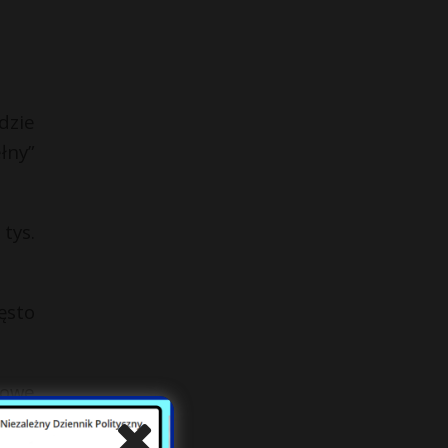
dzie
łny”
tys.
ęsto
nowe
 mln