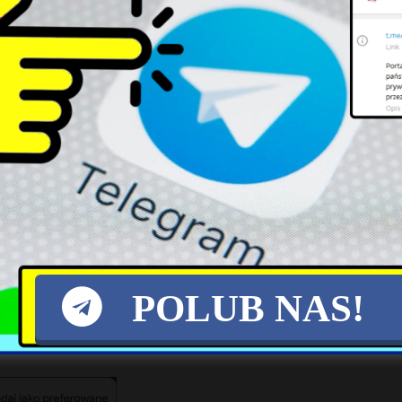
zynają w Polsce naprawdę przyzwoicie zarabiać
anowić klasę średnią.
ii są zupełnie zrozumiałe. Inna sprawa, że te zar
h” wynagrodzeń ukraińskich żołnierzy. Prezy
j inwazji mocno podniósł pensje, które teraz wyn
s. zł.
POLUB NAS!
X