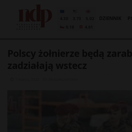
DZIENNIK
P
4.30
3.73
5.02
0.18
4.61
Polscy żołnierze będą zara
zadziałają wstecz
7 marca, 2022
Bezpieczeństwo