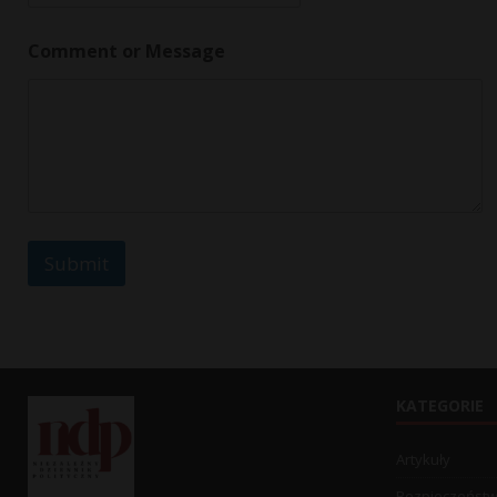
m
e
n
Comment or Message
t
*
Submit
KATEGORIE
Artykuły
Bezpieczeńst