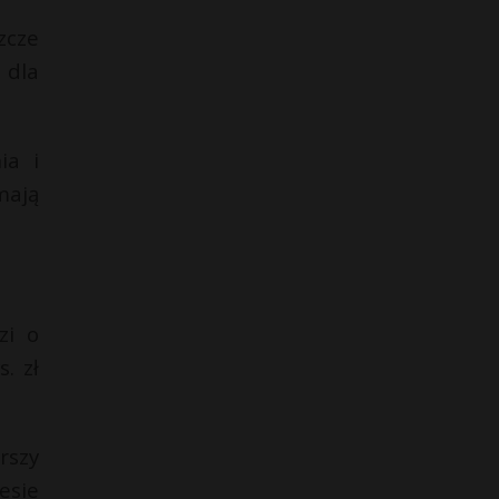
zcze
 dla
ia i
mają
zi o
. zł
rszy
esie