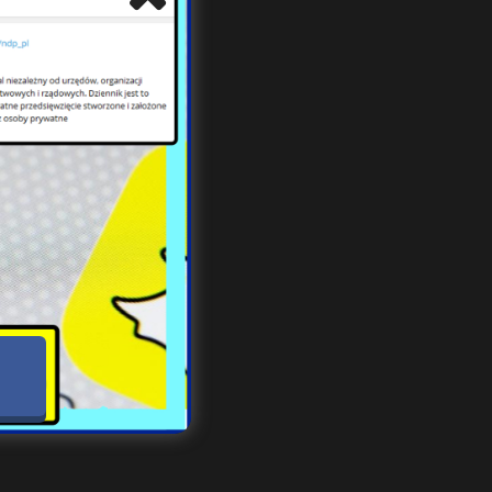
 i w
obki
dent
oszą