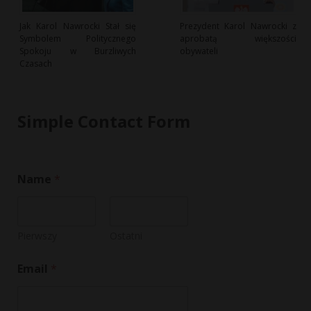
Jak Karol Nawrocki Stał się
Prezydent Karol Nawrocki z
Symbolem Politycznego
aprobatą większości
Spokoju w Burzliwych
obywateli
Czasach
Simple Contact Form
Name
*
Pierwszy
Ostatni
*
Email
*
C
o
m