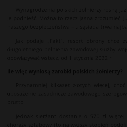
Wynagrodzenia polskich żołnierzy rosną już 
je podnieść. Można to rzecz jasna zrozumieć. 
naszego bezpieczeństwa – u sąsiada trwa najba
Jak podaje „Fakt”, resort obrony chce 
długoletniego pełnienia zawodowej służby woj
obowiązywać wstecz, od 1 stycznia 2022 r.
Ile więc wyniosą zarobki polskich żołnierzy?
Przynamniej kilkaset złotych więcej, choć
uposażenie zasadnicze zawodowego szeregowego
brutto.
Jednak sierżant dostanie o 570 zł więcej 
chorąży sztabowy (to najwyższy stopień podofice