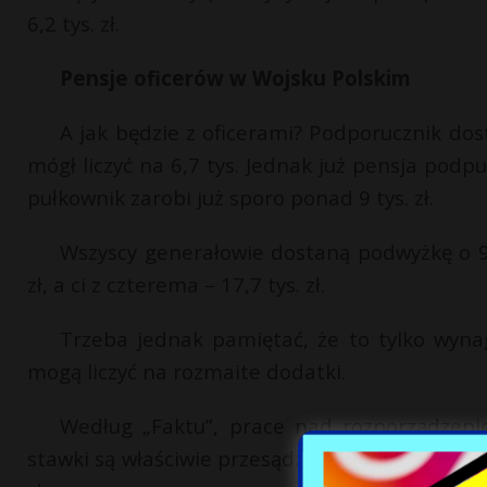
6,2 tys. zł.
Pensje oficerów w Wojsku Polskim
A jak będzie z oficerami? Podporucznik dosta
mógł liczyć na 6,7 tys. Jednak już pensja podpu
pułkownik zarobi już sporo ponad 9 tys. zł.
Wszyscy generałowie dostaną podwyżkę o 92
zł, a ci z czterema – 17,7 tys. zł.
Trzeba jednak pamiętać, że to tylko wyna
mogą liczyć na rozmaite dodatki.
Według „Faktu”, prace nad rozporządzeni
stawki są właściwie przesądzone. Zarezerwowan