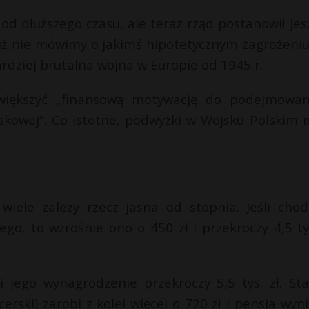
od dłuższego czasu, ale teraz rząd postanowił jes
Już nie mówimy o jakimś hipotetycznym zagrożeniu
rdziej brutalna wojna w Europie od 1945 r.
zwiększyć „finansową motywację do podejmowan
skowej”. Co istotne, podwyżki w Wojsku Polskim 
 wiele zależy rzecz jasna od stopnia. Jeśli chod
, to wzrośnie ono o 450 zł i przekroczy 4,5 tys
i jego wynagrodzenie przekroczy 5,5 tys. zł. Sta
rski) zarobi z kolei więcej o 720 zł i pensja wyni