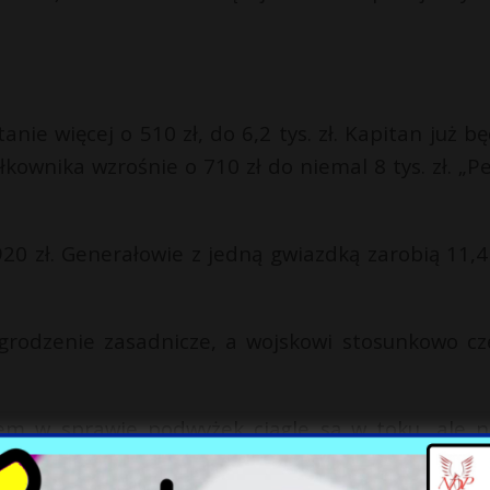
nie więcej o 510 zł, do 6,2 tys. zł. Kapitan już bę
łkownika wzrośnie o 710 zł do niemal 8 tys. zł. „Pe
0 zł. Generałowie z jedną gwiazdką zarobią 11,4 
grodzenie zasadnicze, a wojskowi stosunkowo cz
em w sprawie podwyżek ciągle są w toku, ale 
e są też na ten cel pieniądze w budżecie, ok. 900