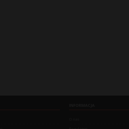
INFORMACJA
O nas
wo
Regulamin