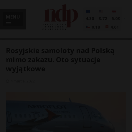
MENU
4.30
3.72
5.03
0.18
4.61
Rosyjskie samoloty nad Polską
mimo zakazu. Oto sytuacje
wyjątkowe
i
4 marca, 2022
l