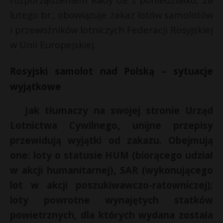
P
lutego br., obowiązuje zakaz lotów samolotów
i przewoźników lotniczych Federacji Rosyjskiej
w Unii Europejskiej.
E
Rosyjski samolot nad Polską – sytuacje
wyjątkowe
i
l
Jak tłumaczy na swojej stronie Urząd
Lotnictwa Cywilnego, unijne przepisy
*
przewidują wyjątki od zakazu. Obejmują
one: loty o statusie HUM (biorącego udział
w akcji humanitarnej), SAR (wykonującego
lot w akcji poszukiwawczo-ratowniczej);
loty powrotne wynajętych statków
powietrznych, dla których wydana została