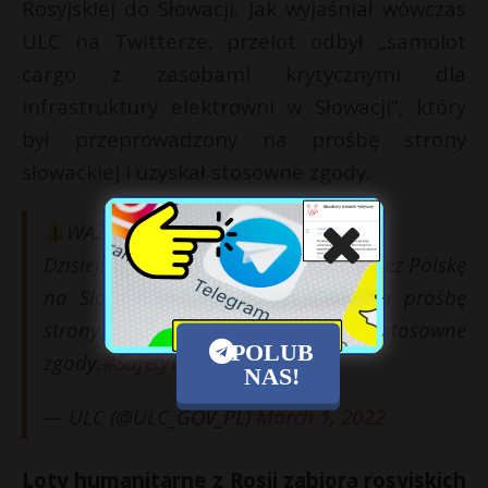
Rosyjskiej do Słowacji. Jak wyjaśniał wówczas
ULC na Twitterze, przelot odbył „samolot
cargo z zasobami krytycznymi dla
infrastruktury elektrowni w Słowacji”, który
był przeprowadzony na prośbę strony
słowackiej i uzyskał stosowne zgody.
WAŻNE
Dzisiejszy lot z Federacji Rosyjskiej przez Polskę
na Słowację był przeprowadzony na prośbę
strony słowackiej i uzyskał stosowne
POLUB
zgody.
#SafetyFirst
NAS!
— ULC (@ULC_GOV_PL)
March 1, 2022
Loty humanitarne z Rosji zabiorą rosyjskich