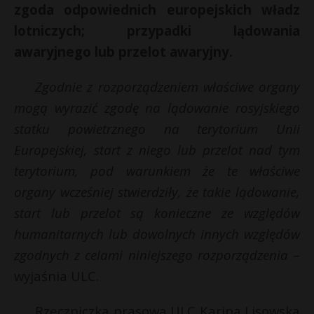
t
zgoda odpowiednich europejskich władz
r
lotniczych; przypadki lądowania
awaryjnego lub przelot awaryjny.
s
s
Zgodnie z rozporządzeniem właściwe organy
mogą wyrazić zgodę na lądowanie rosyjskiego
statku powietrznego na terytorium Unii
Europejskiej, start z niego lub przelot nad tym
terytorium, pod warunkiem że te właściwe
organy wcześniej stwierdziły, że takie lądowanie,
start lub przelot są konieczne ze względów
humanitarnych lub dowolnych innych względów
zgodnych z celami niniejszego rozporządzenia
–
wyjaśnia ULC.
Rzeczniczka prasowa ULC Karina Lisowska