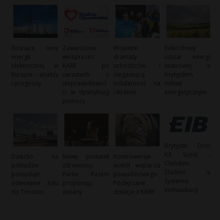
Rosnące ceny
Zawieszenie
Wojenne
Rekordowy
energii
wiceprezes
dramaty
udział energii
elektrycznej w
KARR po
uchodźców i
wiatrowej w
Europie – analizy
zarzutach o
niegasnąca
brytyjskim
i prognozy
nieprawidłowoś
solidarność na
miksie
ci w dystrybucji
Ukrainie
energetycznym
pomocy
Brytyjski Dron
K3 Scout z
Dziecko na
Nowy podatek
Kontrowersje
Chińskim
pokładzie
zdrowotny:
wokół wsparcia
Śladem w
powoduje
Partie Razem
powodziowego:
Systemie
odwołanie lotu
proponują
Podejrzane
Komunikacji
do Toronto
zmiany
dotacje z KARR