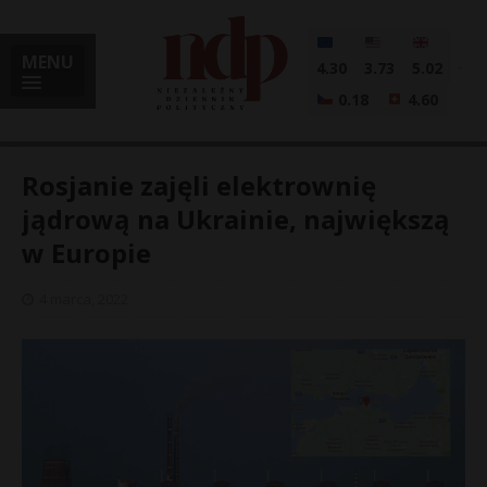
MENU
4.30
3.73
5.02
0.18
4.60
Rosjanie zajęli elektrownię
jądrową na Ukrainie, największą
w Europie
i
4 marca, 2022
l