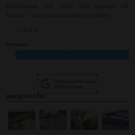
elektrownia jest sześć razy większa niż
tamta” – opisywał ukraiński prezydent.
rmf24.pl
Udostępnij:
X
WIĘCEJ POSTÓW