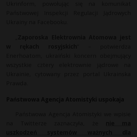
t
Ukrinform, powołując się na komunikat
Państwowej Inspekcji Regulacji Jądrowych
r
Ukrainy na Facebooku.
s
s
„
Zaporoska Elektrownia Atomowa jest
w rękach rosyjskich
” – potwierdza
Enerhoatom, ukraiński koncern obejmujący
wszystkie cztery elektrownie jądrowe na
Ukrainie, cytowany przez portal Ukrainska
Prawda.
Państwowa Agencja Atomistyki uspokaja
Państwowa Agencja Atomistyki we wpisie
na Twitterze zaznaczyła, że
nie ma
uszkodzeń systemów ważnych dla