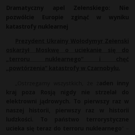
Dramatyczny apel Zełenskiego: Nie
pozwólcie Europie zginąć w wyniku
katastrofy nuklearnej
Prezydent Ukrainy Wołodymyr Zełenski
oskarżył Moskwę o uciekanie się do
„terroru nuklearnego” i chęć
„powtórzenia” katastrofy w Czarnobylu.
„Ostrzegamy wszystkich, że ż
aden inny
kraj poza Rosją nigdy nie strzelał do
elektrowni jądrowych. To pierwszy raz w
naszej historii, pierwszy raz w historii
ludzkości. To państwo terrorystyczne
ucieka się teraz do terroru nuklearnego
” –