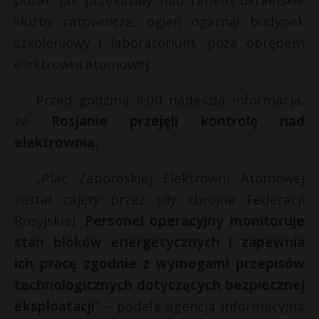
P
służby ratownicze, ogień ogarnął budynek
szkoleniowy i laboratorium, poza obrębem
elektrowni atomowej.
E
Przed godziną 8:00 nadeszła informacja,
że
Rosjanie przejęli kontrolę nad
i
elektrownią.
l
„Plac Zaporoskiej Elektrowni Atomowej
został zajęty przez siły zbrojne Federacji
Rosyjskiej.
Personel operacyjny monitoruje
stan bloków energetycznych i zapewnia
s
ich pracę zgodnie z wymogami przepisów
s
technologicznych dotyczących bezpiecznej
eksploatacji
” – podała agencja informacyjna