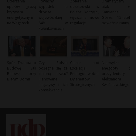
Uderzenia
Poważny
Zbieranie
Dramatyczny
upałów grożą
wypadek na
deszczówki w
atak w
kryzysem
drodze
Polsce: korzyści,
Kamiennej
energetycznym
wojewódzkiej
wyzwania i nowe
Górze: 15-latek
na Węgrzech
848 w
regulacje
poważnie ranny
Pułankowicach
Spór Trumpa o
Czy Polska
Cienie nad
Niezwykłe
Budowę Sali
pożegna się ze
Eskalacją:
anegdoty z
Balowej przy
zmianą czasu?
Pentagon wobec
prezydentury
Białym Domu
Planowane
Dylematów
Aleksandra
inicjatywy i ich
Strategicznych
Kwaśniewskiego
konsekwencje