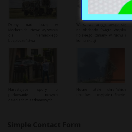
Drony nad bazą w
Warszawa przygotowuje się
Mechernich: Nowe wyzwania
na obchody Święta Wojska
dla niemieckiego
Polskiego: zmiany w ruchu i
bezpieczeństwa
komunikacji
Narastające spory o
Nocne ataki ukraińskich
parkowanie na nowych
dronów na rosyjskie rafinerie
osiedlach mieszkaniowych
Simple Contact Form