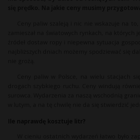
się prędko. Na jakie ceny musimy przygotować
Ceny paliw szaleją i nic nie wskazuje na to
zamieszał na światowych rynkach, na których j
źródeł dostaw ropy i niepewna sytuacja gospod
najbliższych dniach możemy spodziewać się da
nie grożą.
Ceny paliw w Polsce, na wielu stacjach sięg
drogach szybkiego ruchu. Ceny windują równie
surowca. Wydarzenia za naszą wschodnią granicą
w lutym, a na tę chwilę nie da się stwierdzić j
Ile naprawdę kosztuje litr?
W cieniu ostatnich wydarzeń łatwo było zap