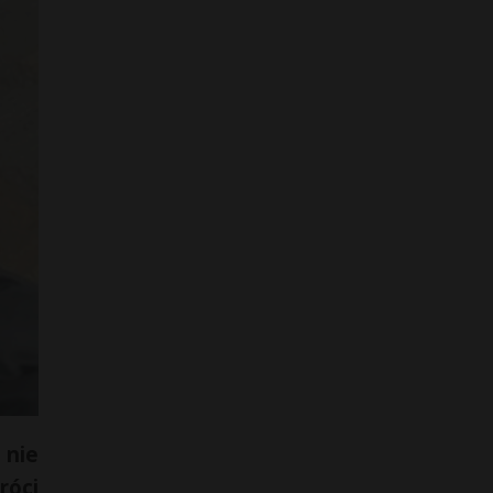
 nie
róci