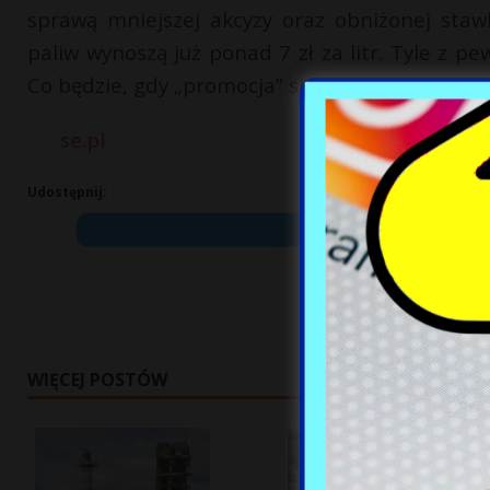
sprawą mniejszej akcyzy oraz obniżonej staw
paliw wynoszą już ponad 7 zł za litr. Tyle z p
Co będzie, gdy „promocja” się skończy? Wielu 
se.pl
Udostępnij:
WIĘCEJ POSTÓW