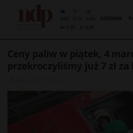
DZIENNIK
P
4.30
3.73
5.02
0.18
4.60
Ceny paliw w piątek, 4 ma
przekroczyliśmy już 7 zł za l
4 marca, 2022
Polska