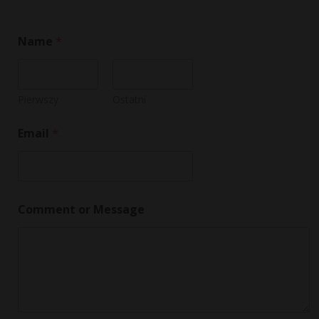
Name
*
Pierwszy
Ostatni
Email
*
o
Comment or Message
r
N
a
m
e
*