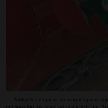
Podwyżki cen paliw na stacjach paliw daj
ma sposobu, by uciec od rosnących cen. Tre