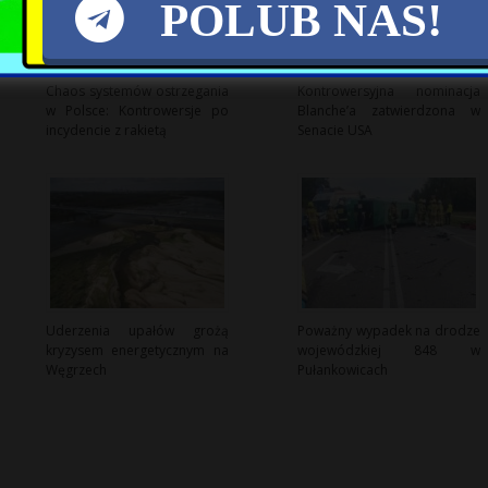
POLUB NAS!
Chaos systemów ostrzegania
Kontrowersyjna nominacja
w Polsce: Kontrowersje po
Blanche’a zatwierdzona w
incydencie z rakietą
Senacie USA
Uderzenia upałów grożą
Poważny wypadek na drodze
kryzysem energetycznym na
wojewódzkiej 848 w
Węgrzech
Pułankowicach