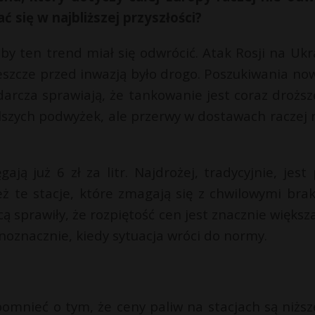
 się w najbliższej przyszłości?
, by ten trend miał się odwrócić. Atak Rosji na Ukr
eszcze przed inwazją było drogo. Poszukiwania no
arcza sprawiają, że tankowanie jest coraz droższ
lszych podwyżek, ale przerwy w dostawach raczej
ają już 6 zł za litr. Najdrożej, tradycyjnie, jest 
ż te stacje, które zmagają się z chwilowymi bra
 sprawiły, że rozpiętość cen jest znacznie większa
ednoznacznie, kiedy sytuacja wróci do normy.
omnieć o tym, że ceny paliw na stacjach są niższ