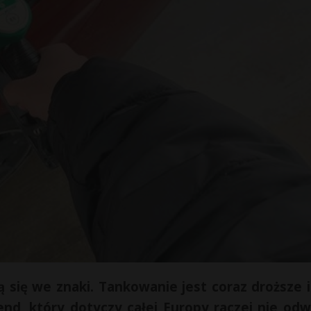
ą się we znaki. Tankowanie jest coraz droższe i
nd, który dotyczy całej Europy raczej nie odw