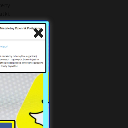
ceny
tki.