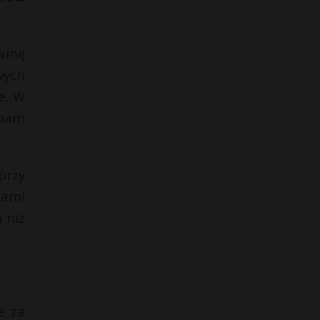
ainę
wych
e. W
 nam
przy
kami
 niż
e za