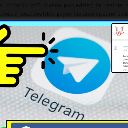
ki podatku VAT. Można powiedzieć, że realnie, 
ewnością kosztowałyby, gdyby nie zmniejszone poda
kierowców czekać może prawdziwy szok.
X