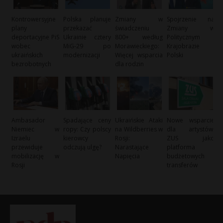
Kontrowersyjne
Polska planuje
Zmiany w
Spojrzenie na
plany
przekazać
świadczeniu
Zmiany w
deportacyjne PiS
Ukrainie cztery
800+ według
Politycznym
wobec
MiG-29 po
Morawieckiego:
Krajobrazie
ukraińskich
modernizacji
Więcej wsparcia
Polski
bezrobotnych
dla rodzin
Ambasador
Spadające ceny
Ukraińskie Ataki
Nowe wsparcie
Niemiec w
ropy: Czy polscy
na Wildberries w
dla artystów:
Izraelu
kierowcy
Rosji:
ZUS jako
przewiduje
odczują ulgę?
Narastające
platforma
mobilizację w
Napięcia
budżetowych
Rosji
transferów