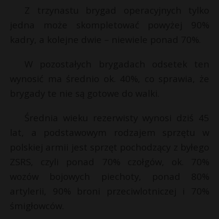
Z trzynastu brygad operacyjnych tylko
P
jedna może skompletować powyżej 90%
kadry, a kolejne dwie – niewiele ponad 70%.
W pozostałych brygadach odsetek ten
E
wynosić ma średnio ok. 40%, co sprawia, że
brygady te nie są gotowe do walki.
i
l
Średnia wieku rezerwisty wynosi dziś 45
lat, a podstawowym rodzajem sprzętu w
polskiej armii jest sprzęt pochodzący z byłego
ZSRS, czyli ponad 70% czołgów, ok. 70%
wozów bojowych piechoty, ponad 80%
artylerii, 90% broni przeciwlotniczej i 70%
śmigłowców.