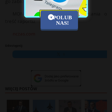
go zablokowało.
MON nie odpowiedziało na pytania o
POLUB
treść raportu.
NAS!
nczas.com
Udostępnij:
X
WIĘCEJ POSTÓW