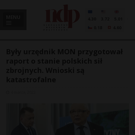
MENU
4.30
3.72
5.01
0.18
4.60
Były urzędnik MON przygotował
raport o stanie polskich sił
zbrojnych. Wnioski są
i
katastrofalne
4 marca, 2022
l