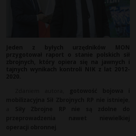
Jeden z byłych urzędników MON
przygotował raport o stanie polskich sił
zbrojnych, który opiera się na jawnych i
tajnych wynikach kontroli NIK z lat 2012-
2020.
Zdaniem autora,
gotowość bojowa i
r
mobilizacyjna Sił Zbrojnych RP nie istnieje
,
*
a
Siły Zbrojne RP nie są zdolne do
przeprowadzenia nawet niewielkiej
s
s
operacji obronnej
.