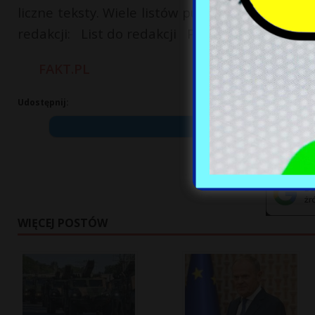
liczne teksty. Wiele listów publikujemy w całośc
redakcji: List do redakcji Podziel się tym art
FAKT.PL
Udostępnij:
WIĘCEJ POSTÓW