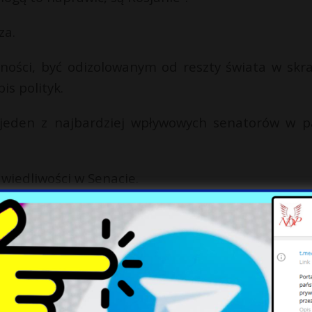
za.
mności, być odizolowanym od reszty świata w skra
is polityk.
eden z najbardziej wpływowych senatorów w pa
wiedliwości w Senacie.
kańską nominację w wyborach na prezydenta USA.
bo zajęli się jakimś problemem? Masz ciekawy te
rotnie nas zainspirowały, a na ich podstawie pows