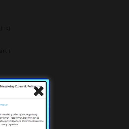
jnej
rtii
mat?
tały