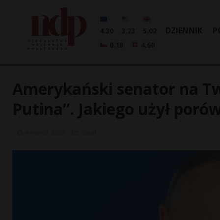
DZIENNIK
P
4.30
3.73
5.02
0.18
4.60
Amerykański senator na Twi
Putina”. Jakiego użył poró
4 marca, 2022
Świat