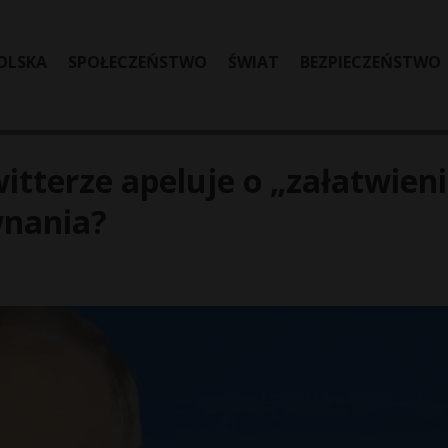
OLSKA
SPOŁECZEŃSTWO
ŚWIAT
BEZPIECZEŃSTWO
tterze apeluje o „załatwien
wnania?