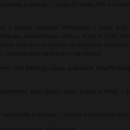
spaniałą przysługę” – pisze do osoby, która miałab
ś z Rosjan „załatwił” Władimira. I zrobił przy
fenberga, niemieckiego oficera, który w 1944 dok
wszy rzut oko nie wydaje się najlepsze, ponieważ
y. Graham wybrnął jednak z tej sytuacji.
 armii jest bardziej udany pułkownik Stauffenberg
załatwienie tego gościa przez kogoś w Rosji” – p
 – wspaniałą przysługę” – dodaje amerykański sena
mogą to naprawić, są Rosjanie”.