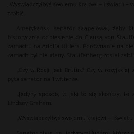
„Wyświadczyłbyś swojemu krajowi – i światu – w
zrobić.
Amerykański senator zaapelował, żeby kto
historycznie odniesienie do Clausa von Stauf
zamachu na Adolfa Hitlera. Porównanie na pier
zamach był nieudany. Stauffenberg został zabit
„Czy w Rosji jest Brutus? Czy w rosyjskiej
pyta senator na Twitterze.
„Jedyny sposób, w jaki to się skończy, to 
Lindsey Graham.
„Wyświadczyłbyś swojemu krajowi – i światu
Senator pisze, że „jedynymi ludźmi, którzy 