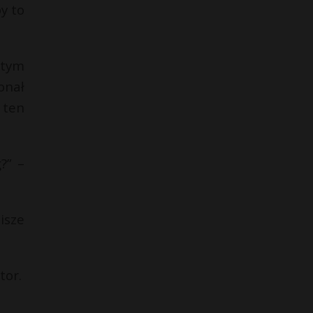
y to
 tym
onał
 ten
?” –
isze
tor.