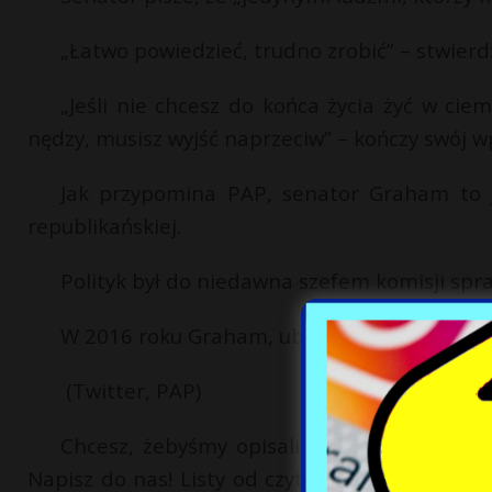
„Łatwo powiedzieć, trudno zrobić” – stwierd
„Jeśli nie chcesz do końca życia żyć w cie
nędzy, musisz wyjść naprzeciw” – kończy swój wp
Jak przypomina PAP, senator Graham to j
republikańskiej.
Polityk był do niedawna szefem komisji spra
W 2016 roku Graham, ubiegał się o republi
(Twitter, PAP)
Chcesz, żebyśmy opisali Twoją historię al
Napisz do nas! Listy od czytelników już wielok