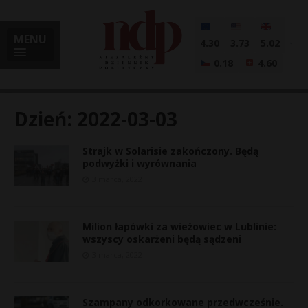
MENU
4.30
3.73
5.02
0.18
4.60
Dzień:
2022-03-03
Strajk w Solarisie zakończony. Będą
i
podwyżki i wyrównania
3 marca, 2022
l
Milion łapówki za wieżowiec w Lublinie:
wszyscy oskarżeni będą sądzeni
3 marca, 2022
Szampany odkorkowane przedwcześnie.