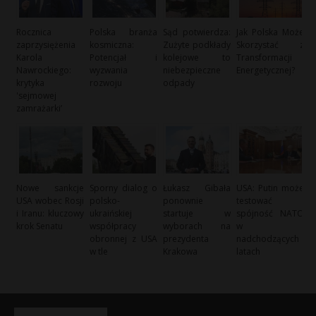
Rocznica
Polska branża
Sąd potwierdza:
Jak Polska Może
zaprzysiężenia
kosmiczna:
Zużyte podkłady
Skorzystać z
Karola
Potencjał i
kolejowe to
Transformacji
Nawrockiego:
wyzwania
niebezpieczne
Energetycznej?
krytyka
rozwoju
odpady
'sejmowej
zamrażarki’
Nowe sankcje
Sporny dialog o
Łukasz Gibała
USA: Putin może
USA wobec Rosji
polsko-
ponownie
testować
i Iranu: kluczowy
ukraińskiej
startuje w
spójność NATO
krok Senatu
współpracy
wyborach na
w
obronnej z USA
prezydenta
nadchodzących
w tle
Krakowa
latach