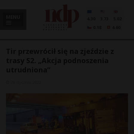
MENU
4.30
3.73
5.02
0.18
4.60
Tir przewrócił się na zjeździe z
trasy S2. „Akcja podnoszenia
utrudniona”
i
28 stycznia, 2022
l