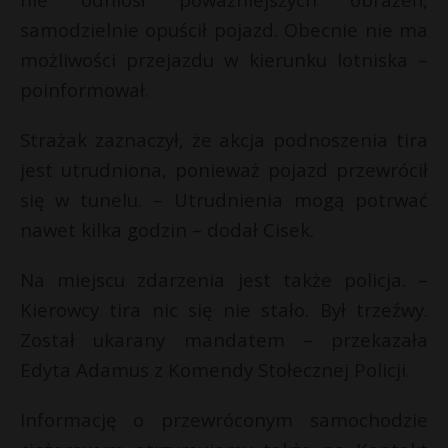
P
samodzielnie opuścił pojazd. Obecnie nie ma
możliwości przejazdu w kierunku lotniska –
poinformował.
E
Strażak zaznaczył, że akcja podnoszenia tira
jest utrudniona, ponieważ pojazd przewrócił
i
się w tunelu. – Utrudnienia mogą potrwać
l
nawet kilka godzin – dodał Cisek.
Na miejscu zdarzenia jest także policja. –
Kierowcy tira nic się nie stało. Był trzeźwy.
*
Został ukarany mandatem – przekazała
Edyta Adamus z Komendy Stołecznej Policji.
Informację o przewróconym samochodzie