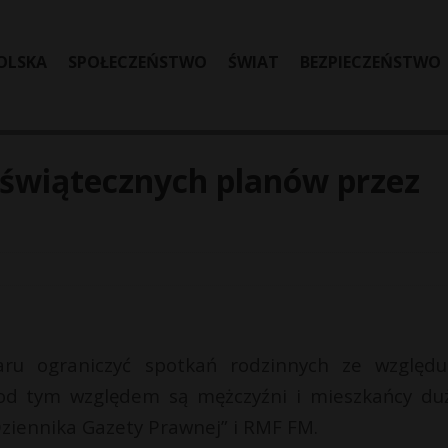
OLSKA
SPOŁECZEŃSTWO
ŚWIAT
BEZPIECZEŃSTWO
 świątecznych planów przez
ru ograniczyć spotkań rodzinnych ze względ
od tym względem są mężczyźni i mieszkańcy du
Dziennika Gazety Prawnej” i RMF FM.