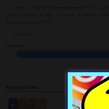
Sondaż został przeprowadzony 17 grud
mieszkańców Polski metodą telefoniczny
komputerowo (CATI).
ONET.PL
Udostępnij:
WIĘCEJ POSTÓW