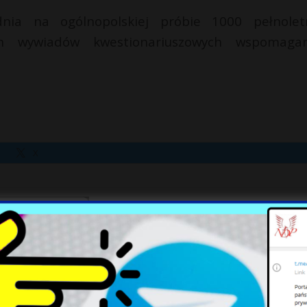
nia na ogólnopolskiej próbie 1000 pełnolet
ch wywiadów kwestionariuszowych wspomaga
X