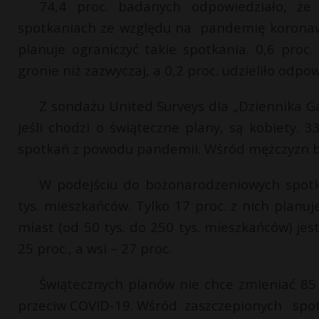
74,4 proc. badanych odpowiedziało, ż
spotkaniach ze względu na pandemię koronawi
planuje ograniczyć takie spotkania. 0,6 pro
gronie niż zazwyczaj, a 0,2 proc. udzieliło odpo
Z sondażu United Surveys dla „Dziennika Ga
jeśli chodzi o świąteczne plany, są kobiety. 
spotkań z powodu pandemii. Wśród mężczyzn był
W podejściu do bożonarodzeniowych spotk
tys. mieszkańców. Tylko 17 proc. z nich plan
miast (od 50 tys. do 250 tys. mieszkańców) jes
25 proc., a wsi – 27 proc.
Świątecznych planów nie chce zmieniać 85 pr
przeciw COVID-19. Wśród zaszczepionych spotk