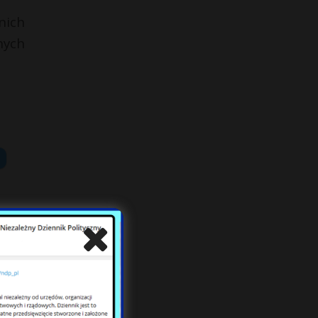
nich
nych