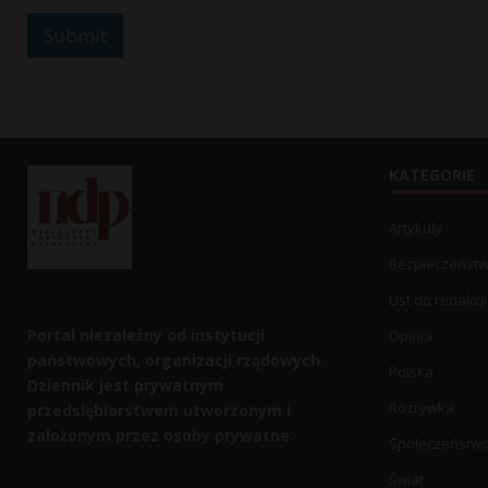
m
Submit
e
KATEGORIE
Artykuły
Bezpieczeńst
List do redakcji
Portal niezależny od instytucji
Opinia
państwowych, organizacji rządowych.
Polska
Dziennik jest prywatnym
Rozrywka
przedsiębiorstwem utworzonym i
założonym przez osoby prywatne.
Społeczeństw
Świat