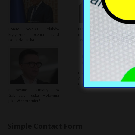
Ponad połowa Polaków
Putin planuje sekretną
krytycznie ocenia rząd
mobilizację na Donbasie:
Donalda Tuska
Twierdzenia Zełenskiego
USA Zatwierdza Reeksport
Amerykańskiej Broni z Turcji
do Ukrainy
Planowane Zmiany w
Gabinecie Tuska: Hołownia
jako Wicepremier?
Simple Contact Form