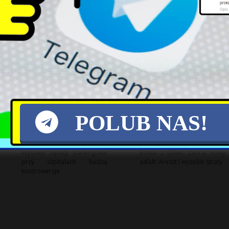
Sondaż: Jak Polacy zachowają
Papież wzywa do pokoju:
się w obliczu zagrożenia
kończyć wojnę na Ukrainie i w
zbrojnego?
Sudanie
POLUB NAS!
Wysokie opłaty parkingowe
Rolnik z Gliwic zaorał nowy
przy szpitalach budzą
asfalt: Areszt i wysokie straty
kontrowersje