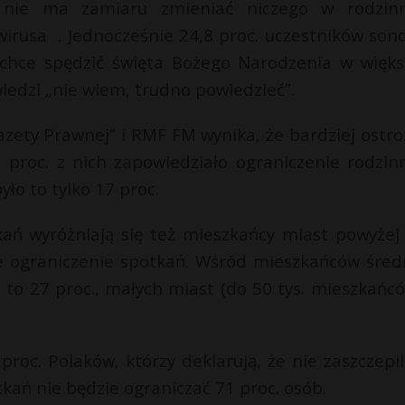
e nie ma zamiaru zmieniać niczego w rodzin
rusa . Jednocześnie 24,8 proc. uczestników son
c. chce spędzić święta Bożego Narodzenia w więk
wiedzi „nie wiem, trudno powiedzieć”.
zety Prawnej” i RMF FM wynika, że bardziej ostro
33 proc. z nich zapowiedziało ograniczenie rodzin
o to tylko 17 proc.
ań wyróżniają się też mieszkańcy miast powyżej
uje ograniczenie spotkań. Wśród mieszkańców śred
t to 27 proc., małych miast (do 50 tys. mieszkańcó
oc. Polaków, którzy deklarują, że nie zaszczepili
ań nie będzie ograniczać 71 proc. osób.