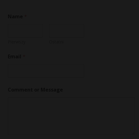
Name
*
Pierwszy
Ostatni
Email
*
*
Comment or Message
M
e
s
s
a
g
e
N
a