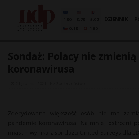
DZIENNIK
P
4.30
3.73
5.02
0.18
4.60
Sondaż: Polacy nie zmienią
koronawirusa
21 grudnia, 2021
Społeczeństwo
Zdecydowana większość osób nie ma zamia
pandemię koronawirusa. Najmniej ostrożni p
miast – wynika z sondażu United Surveys dla „