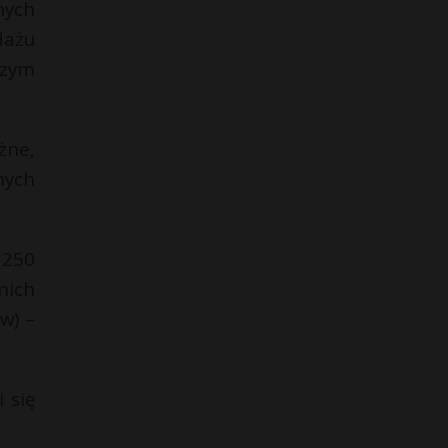
nych
dażu
szym
żne,
nych
 250
nich
w) –
 się