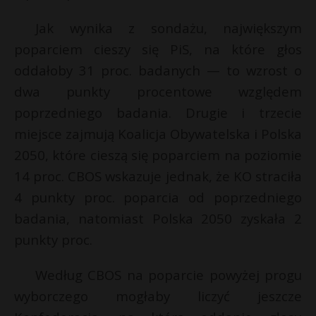
P
Jak wynika z sondażu, największym
poparciem cieszy się PiS, na które głos
oddałoby 31 proc. badanych — to wzrost o
dwa punkty procentowe względem
E
poprzedniego badania. Drugie i trzecie
miejsce zajmują Koalicja Obywatelska i Polska
i
l
2050, które cieszą się poparciem na poziomie
14 proc. CBOS wskazuje jednak, że KO straciła
4 punkty proc. poparcia od poprzedniego
badania, natomiast Polska 2050 zyskała 2
punkty proc.
s
s
Według CBOS na poparcie powyżej progu
wyborczego mogłaby liczyć jeszcze