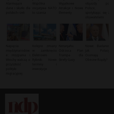
Alarmujące
Wspólna
Wyjątkowe
objazdy po
dane i skutki dla
inicjatywa NATO
Atrakcje i Nowe
Polsce,
polskich rzek
to szansa
Elementy
spotykając się z
obywatelami
Napięcia
Kolejne zmiany
Netanjahu
Nowe Badanie:
międzynarodow
w zamknięciu
Odrzuca Plan
Jak Polacy
e: Hiszpania i
Elektrowni
Trumpa dla
Oceniają
Włochy walczą o
Rybnik: Nowe
Strefy Gazy
Obecne Rządy?
przyszłość
terminy i
polityki
inwestycje
migracyjnej