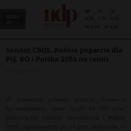
MENU
4.30
3.73
5.02
0.18
4.60
Sondaż CBOS. Rośnie poparcie dla
PiS. KO i Polska 2050 na remis
i
13 grudnia, 2021
l
W pierwszej połowie grudnia Prawo i
Sprawiedliwość może liczyć na 31 proc.
poparcia.Na Koalicję Obywatelską i Polskę
2050 zagłosowałoby po 14 proc. wyborców —