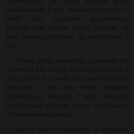
Konfederacja, na którą oddanie głosu
t
r
zadeklarowało 7 proc. badanych (wzrost o 1
r
E
punkt proc. względem poprzedniego
badania) oraz Lewica, której poparcie od
s
i
s
kilku miesięcy utrzymuje się na poziomie 5
l
proc.
Poniżej progu wyborczego uplasowały się
natomiast PSL-Koalicja Polska z poparciem 3
proc. (wzrost o 1 punkt proc.) oraz Kukiz’15 z
poparciem 1 proc. (bez zmian względem
poprzedniego badania). 1 proc. badanych
zadeklarował poparcie innego ugrupowania
niż wymienione powyżej.
Autorzy badania zaznaczyli, że podobnie