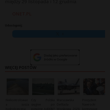
między 29 listopada i 12 grudnia.
ONET.PL
Udostępnij:
X
WIĘCEJ POSTÓW
Niekontrolowan
Czy Polska
Warszawska
Prezydent
a susza
sięgnie po
Defilada
Nawrocki
hydrologiczna:
potężne A400M?
Wojskowa 2026:
kontynuuje