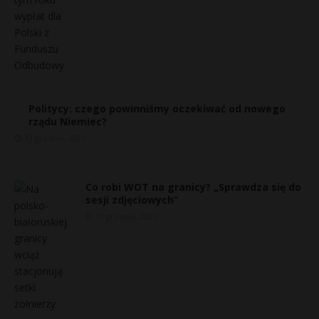
Politycy: czego powinniśmy oczekiwać od nowego
rządu Niemiec?
13 grudnia, 2021
Co robi WOT na granicy? „Sprawdza się do
sesji zdjęciowych”
13 grudnia, 2021
s
s