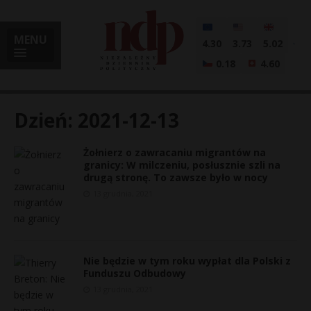
MENU
4.30
3.73
5.02
0.18
4.60
Dzień:
2021-12-13
Żołnierz o zawracaniu migrantów na
i
granicy: W milczeniu, posłusznie szli na
drugą stronę. To zawsze było w nocy
13 grudnia, 2021
l
Nie będzie w tym roku wypłat dla Polski z
Funduszu Odbudowy
13 grudnia, 2021