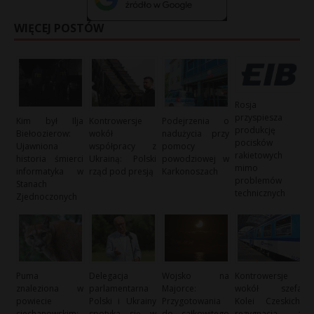
WIĘCEJ POSTÓW
Rosja
przyspiesza
Kim był Ilja
Kontrowersje
Podejrzenia o
produkcję
Biełoozierow:
wokół
nadużycia przy
pocisków
Ujawniona
współpracy z
pomocy
rakietowych
historia śmierci
Ukrainą: Polski
powodziowej w
mimo
informatyka w
rząd pod presją
Karkonoszach
problemów
Stanach
technicznych
Zjednoczonych
Puma
Delegacja
Wojsko na
Kontrowersje
znaleziona w
parlamentarna
Majorce:
wokół szefa
powiecie
Polski i Ukrainy
Przygotowania
Kolei Czeskich:
ciechanowskim:
spotyka się w
do całkowitego
rezygnacja z