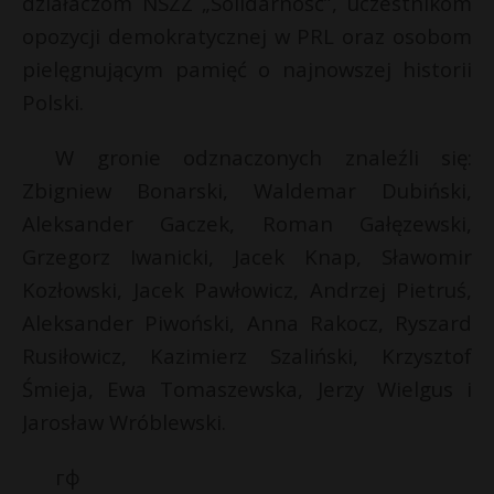
działaczom NSZZ „Solidarność”, uczestnikom
s
P
opozycji demokratycznej w PRL oraz osobom
s
pielęgnującym pamięć o najnowszej historii
Polski.
E
W gronie odznaczonych znaleźli się:
Zbigniew Bonarski, Waldemar Dubiński,
i
Aleksander Gaczek, Roman Gałęzewski,
l
Grzegorz Iwanicki, Jacek Knap, Sławomir
Kozłowski, Jacek Pawłowicz, Andrzej Pietruś,
Aleksander Piwoński, Anna Rakocz, Ryszard
Rusiłowicz, Kazimierz Szaliński, Krzysztof
Śmieja, Ewa Tomaszewska, Jerzy Wielgus i
Jarosław Wróblewski.
гф