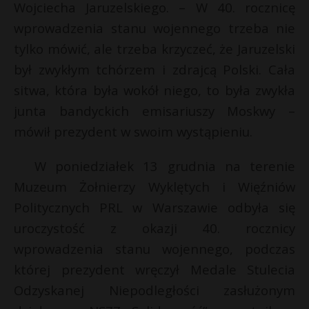
Wojciecha Jaruzelskiego. – W 40. rocznicę
wprowadzenia stanu wojennego trzeba nie
tylko mówić, ale trzeba krzyczeć, że Jaruzelski
był zwykłym tchórzem i zdrajcą Polski. Cała
sitwa, która była wokół niego, to była zwykła
junta bandyckich emisariuszy Moskwy –
mówił prezydent w swoim wystąpieniu.
W poniedziałek 13 grudnia na terenie
Muzeum Żołnierzy Wyklętych i Więźniów
E
Politycznych PRL w Warszawie odbyła się
uroczystość z okazji 40. rocznicy
i
wprowadzenia stanu wojennego, podczas
l
której prezydent wręczył Medale Stulecia
r
Odzyskanej Niepodległości zasłużonym