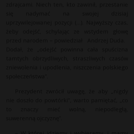
zdrajcami. Niech ten, kto zawinił, przestanie
się nadymać na swojej dzisiaj
uprzywilejowanej pozycji (…). Najwyższy czas,
żeby odejść, schylając ze wstydem głowę
przed narodem – powiedział Andrzej Duda.
Dodał, że „odejść powinna cała spuścizna
tamtych obrzydliwych, straszliwych czasów
zniewolenia i upodlenia, niszczenia polskiego
społeczeństwa”.
Prezydent zwrócił uwagę, że aby „nigdy
nie doszło do powtórki”, warto pamiętać, „co
to znaczy mieć wolną, niepodległą,
suwerenną ojczyznę”.
– W której idziemy i wybieramy, i mamy