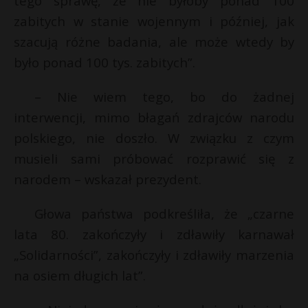
tego sprawę, że nie byłoby ponad 100
zabitych w stanie wojennym i później, jak
szacują różne badania, ale może wtedy by
było ponad 100 tys. zabitych”.
– Nie wiem tego, bo do żadnej
interwencji, mimo błagań zdrajców narodu
polskiego, nie doszło. W związku z czym
musieli sami próbować rozprawić się z
narodem – wskazał prezydent.
Głowa państwa podkreśliła, że „czarne
lata 80. zakończyły i zdławiły karnawał
„Solidarności”, zakończyły i zdławiły marzenia
na osiem długich lat”.