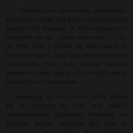
t
– Dziękuję za to, że ta wolna, niepodległa,
r
suwerenna Polska jest dzięki waszej postawie
tamtych dni. Dziękuję, że mimo upływu tych
s
s
wszystkich lat od stanu wojennego – 40.,
od 1989 roku – ponad 30., cały czas o tą
Polskę walczycie, żeby była jeszcze bardziej
niepodległa, żeby była jeszcze bardziej
suwerenna, żeby była jeszcze bardziej wolna.
Dziękuję za to – powiedział.
Nawiązując do uroczystości, która odbyła
się w niedzielę w nocy przy tablicy
upamiętniającej Grzegorza Przemyka na
budynku dawnej komendy MO przy ul.
Jezuickiej na warszawskim Starym Mieście,