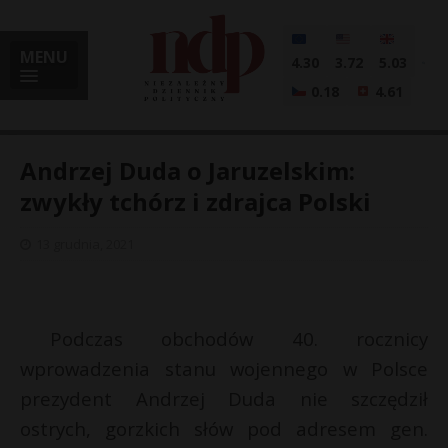
MENU
4.30
3.72
5.03
0.18
4.61
Andrzej Duda o Jaruzelskim:
zwykły tchórz i zdrajca Polski
i
13 grudnia, 2021
l
Podczas obchodów 40. rocznicy
wprowadzenia stanu wojennego w Polsce
prezydent Andrzej Duda nie szczędził
ostrych, gorzkich słów pod adresem gen.