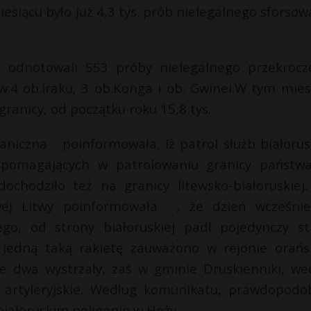
esiącu było już 4,3 tys. prób nielegalnego sforsow
SG odnotowali 553 próby nielegalnego przekrocz
w:4 ob.Iraku, 3 ob.Konga i ob. Gwinei.W tym mies
granicy, od początku roku 15,8 tys.
aniczna poinformowała, iż patrol służb białorus
y pomagających w patrolowaniu granicy państw
chodziło też na granicy litewsko-białoruskie
ej Litwy poinformowała , że dzień wcześnie
ego, od strony białoruskiej padł pojedynczy str
. Jedną taką rakietę zauważono w rejonie orańs
cze dwa wystrzały, zaś w gminie Druskienniki, we
ły artyleryjskie. Według komunikatu, prawdopodo
białoruskim poligonie w Hoży.