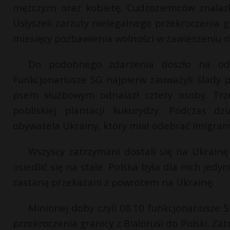
mężczyzn oraz kobietę. Cudzoziemców znalazł 
Usłyszeli zarzuty nielegalnego przekroczenia gr
miesięcy pozbawienia wolności w zawieszeniu na
Do podobnego zdarzenia doszło na od
Funkcjonariusze SG najpierw zauważyli ślady 
psem służbowym odnalazł cztery osoby. Trze
pobliskiej plantacji kukurydzy. Podczas dz
obywatela Ukrainy, który miał odebrać imigrant
Wszyscy zatrzymani dostali się na Ukrainę
osiedlić się na stałe. Polska była dla nich j
zastaną przekazani z powrotem na Ukrainę.
Minionej doby czyli 08.10 funkcjonariusze
przekroczenia granicy z Białorusi do Polski. Za