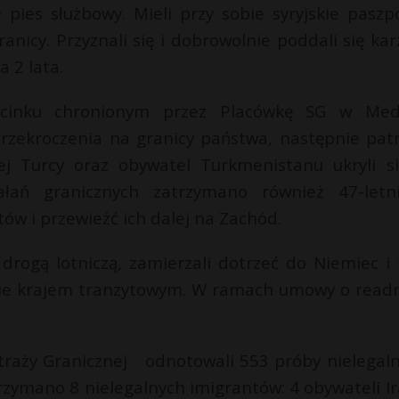
pies służbowy. Mieli przy sobie syryjskie paszpo
anicy. Przyznali się i dobrowolnie poddali się kar
 2 lata.
cinku chronionym przez Placówkę SG w Med
przekroczenia na granicy państwa, następnie patr
j Turcy oraz obywatel Turkmenistanu ukryli s
iałań granicznych zatrzymano również 47-letn
ów i przewieźć ich dalej na Zachód.
 drogą lotniczą, zamierzali dotrzeć do Niemiec i
edynie krajem tranzytowym. W ramach umowy o readm
 Straży Granicznej odnotowali 553 próby nielegal
trzymano 8 nielegalnych imigrantów: 4 obywateli Ir