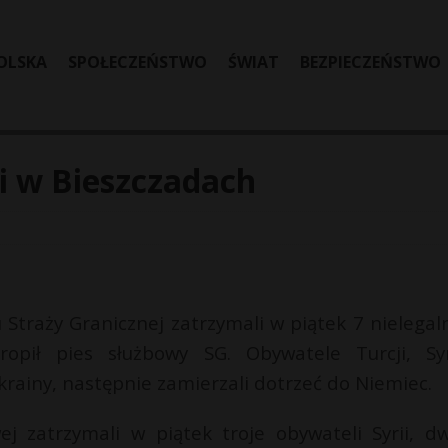
OLSKA
SPOŁECZEŃSTWO
ŚWIAT
BEZPIECZEŃSTWO
ni w Bieszczadach
 Straży Granicznej zatrzymali w piątek 7 nielegal
opił pies służbowy SG. Obywatele Turcji, Syr
krainy, następnie zamierzali dotrzeć do Niemiec.
j zatrzymali w piątek troje obywateli Syrii, d