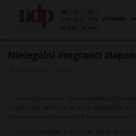
DZIENNIK
P
4.30
3.73
5.02
0.18
4.60
Nielegalni imigranci złapa
9 października, 2021
Świat
Funkcjonariusze z Bieszczadzkiego Oddziału
imigrantów, których w polu kukurydzy wytr
Turkmenistanu, przekroczyli granicę pieszo z U
Funkcjonariusze z Placówki SG w Korczowe