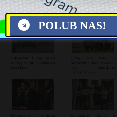
POLUB NAS!
Ostrzeżenie Europy przed
Drony nad bazą w
aneksją Osetii Południowej
Mechernich: Nowe wyzwania
przez Rosję
dla niemieckiego
bezpieczeństwa
Kontrowersyjna nominacja
Narastające spory o