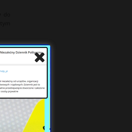
y do
 tym