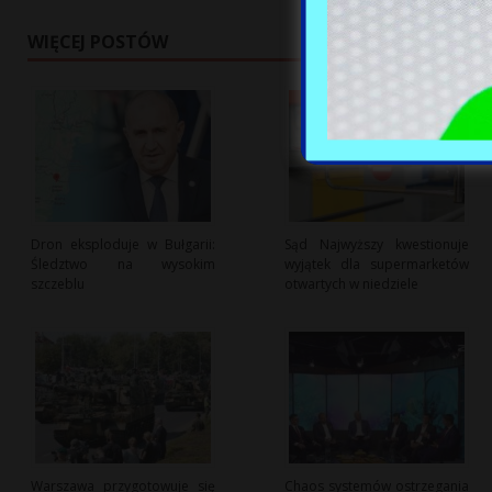
WIĘCEJ POSTÓW
Dron eksploduje w Bułgarii:
Sąd Najwyższy kwestionuje
Śledztwo na wysokim
wyjątek dla supermarketów
szczeblu
otwartych w niedziele
Warszawa przygotowuje się
Chaos systemów ostrzegania