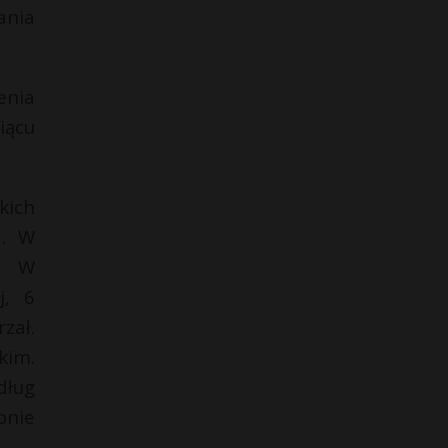
ania
enia
iącu
kich
a. W
j. W
j, 6
zał.
kim.
dług
bnie