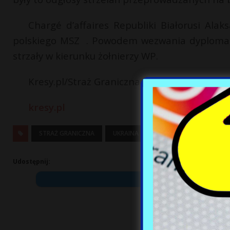
Chargé d’affaires Republiki Białorusi Al
polskiego MSZ . Powodem wezwania dyplomaty 
strzały w kierunku żołnierzy WP.
Kresy.pl/Straż Graniczna
kresy.pl
STRAŻ GRANICZNA
UKRAINA
Udostępnij: