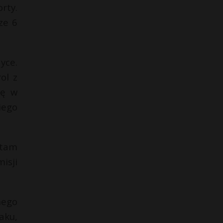
rty.
ze 6
yce.
ol z
ię w
iego
 tam
isji
nego
aku,