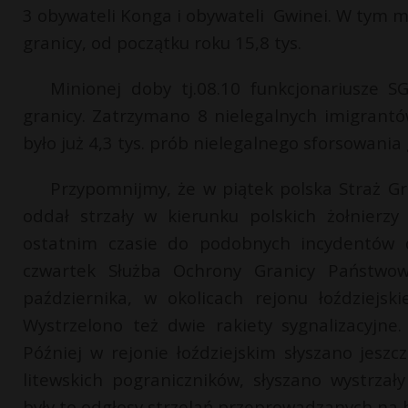
3 obywateli Konga i obywateli Gwinei. W tym mi
granicy, od początku roku 15,8 tys.
Minionej doby tj.08.10 funkcjonariusze 
granicy. Zatrzymano 8 nielegalnych imigrantó
było już 4,3 tys. prób nielegalnego sforsowania 
Przypomnijmy, że w piątek polska Straż Gr
oddał strzały w kierunku polskich żołnierz
ostatnim czasie do podobnych incydentów do
czwartek Służba Ochrony Granicy Państwow
października, w okolicach rejonu łoździejski
Wystrzelono też dwie rakiety sygnalizacyjne
Później w rejonie łoździejskim słyszano jesz
litewskich pograniczników, słyszano wystrza
były to odgłosy strzelań przeprowadzanych na 