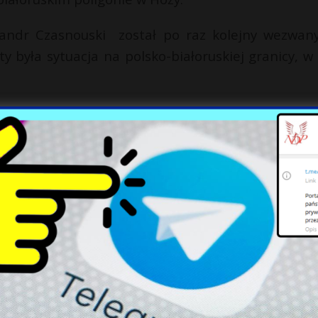
aksandr Czasnouski został po raz kolejny wezwan
była sytuacja na polsko-białoruskiej granicy, w
X