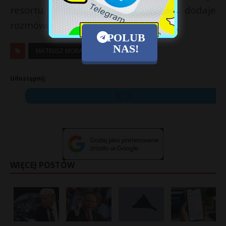
resortu. To tykająca bomba – dodaje
rozmówca z PiS.
POLUB
NAS!
MATEUSZ MORAWIECKI
Udostępnij:
X
WIĘCEJ POSTÓW