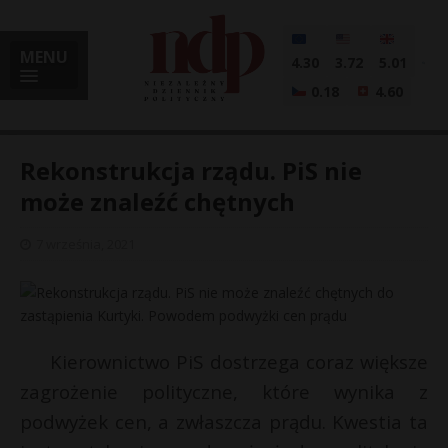
MENU
4.30
3.72
5.01
0.18
4.60
Rekonstrukcja rządu. PiS nie
może znaleźć chętnych
i
7 września, 2021
l
Kierownictwo PiS dostrzega coraz większe
zagrożenie polityczne, które wynika z
podwyżek cen, a zwłaszcza prądu. Kwestia ta