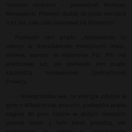
różnymi osobami – powiedział Mateusz
P
Morawiecki. Premier dodał, że prosi ministra
o to, by „cały czas zajmował się klimatem”.
Podwyżki cen prądu.
„Najbardziej to
E
uderzy w mieszkańców mniejszych miast,
mówiąc wprost: w wyborców PiS.
PiS ma
i
l
analizować już, jak podwyżki cen prądu
zaszkodzą notowaniom Zjednoczonej
Prawicy.
*
– Nowogrodzka wie, że energia pójdzie w
górę o kilkadziesiąt procent, podwyżka prądu
s
sięgnie 40 proc. Ludzie w dużych miastach
s
jeszcze sobie z tym jakoś poradzą, ale
najbardziej to uderzy w mieszkańców