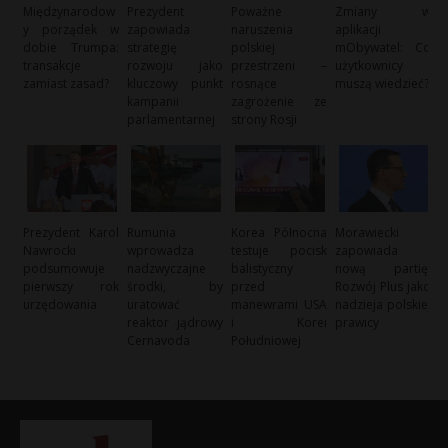
Międzynarodow
Prezydent
Poważne
Zmiany w
y porządek w
zapowiada
naruszenia
aplikacji
dobie Trumpa:
strategię
polskiej
mObywatel: Co
transakcje
rozwoju jako
przestrzeni –
użytkownicy
zamiast zasad?
kluczowy punkt
rosnące
muszą wiedzieć?
kampanii
zagrożenie ze
parlamentarnej
strony Rosji
Prezydent Karol
Rumunia
Korea Północna
Morawiecki
Nawrocki
wprowadza
testuje pocisk
zapowiada
podsumowuje
nadzwyczajne
balistyczny
nową partię:
pierwszy rok
środki, by
przed
Rozwój Plus jako
urzędowania
uratować
manewrami USA
nadzieja polskiej
reaktor jądrowy
i Korei
prawicy
Cernavoda
Południowej