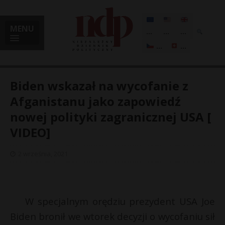
MENU
...
...
...
...
...
Biden wskazał na wycofanie z
Afganistanu jako zapowiedź
nowej polityki zagranicznej USA [
i
VIDEO]
2 września, 2021
l
W specjalnym orędziu prezydent USA Joe
Biden bronił we wtorek decyzji o wycofaniu sił