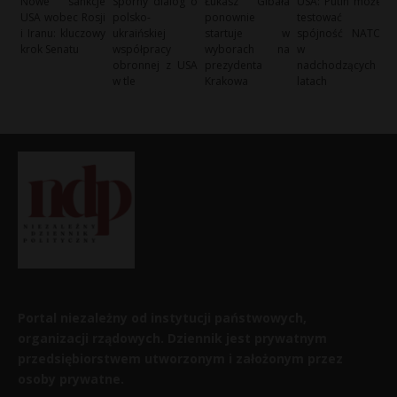
Nowe sankcje
Sporny dialog o
Łukasz Gibała
USA: Putin może
USA wobec Rosji
polsko-
ponownie
testować
i Iranu: kluczowy
ukraińskiej
startuje w
spójność NATO
krok Senatu
współpracy
wyborach na
w
obronnej z USA
prezydenta
nadchodzących
w tle
Krakowa
latach
Portal niezależny od instytucji państwowych,
organizacji rządowych. Dziennik jest prywatnym
przedsiębiorstwem utworzonym i założonym przez
osoby prywatne.