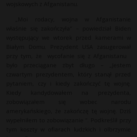
wojskowych z Afganistanu.
„Moi rodacy, wojna w Afganistanie
właśnie się zakończyła” – powiedział Biden
występujący we wtorek przed kamerami w
Białym Domu. Prezydent USA zasugerował
przy tym, że wycofanie się z Afganistanu
było przeciągane zbyt długo – „Jestem
czwartym prezydentem, który stanął przed
pytaniem, czy i kiedy zakończyć tę wojnę.
E
Kiedy kandydowałem na prezydenta,
zobowiązałem się wobec narodu
i
amerykańskiego, że zakończę tę wojnę. Dziś
l
wypełniłem to zobowiązanie ”. Podkreślił przy
tym koszty w ofiarach ludzkich i olbrzymie