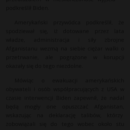
t
podkreślił Biden.
r
Amerykański przywódca podkreślił, że
s
spodziewał się, iż dotowane przez lata
s
władze, administracja i siły zbrojne
Afganistanu wezmą na siebie ciężar walki o
przetrwanie, ale pogrążone w korupcji
okazały się do tego niezdolne.
Mówiąc o ewakuacji amerykańskich
obywateli i osób współpracujących z USA w
czasie interwencji Biden zapewnił, że nadal
będą mogły one opuszczać Afganistan,
wskazując na deklarację talibów, którzy
zobowiązali się do tego wobec około stu