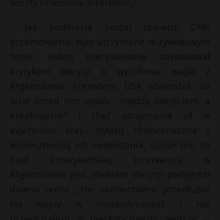
koszty finansowe interwencji.
P
Jak podkreśla portal telewizji CNN
t
*
przemówienie było utrzymane w żywiołowym
tonie, Biden zdecydowanie odpowiadał
E
krytykom decyzji o wycofaniu wojsk z
Afganistanu. Prezydent USA stwierdził, że
i
leżał przed nim wybór „między odejściem, a
l
eskalowanie” i chęć utrzymania sił w
azjatyckim kraju byłaby równoznaczna z
koniecznością ich zwiększania. Uznał też, że
finał amerykańskiej interwencji w
Afganistanie jest efektem decyzji podjętych
dawno temu. „Nie zamierzałem przedłużać
tej wojny w nieskończoność i nie
przedłużałem w nieskończoność wyjścia” –