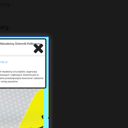
jemy
aty
.
. To
ie z