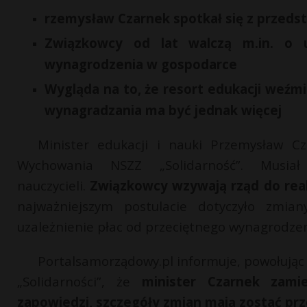
rzemysław Czarnek spotkał się z przedst
Związkowcy od lat walczą m.in. o uz
wynagrodzenia w gospodarce
Wygląda na to, że resort edukacji weźm
wynagradzania ma być jednak więcej
Minister edukacji i nauki Przemysław Cz
Wychowania NSZZ „Solidarność”. Musi
nauczycieli.
Związkowcy wzywają rząd do real
najważniejszym postulacie dotyczyło zmian
uzależnienie płac od przeciętnego wynagrodze
Portalsamorządowy.pl informuje, powołując
„Solidarności”, że
minister Czarnek zami
zapowiedzi, szczegóły zmian mają zostać pr