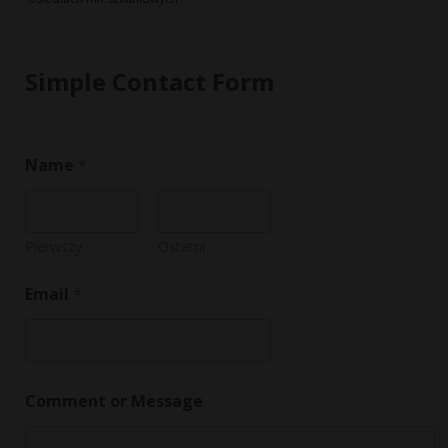
Simple Contact Form
E
Name
*
m
a
i
l
*
Pierwszy
Ostatni
N
a
Email
*
m
e
Comment or Message