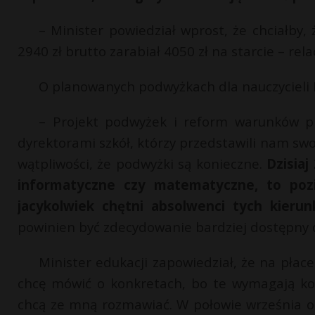
– Minister powiedział wprost, że chciałby, 
2940 zł brutto zarabiał 4050 zł na starcie – r
O planowanych podwyżkach dla nauczycieli
– Projekt podwyżek i reform warunków p
dyrektorami szkół, którzy przedstawili nam swo
wątpliwości, że podwyżki są konieczne.
Dzisiaj
informatyczne czy matematyczne, to pozi
jacykolwiek chętni absolwenci tych kieru
powinien być zdecydowanie bardziej dostępny 
Minister edukacji zapowiedział, że na płace
chcę mówić o konkretach, bo te wymagają kon
chcą ze mną rozmawiać. W połowie września od