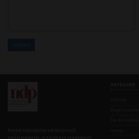
Submit
KATEGORIE
Artykuły
Bezpieczeńst
List do redakcji
Portal niezależny od instytucji
Opinia
państwowych, organizacji rządowych.