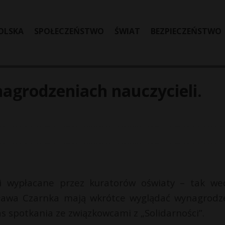
OLSKA
SPOŁECZEŃSTWO
ŚWIAT
BEZPIECZEŃSTWO
agrodzeniach nauczycieli.
 i wypłacane przez kuratorów oświaty – tak we
ysława Czarnka mają wkrótce wyglądać wynagrodz
as spotkania ze związkowcami z „Solidarności”.