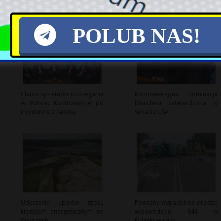
POLUB NAS!
Chaos systemów ostrzegania
Kontrowersyjna nominacja
w Polsce: Kontrowersje po
Blanche’a zatwierdzona w
incydencie z rakietą
Senacie USA
Uderzenia upałów grożą
Poważny wypadek na drodze
kryzysem energetycznym na
wojewódzkiej 848 w
Węgrzech
Pułankowicach