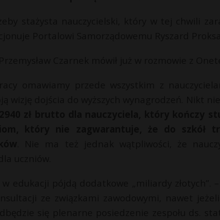
żeby stażysta nauczycielski, który w tej chwili zar
elacjonuje Portalowi Samorządowemu Ryszard Proksa
 Przemysław Czarnek mówił już w rozmowie z Onet
racy omawiamy przede wszystkim z nauczyciela
ją wizję dojścia do wyższych wynagrodzeń. Nikt ni
 2940 zł brutto dla nauczyciela, który kończy st
om, który nie zagwarantuje, że do szkół tr
nków
. Nie ma też jednak wątpliwości, że nauczy
dla uczniów.
 w edukacji pójdą dodatkowe „miliardy złotych”. –
sultacji ze związkami zawodowymi, nawet jeżeli
będzie się plenarne posiedzenie zespołu ds. sta