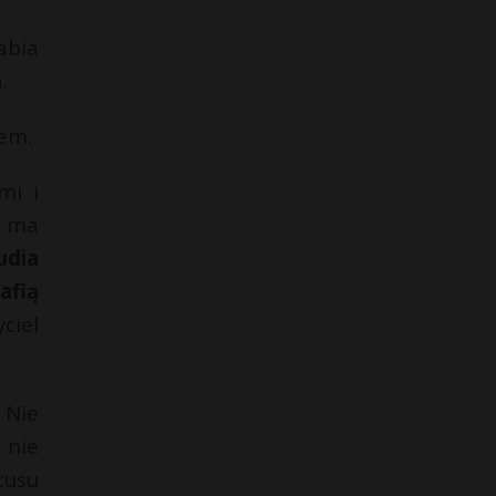
abia
.
em.
mi i
e ma
udia
afią
ciel
 Nie
 nie
tusu