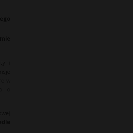
nego
emie
ty i
sje
re w
ło o
owej
edle