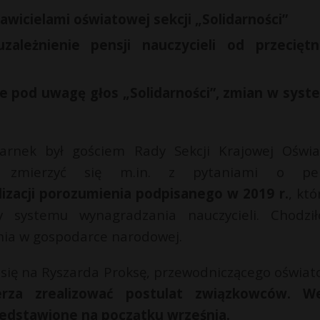
awicielami oświatowej sekcji „Solidarności”
ależnienie pensji nauczycieli od przecięt
ie pod uwagę głos „Solidarności”, zmian w syst
arnek był gościem Rady Sekcji Krajowej Oświa
ał zmierzyć się m.in. z pytaniami o pen
izacji porozumienia podpisanego w 2019 r.
, któ
y systemu wynagradzania nauczycieli. Chodzi
nia w gospodarce narodowej.
 się na Ryszarda Proksę, przewodniczącego oświat
erza zrealizować postulat związkowców. W
zedstawione na początku września.