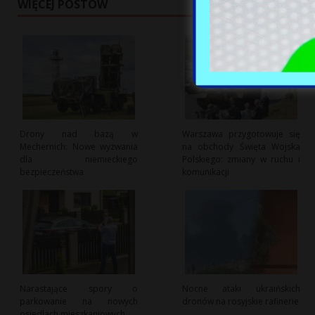
WIĘCEJ POSTÓW
Drony nad bazą w
Warszawa przygotowuje się
Mechernich: Nowe wyzwania
na obchody Święta Wojska
dla niemieckiego
Polskiego: zmiany w ruchu i
bezpieczeństwa
komunikacji
Narastające spory o
Nocne ataki ukraińskich
parkowanie na nowych
dronów na rosyjskie rafinerie
osiedlach mieszkaniowych