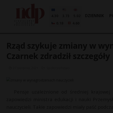
DZIENNIK
P
4.30
3.73
5.02
0.18
4.60
Rząd szykuje zmiany w wyn
Czarnek zdradził szczegóły
27 sierpnia, 2021
Społeczeństwo
Pensje uzależnione od średniej krajowej
zapowiedzi ministra edukacji i nauki Przem
nauczycieli. Takie zapowiedzi miały paść podcz