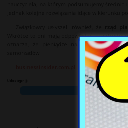
nauczyciela, na którym podsumujemy średnio
jednak kolejne rozwiązania idące w kierunku p
Związkowcy usłyszeli również, że
rząd pl
Wkrótce to oni mają odpowiadać za zatrudniani
oznacza, że pieniądze na wypłaty miałyby 
samorządów.
businessinsider.com.pl
Udostępnij: