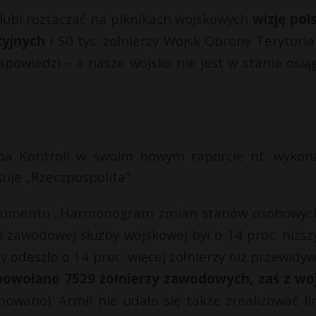
lubi roztaczać na piknikach wojskowych
wizję pols
cyjnych
i 50 tys. żołnierzy Wojsk Obrony Terytorial
apowiedzi – a nasze wojsko nie jest w stanie osią
ba Kontroli w swoim nowym raporcie nt. wykon
uje „Rzeczpospolita”.
okumentu „Harmonogram zmian stanów osobowych
zawodowej służby wojskowej był o 14 proc. niższ
odeszło o 14 proc. więcej żołnierzy niż przewidy
 powołano 7529 żołnierzy zawodowych, zaś z wo
nowano). Armii nie udało się także zrealizować li