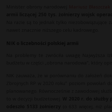
Minister obrony narodowej
Mariusz Błaszczak
armii liczącej 250 tys. żołnierzy wojsk opera
Na razie są to jednak tylko niezobowiązujące z
nawet znacznie niższego celu kadrowego.
NIK o liczebności polskiej armii
Na problemy te zwróciła uwagę Najwyższa Iz
budżetu w części „obrona narodowa”, który opis
NIK zauważa, że w porównaniu do założeń d
Zbrojnych RP w 2020 roku” poziom powołań do 
planowanego. Równocześnie z zawodowej służby 
to w decyzji budżetowej.
W 2020 r. do służby
odeszło 5133 żołnierzy
(o 633 więcej, niż pla