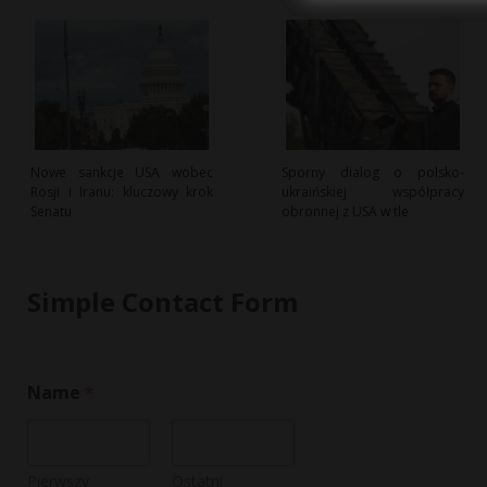
Nowe sankcje USA wobec
Sporny dialog o polsko-
Rosji i Iranu: kluczowy krok
ukraińskiej współpracy
Senatu
obronnej z USA w tle
Simple Contact Form
o
Name
*
r
N
a
m
e
Pierwszy
Ostatni