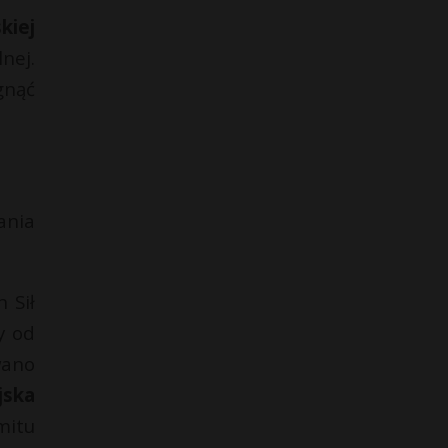
kiej
nej.
gnąć
ania
 Sił
y od
wano
jska
mitu