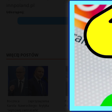
innpoland.pl
Udostępnij:
WIĘCEJ POSTÓW
Rocznica zaprzysiężenia
Polska branża kosmiczna:
Karola Nawrockiego: krytyka
Potencjał i wyzwania rozwoju
'sejmowej zamrażarki’