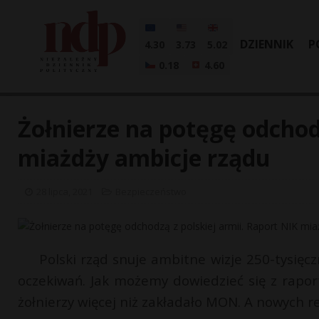
DZIENNIK
P
4.30
3.73
5.02
0.18
4.60
Żołnierze na potęgę odchodz
miażdży ambicje rządu
28 lipca, 2021
Bezpieczeństwo
Polski rząd snuje ambitne wizje 250-tysięcz
oczekiwań. Jak możemy dowiedzieć się z rapor
żołnierzy więcej niż zakładało MON. A nowych r