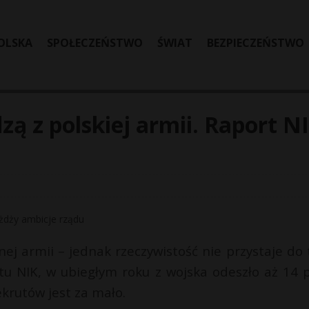
OLSKA
SPOŁECZEŃSTWO
ŚWIAT
BEZPIECZEŃSTWO
ą z polskiej armii. Raport N
nej armii – jednak rzeczywistość nie przystaje do 
tu NIK, w ubiegłym roku z wojska odeszło aż 14 p
ekrutów jest za mało.