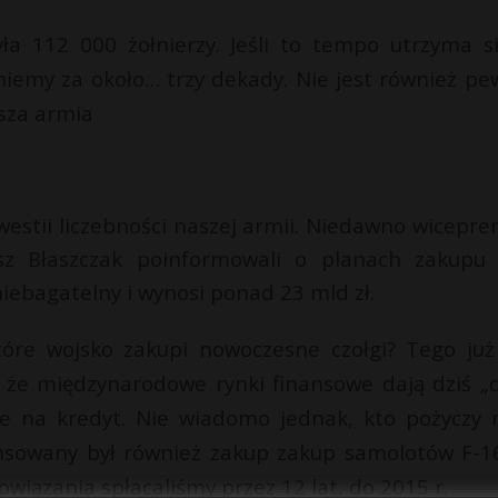
yła 112 000 żołnierzy. Jeśli to tempo utrzyma s
gniemy za około… trzy dekady. Nie jest również pe
sza armia
westii liczebności naszej armii. Niedawno wicepre
usz Błaszczak poinformowali o planach zakupu
iebagatelny i wynosi ponad 23 mld zł.
tóre wojsko zakupi nowoczesne czołgi? Tego już
 że międzynarodowe rynki finansowe dają dziś „
zie na kredyt. Nie wiadomo jednak, kto pożyczy
ansowany był również zakup zakup samolotów F-1
iązania spłacaliśmy przez 12 lat, do 2015 r.