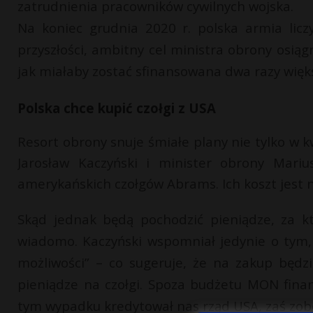
zatrudnienia pracowników cywilnych wojska.
Na koniec grudnia 2020 r. polska armia licz
przyszłości, ambitny cel ministra obrony osią
jak miałaby zostać sfinansowana dwa razy więk
Polska chce kupić czołgi z USA
Resort obrony snuje śmiałe plany nie tylko w k
Jarosław Kaczyński i minister obrony Mari
amerykańskich czołgów Abrams. Ich koszt jest n
Skąd jednak będą pochodzić pieniądze, za k
wiadomo. Kaczyński wspomniał jedynie o tym,
możliwości” – co sugeruje, że na zakup będ
pieniądze na czołgi. Spoza budżetu MON fin
tym wypadku kredytował nas rząd USA, zaś zobow