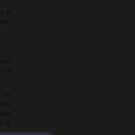
ię w
wne,
mier
 250
 nie
duże
 nam
6. W