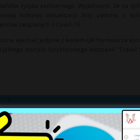
 państw ryzyka sanitarnego. Wyjaśniono, że za tyd
nają kolejnej aktualizacji listy państw, z któ
entów związanych z Covid-19.
 można wjechać jedynie z kodem QR formularza kont
cjalnego portalu turystycznego Hiszpanii “Travel 
X