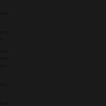
ywać
estu
e.
larz
akże
jach
ili,
aków