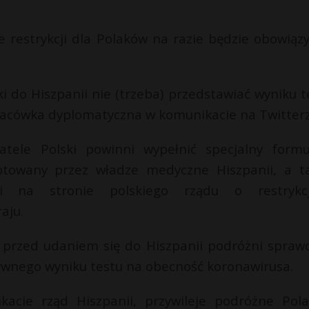
e restrykcji dla Polaków na razie będzie obowiąz
i do Hiszpanii nie (trzeba) przedstawiać wyniku t
placówka dyplomatyczna w komunikacie na Twitterz
ele Polski powinni wypełnić specjalny formu
ygotowany przez władze medyczne Hiszpanii, a t
i na stronie polskiego rządu o restrykc
aju.
przed udaniem się do Hiszpanii podróżni sprawdz
atywnego wyniku testu na obecność koronawirusa.
acie rząd Hiszpanii, przywileje podróżne Pol