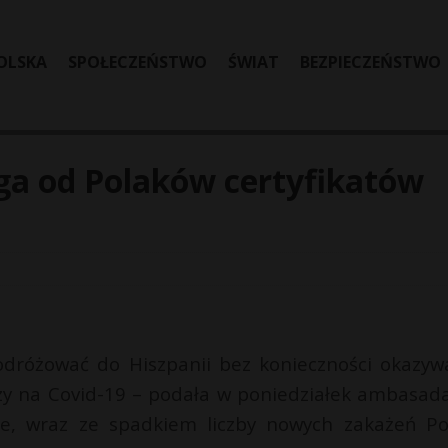
OLSKA
SPOŁECZEŃSTWO
ŚWIAT
BEZPIECZEŃSTWO
ga od Polaków certyfikatów
odróżować do Hiszpanii bez konieczności okazyw
zy na Covid-19 – podała w poniedziałek ambasad
kie, wraz ze spadkiem liczby nowych zakażeń Po