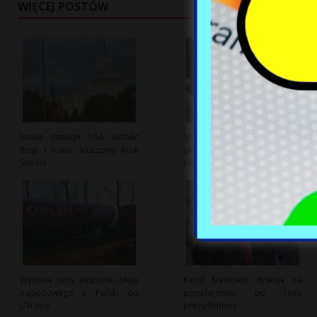
WIĘCEJ POSTÓW
Nowe sankcje USA wobec
Sporny dialog o polsko-
Rosji i Iranu: kluczowy krok
ukraińskiej współpracy
Senatu
obronnej z USA w tle
Wysokie ceny eksportu oleju
Karol Nawrocki zyskuje na
napędowego z Polski do
popularności po roku
Ukrainy
prezydentury