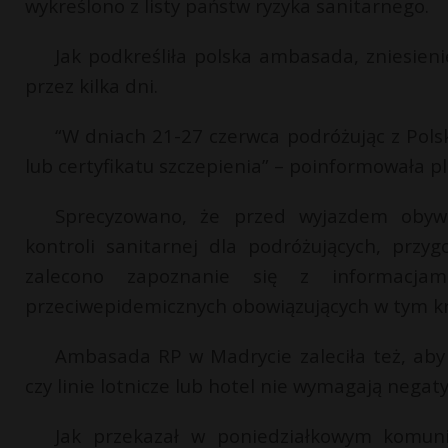
wykreślono z listy państw ryzyka sanitarnego.
Jak podkreśliła polska ambasada, zniesieni
przez kilka dni.
“W dniach 21-27 czerwca podróżując z Polsk
lub certyfikatu szczepienia” – poinformowała 
Sprecyzowano, że przed wyjazdem obywat
kontroli sanitarnej dla podróżujących, prz
zalecono zapoznanie się z informacjam
przeciwepidemicznych obowiązujących w tym kr
Ambasada RP w Madrycie zaleciła też, aby 
czy linie lotnicze lub hotel nie wymagają neg
Jak przekazał w poniedziałkowym komunik