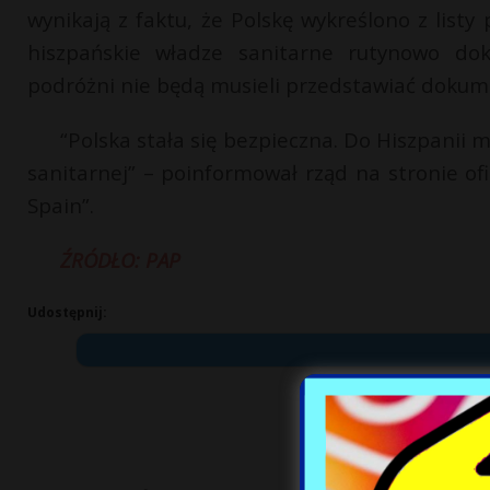
wynikają z faktu, że Polskę wykreślono z listy
hiszpańskie władze sanitarne rutynowo doko
podróżni nie będą musieli przedstawiać dokum
“Polska stała się bezpieczna. Do Hiszpanii
sanitarnej” – poinformował rząd na stronie ofi
Spain”.
ŹRÓDŁO: PAP
Udostępnij: