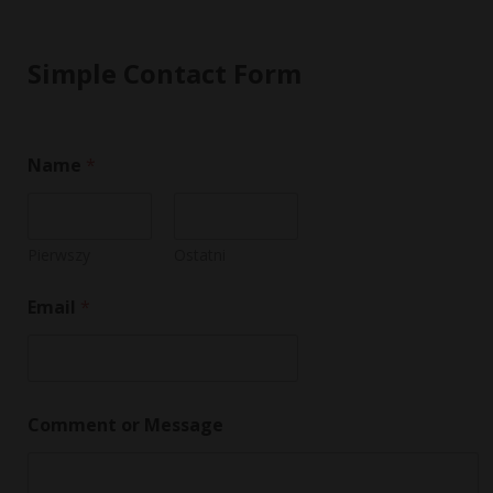
Simple Contact Form
E
Name
*
m
a
i
l
C
Pierwszy
Ostatni
o
m
Email
*
m
e
n
t
o
r
Comment or Message