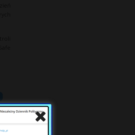
zień
rych
roli
Safe