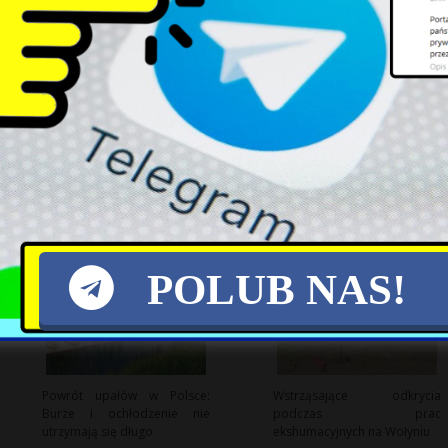
Łukasz Gibała ponownie
USA: Putin może testować
startuje w wyborach na
spójność NATO w
prezydenta Krakowa
nadchodzących latach
POLUB NAS!
Powrót upałów w Polsce:
Wstrząsające odkrycia
Burze i ochłodzenie nie
podczas prac
utrzymają się długo
ekshumacyjnych na Wołyniu