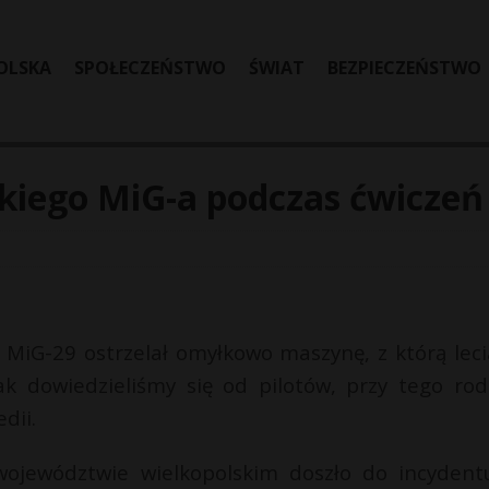
OLSKA
SPOŁECZEŃSTWO
ŚWIAT
BEZPIECZEŃSTWO
lskiego MiG-a podczas ćwiczeń
 MiG-29 ostrzelał omyłkowo maszynę, z którą leci
ak dowiedzieliśmy się od pilotów, przy tego rod
dii.
ojewództwie wielkopolskim doszło do incydent