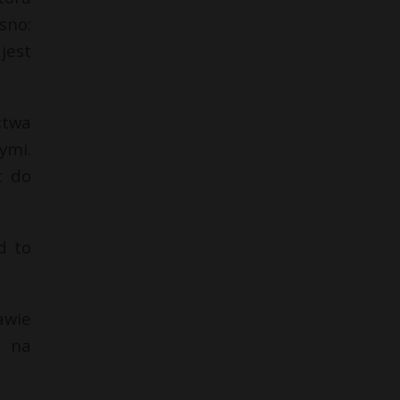
sno:
jest
ctwa
ymi.
t do
d to
awie
ą na