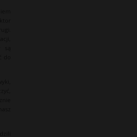
niem
ktor
ugi.
cji,
y są
ć do
yki,
zyć,
znie
masz
zili