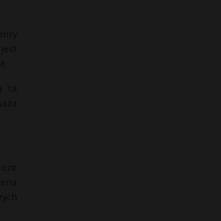
enty
jest
t.
a ta
waża
icze
lena
zych