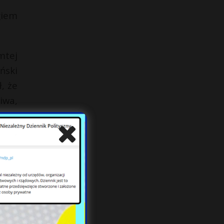
giem
mtej
ński
, że
iwa,
ię w
c na
łędy
skim
sją.
rych