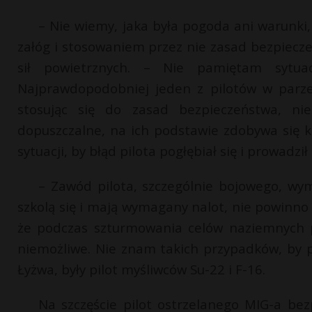
– Nie wiemy, jaka była pogoda ani warunki
załóg i stosowaniem przez nie zasad bezpiecz
sił powietrznych. – Nie pamiętam sytuac
Najprawdopodobniej jeden z pilotów w parze 
stosując się do zasad bezpieczeństwa, nie
dopuszczalne, na ich podstawie zdobywa się 
sytuacji, by błąd pilota pogłębiał się i prowadzi
– Zawód pilota, szczególnie bojowego, wym
szkolą się i mają wymagany nalot, nie powinno 
że podczas szturmowania celów naziemnych pa
niemożliwe. Nie znam takich przypadków, by p
Łyżwa, były pilot myśliwców Su-22 i F-16.
Na szczęście pilot ostrzelanego MIG-a bez