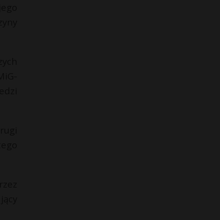
jego
zyny
zych
MiG-
edzi
rugi
tego
rzez
jący