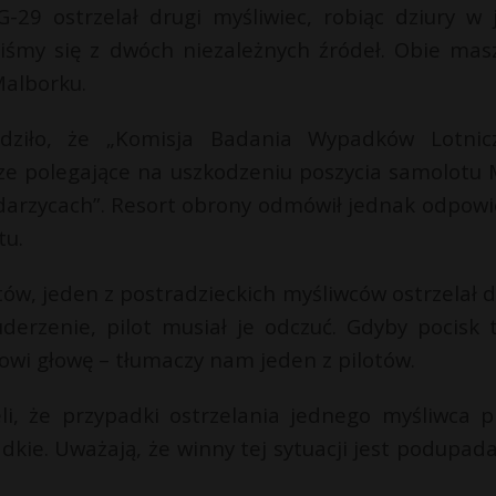
-29 ostrzelał drugi myśliwiec, robiąc dziury w 
eliśmy się z dwóch niezależnych źródeł. Obie mas
Malborku.
dziło, że „Komisja Badania Wypadków Lotnic
ze polegające na uszkodzeniu poszycia samolotu 
darzycach”. Resort obrony odmówił jednak odpowi
tu.
tów, jeden z postradzieckich myśliwców ostrzelał d
derzenie, pilot musiał je odczuć. Gdyby pocisk 
towi głowę – tłumaczy nam jeden z pilotów.
eli, że przypadki ostrzelania jednego myśliwca p
adkie. Uważają, że winny tej sytuacji jest podupada