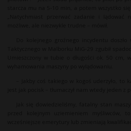
starcza mu na 5-10 min, a potem wszystko się 
„Natychmiast przerwać zadanie i lądować na
możliwe, ale niezwykle trudne – mówił.
Do kolejnego groźnego incydentu doszło 
Taktycznego w Malborku MiG-29 zgubił spadoc
Umieszczony w tubie o długości ok. 50 cm, 
wyhamowania maszyny po wylądowaniu.
– Jakby coś takiego w kogoś uderzyło, to
jest jak pocisk – tłumaczył nam wtedy jeden z p
Jak się dowiedzieliśmy, fatalny stan masz
przed kolejnym uziemieniem myśliwców, to
wcześniejsze emerytury lub zmieniają kwalifika