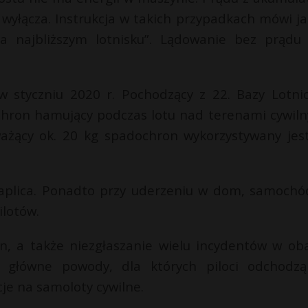
wyłącza. Instrukcja w takich przypadkach mówi ja
 najbliższym lotnisku”. Lądowanie bez prądu 
w styczniu 2020 r. Pochodzący z 22. Bazy Lotni
hron hamujący podczas lotu nad terenami cywiln
ważący ok. 20 kg spadochron wykorzystywany jes
 kaplica. Ponadto przy uderzeniu w dom, samochó
ilotów.
yn, a także niezgłaszanie wielu incydentów w ob
 główne powody, dla których piloci odchodz
cje na samoloty cywilne.