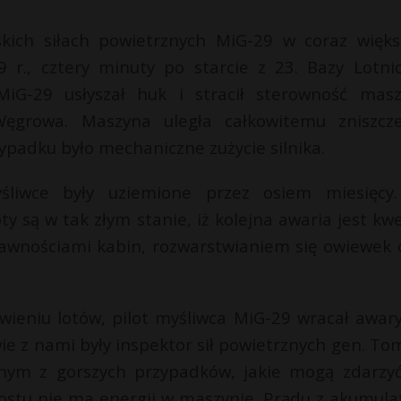
lskich siłach powietrznych MiG-29 w coraz więk
 r., cztery minuty po starcie z 23. Bazy Lotni
G-29 usłyszał huk i stracił sterowność masz
ęgrowa. Maszyna uległa całkowitemu zniszcze
wypadku było mechaniczne zużycie silnika.
liwce były uziemione przez osiem miesięcy
y są w tak złym stanie, iż kolejna awaria jest kwe
sprawnościami kabin, rozwarstwianiem się owiewek 
wieniu lotów, pilot myśliwca MiG-29 wracał awary
e z nami były inspektor sił powietrznych gen. To
nym z gorszych przypadków, jakie mogą zdarzyć
 prostu nie ma energii w maszynie. Prądu z akumula