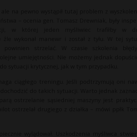
, ale na pewno wystąpił tutaj problem z wyszkole
eństwa – ocenia gen. Tomasz Drewniak, były inspe
ji, w której jeden myśliwiec trafiłby w dr
źle wykonał manewr i został z tyłu. W tej sytua
 powinien strzelać. W czasie szkolenia błęd
kolejne umiejętności. Nie możemy jednak dopuści
ł do sytuacji krytycznej, jak w tym przypadku.
aga ciągłego treningu. Jeśli podtrzymują oni naw
dochodzić do takich sytuacji. Warto jednak zaznac
rą ostrzelanie sąsiedniej maszyny jest praktyc
ilot ostrzelał drugiego z działka – mówi ppłk To
piecznie wylądował. Uszkodzenia myśliwca stwierd