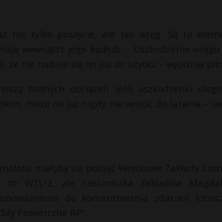
t nie tylko poszycie, ale też wręg. Są to elem
niają wewnątrz jego kadłub. – Uszkodzenie wręgu 
 że nie nadaje się on już do użytku – wyjaśnia pilo
noszą żadnych obciążeń. Jeśli uszkodzeniu uległ
lem, może on już nigdy nie wrócić do latania – u
amolotu miałyby się podjąć Wojskowe Zakłady Lotn
o to WZL-2, ale rzeczniczka zakładów Magda
 upoważnione do komentowania zdarzeń lotnic
Siły Powietrzne RP”.