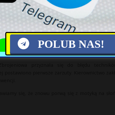
todami.
em ustalającym w mechanizmie strzałowym fotela
nicy zakładu wykonali zbyt mocny pierścień, któ
nu.
POLUB NAS!
wiadczenie, w którym posądziły dziennikarzy One
Zbrojeniowa przyznała się do błędu technik
ej postawiono pierwsze zarzuty. Kierownictwo zak
wencji.
awiamy się, że znowu porwą się z motyką na słoń