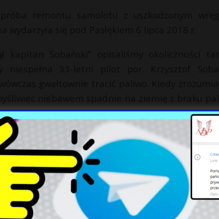
a próba remontu samolotu z uszkodzonym wrę
 wydarzyła się pod Pasłękiem 6 lipca 2018 r.
ął kapitan Sobański” opisaliśmy okoliczności ta
y niespełna 33-letni pilot por. Krzysztof Soba
ówczas gwałtownie tracić paliwo. Kiedy zrozumiał
myśliwiec niebawem spadnie na ziemię z braku pal
ować ofiar w ludziach, po czym katapultował s
rzył się i pilot runął na ziemię z fotelem, giną
szy poinformował, że przyczyną tragedii były b
kłady od lat 90. nie mają kontaktu z rosyj
garszających się relacji pomiędzy Polską i Ro
ryginalnych części z innych maszyn, a w niektó