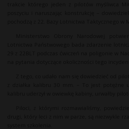
trakcie którego jeden z pilotów myśliwca MiG
poszyciu i naruszając konstrukcję – dowiedzi
pochodzą z 22. Bazy Lotnictwa Taktycznego w 
Ministerstwo Obrony Narodowej potwier
Lotnictwa Państwowego bada zdarzenie lotnic
29 z 22BLT podczas ćwiczeń na poligonie w Na
na pytania dotyczące okoliczności tego incyden
Z tego, co udało nam się dowiedzieć od pilo
z działka kalibru 30 mm. – To jest potężne u
kalibru uderzył w owiewkę kabiny, urwałby pilo
Piloci, z którymi rozmawialiśmy, powiedzi
drugi, który leci z nim w parze, są niezwykle rz
system szkolenia.