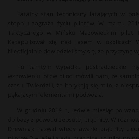
Fatalny stan techniczny latających w po
stopniu zagraża życiu pilotów. W marcu 2019
Taktycznego w Mińsku Mazowieckim pilot Mi
Katapultował się nad lasem w okolicach W
Nieoficjalnie dowiedzieliśmy się, że przyczyną 
Po tamtym wypadku postradzieckie myś
wznowieniu lotów piloci mówili nam, że samolot
czasu. Twierdzili, że borykają się m.in. z nie
pękającymi elementami podwozia.
W grudniu 2019 r., ledwie miesiąc po wzno
do bazy z powodu zepsutej prądnicy. W rozmowi
Drewniak nazwał wtedy awarię prądnicy „jed
pilotowi”: – Jeżeli siada prądnica, to pilot po