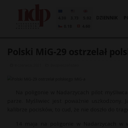
DZIENNIK
P
4.30
3.73
5.02
0.18
4.60
Polski MiG-29 ostrzelał po
8 czerwca, 2021
Bezpieczeństwo
Na poligonie w Nadarzycach pilot myśliwca
parze. Myśliwiec jest poważnie uszkodzony. J
kalibrze pocisków, to cud, że nie doszło do trage
14 maja na poligonie w Nadarzycach w w