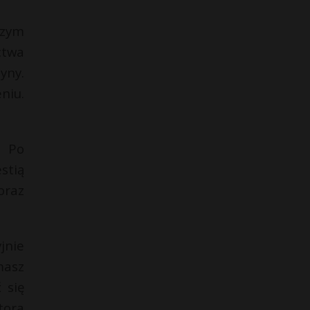
szym
ctwa
yny.
niu.
. Po
stią
oraz
jnie
masz
 się
tora