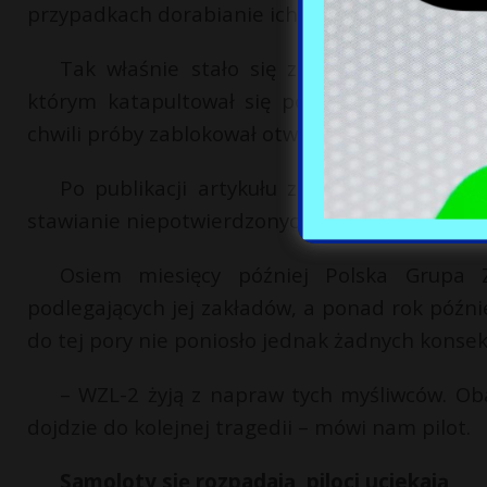
przypadkach dorabianie ich chałupniczymi me
Tak właśnie stało się z tzw. pierścieni
którym katapultował się por. Sobański. Tech
chwili próby zablokował otwarcie się spadochro
Po publikacji artykułu zakłady wydały oś
stawianie niepotwierdzonych tez i spekulacje.
Osiem miesięcy później Polska Grupa 
podlegających jej zakładów, a ponad rok późni
do tej pory nie poniosło jednak żadnych konsek
– WZL-2 żyją z napraw tych myśliwców. Ob
dojdzie do kolejnej tragedii – mówi nam pilot.
Samoloty się rozpadają, piloci uciekają