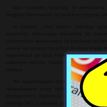
Nasi rozmówcy twierdzą, że ewentualn
mogłaby doprowadzić do podobnej tragedii, jaka
W artykule „Fotel śmierci. Dlaczego zgin
katastrofy. Wykonujący ćwiczebny lot bojow
(pośmiertnie awansowany na kapitana) zaczął w
awaria nie pozwoli mu wrócić do bazy, a jego 
wyprowadził go poza Pasłęk, aby nie spowod
odludnym terenie. Spadochron jednak nie otwo
miejscu.
We wspomnianym artykule Onet jako pierw
spowodowane przez techników z WZL-2. Za
producentem myśliwców RSK MiG. To wynik po
Dlatego WZL-2 skazane są na sprowadzanie o