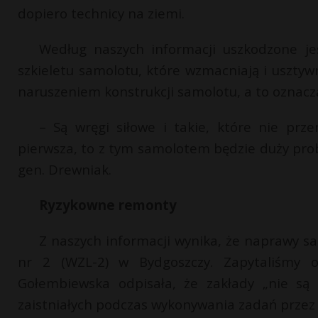
dopiero technicy na ziemi.
Według naszych informacji uszkodzone jes
szkieletu samolotu, które wzmacniają i usztyw
naruszeniem konstrukcji samolotu, a to oznacza,
– Są wręgi siłowe i takie, które nie prze
pierwsza, to z tym samolotem będzie duży prob
gen. Drewniak.
Ryzykowne remonty
Z naszych informacji wynika, że naprawy s
nr 2 (WZL-2) w Bydgoszczy. Zapytaliśmy 
Gołembiewska odpisała, że zakłady „nie są
zaistniałych podczas wykonywania zadań przez 