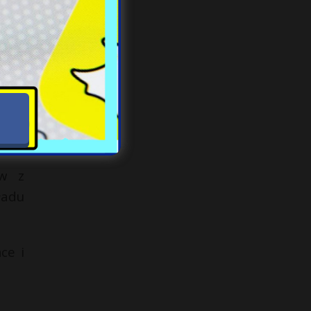
, na
ry w
tu o
ów z
ładu
ce i