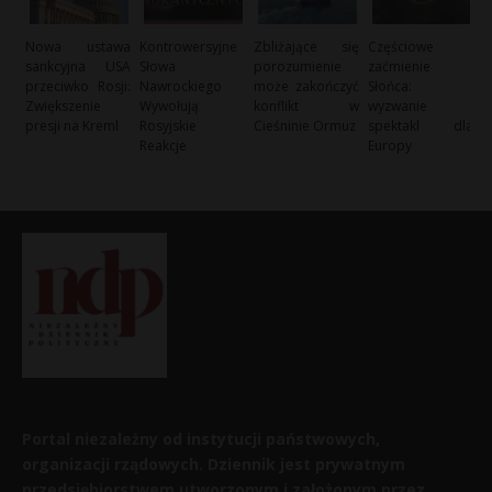
Nowa ustawa
Kontrowersyjne
Zbliżające się
Częściowe
sankcyjna USA
Słowa
porozumienie
zaćmienie
przeciwko Rosji:
Nawrockiego
może zakończyć
Słońca:
Zwiększenie
Wywołują
konflikt w
wyzwanie i
presji na Kreml
Rosyjskie
Cieśninie Ormuz
spektakl dla
Reakcje
Europy
Portal niezależny od instytucji państwowych,
organizacji rządowych. Dziennik jest prywatnym
przedsiębiorstwem utworzonym i założonym przez