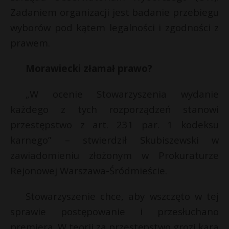
Zadaniem organizacji jest badanie przebiegu
P
wyborów pod kątem legalności i zgodności z
prawem.
Morawiecki złamał prawo?
E
„W ocenie Stowarzyszenia wydanie
i
l
każdego z tych rozporządzeń stanowi
przestępstwo z art. 231 par. 1 kodeksu
karnego” – stwierdził Skubiszewski w
zawiadomieniu złożonym w Prokuraturze
E
Rejonowej Warszawa-Śródmieście.
i
Stowarzyszenie chce, aby wszczęto w tej
l
sprawie postępowanie i przesłuchano
r
premiera. W teorii za przestępstwo grozi kara