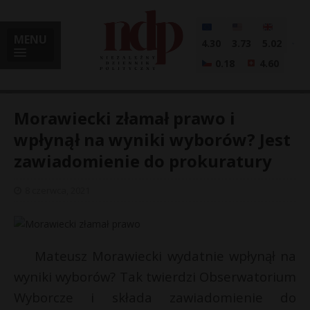
MENU
4.30
3.73
5.02
0.18
4.60
Morawiecki złamał prawo i
wpłynął na wyniki wyborów? Jest
zawiadomienie do prokuratury
i
8 czerwca, 2021
l
Mateusz Morawiecki wydatnie wpłynął na
wyniki wyborów? Tak twierdzi Obserwatorium
Wyborcze i składa zawiadomienie do