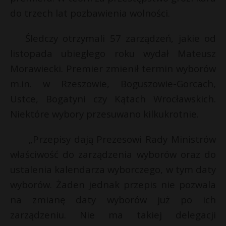
t
do trzech lat pozbawienia wolności.
r
Śledczy otrzymali 57 zarządzeń, jakie od
s
listopada ubiegłego roku wydał Mateusz
s
t
Morawiecki. Premier zmienił termin wyborów
m.in. w Rzeszowie, Boguszowie-Gorcach,
Ustce, Bogatyni czy Kątach Wrocławskich.
Niektóre wybory przesuwano kilkukrotnie.
„Przepisy dają Prezesowi Rady Ministrów
właściwość do zarządzenia wyborów oraz do
ustalenia kalendarza wyborczego, w tym daty
wyborów. Żaden jednak przepis nie pozwala
na zmianę daty wyborów już po ich
zarządzeniu. Nie ma takiej delegacji