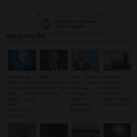
WIĘCEJ POSTÓW
Kontrowersje
Wybory
Ostra wymiana
Incydenty z
wokół incydentu
prezydenckie na
zdań między
dronami w
w Aquaparku
Węgrzech: Baka
Warszawą a
Niemczech
Reda: rekiny
czy Sulyok?
Moskwą po
zwiększają
zginęły przez
słowach
napięcia wokół
splot
prezydenta
bezpieczeństwa
nieprzewidziany
Nawrockiego
ch zdarzeń