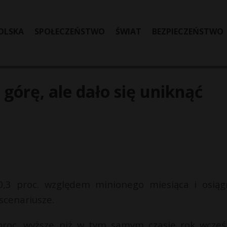
OLSKA
SPOŁECZEŃSTWO
ŚWIAT
BEZPIECZEŃSTWO
 górę, ale dało się uniknąć
,3 proc. względem minionego miesiąca i osiąg
 scenariusze.
proc. wyższe niż w tym samym czasie rok wcześn