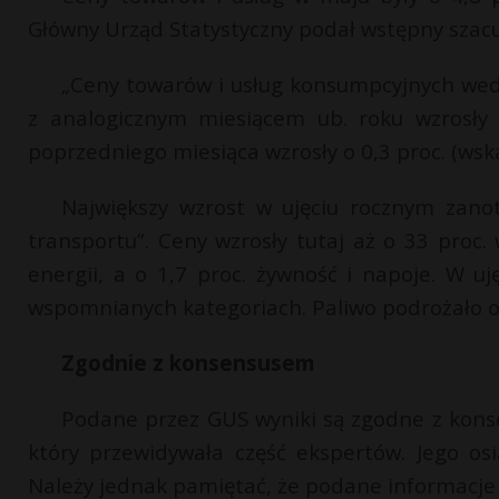
Główny Urząd Statystyczny podał wstępny szac
„Ceny towarów i usług konsumpcyjnych wed
z analogicznym miesiącem ub. roku wzrosły 
poprzedniego miesiąca wzrosły o 0,3 proc. (wsk
Największy wzrost w ujęciu rocznym zano
transportu”. Ceny wzrosły tutaj aż o 33 proc.
energii, a o 1,7 proc. żywność i napoje. W u
wspomnianych kategoriach. Paliwo podrożało o 0,
Zgodnie z konsensusem
Podane przez GUS wyniki są zgodne z kons
który przewidywała część ekspertów. Jego os
Należy jednak pamiętać, że podane informacje