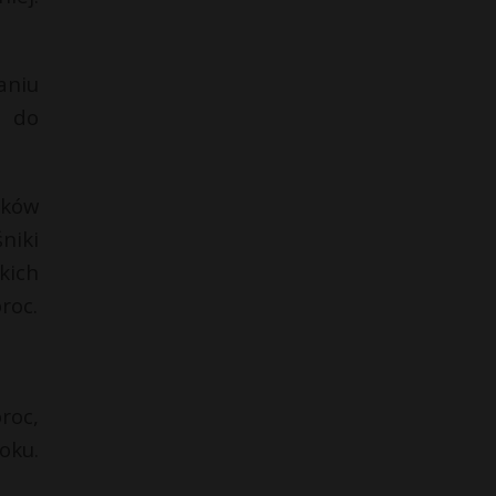
aniu
u do
dków
niki
kich
roc.
roc,
oku.