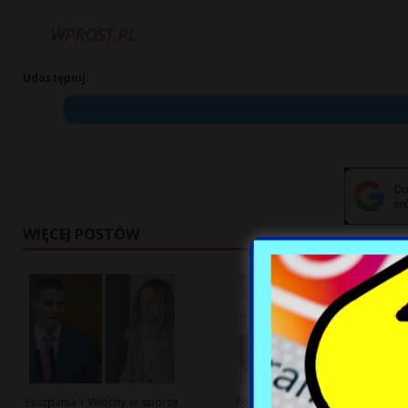
WPROST.PL
Udostępnij:
WIĘCEJ POSTÓW
Hiszpania i Włochy w sporze
Rozbudowa infrastruktury