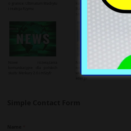
o granice: Ultimatum Madrytu
kolejowej pod lotniskiem w
i reakcja Rzymu
Baranowie: kluczowe
szczegóły i plany
Nowe rozwiązania
Nasz Prąd S.A. wprowadza
komunikacyjne dla polskich
nowy program wsparcia dla
służb: Merkury 2.0 i mSzyfr
właścicieli magazynów
energii
Simple Contact Form
Name
*