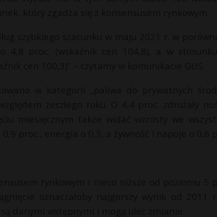
unek, który zgadza się z konsensusem rynkowym.
ług szybkiego szacunku w maju 2021 r. w porówn
o 4,8 proc. (wskaźnik cen 104,8), a w stosunk
aźnik cen 100,3)” – czytamy w komunikacie GUS.
towano w kategorii „paliwa do prywatnych śro
 względem zeszłego roku. O 4,4 proc. zdrożały noś
jęciu miesięcznym także widać wzrosty we wszyst
9 proc., energia o 0,3, a żywność i napoje o 0,6 p
ensusem rynkowym i nieco niższe od poziomu 5 p
iągnięcie oznaczałoby najgorszy wynik od 2011 r
 są danymi wstępnymi i mogą ulec zmianie.