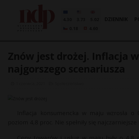
DZIENNIK
P
4.30
3.73
5.02
0.18
4.60
Znów jest drożej. Inflacja w
najgorszego scenariusza
1 czerwca, 2021
Społeczeństwo
Inflacja konsumencka w maju wzrosła o 0
poziom 4,8 proc. Nie spełniły się najczarniejsze
Ceny towarów i usług w maju były o 4,8 