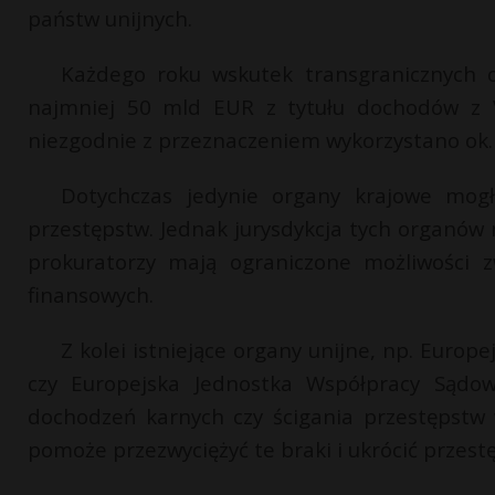
państw unijnych.
Każdego roku wskutek transgranicznych o
najmniej 50 mld EUR z tytułu dochodów z V
niezgodnie z przeznaczeniem wykorzystano ok. 
Dotychczas jedynie organy krajowe mog
przestępstw. Jednak jurysdykcja tych organów n
prokuratorzy mają ograniczone możliwości z
finansowych.
Z kolei istniejące organy unijne, np. Europ
czy Europejska Jednostka Współpracy Sądow
dochodzeń karnych czy ścigania przestępstw
pomoże przezwyciężyć te braki i ukrócić przes