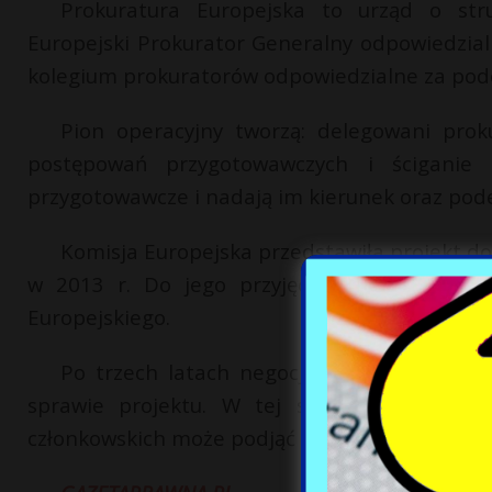
Prokuratura Europejska to urząd o stru
Europejski Prokurator Generalny odpowiedzial
kolegium prokuratorów odpowiedzialne za pode
Pion operacyjny tworzą: delegowani prok
postępowań przygotowawczych i ściganie 
przygotowawcze i nadają im kierunek oraz pode
Komisja Europejska przedstawiła projekt do
w 2013 r. Do jego przyjęcia niezbędne by
Europejskiego.
Po trzech latach negocjacji okazało się, 
sprawie projektu. W tej sytuacji zgodnie 
członkowskich może podjąć wzmocnioną współpra