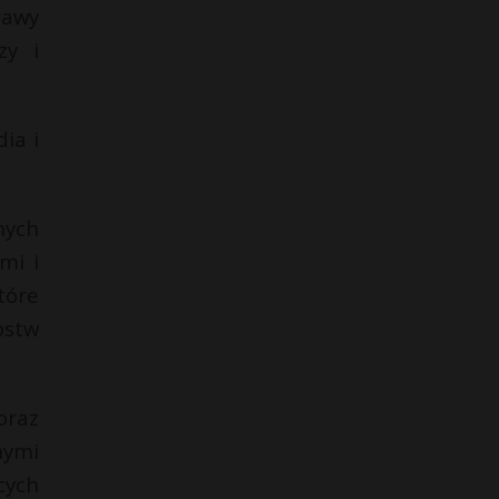
rawy
zy i
ia i
nych
mi i
tóre
pstw
oraz
nymi
cych