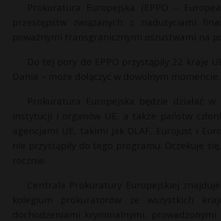
Prokuratura Europejska (EPPO – European
przestępstw związanych z nadużyciami fina
poważnymi transgranicznymi oszustwami na po
Do tej pory do EPPO przystąpiły 22 kraje UE
Dania – może dołączyć w dowolnym momencie.
Prokuratura Europejska będzie działać w p
instytucji i organów UE, a także państw czło
agencjami UE, takimi jak OLAF, Eurojust i Eur
nie przystąpiły do tego programu. Oczekuje si
rocznie.
Centrala Prokuratury Europejskiej znajduj
kolegium prokuratorów ze wszystkich kraj
dochodzeniami kryminalnymi, prowadzonymi p