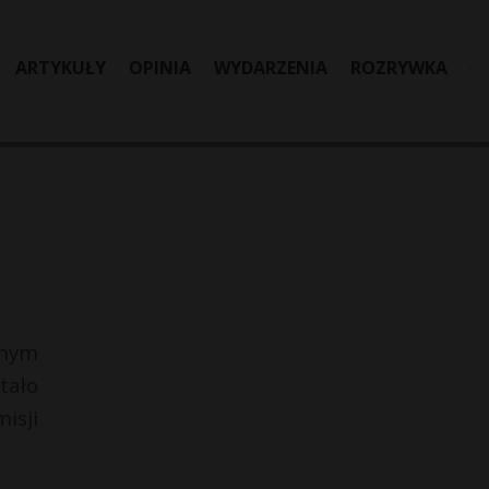
ARTYKUŁY
OPINIA
WYDARZENIA
ROZRYWKA
lnym
tało
isji