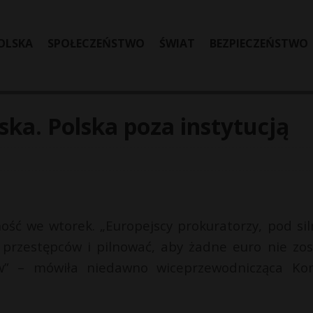
OLSKA
SPOŁECZEŃSTWO
ŚWIAT
BEZPIECZEŃSTWO
ka. Polska poza instytucją
ność we wtorek. „Europejscy prokuratorzy, pod si
przestępców i pilnować, aby żadne euro nie zos
” – mówiła niedawno wiceprzewodnicząca Kom