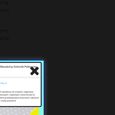
rzą:
oraz
enie
ania
zcze
entu
ci w
ństw