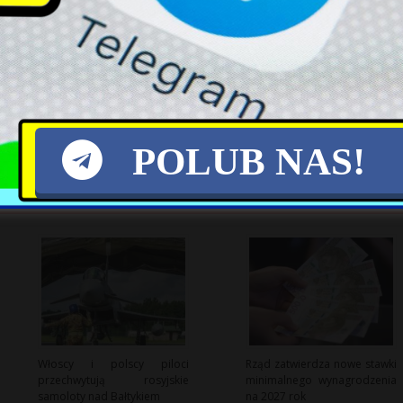
X
POLUB NAS!
Włoscy i polscy piloci
Rząd zatwierdza nowe stawki
przechwytują rosyjskie
minimalnego wynagrodzenia
samoloty nad Bałtykiem
na 2027 rok