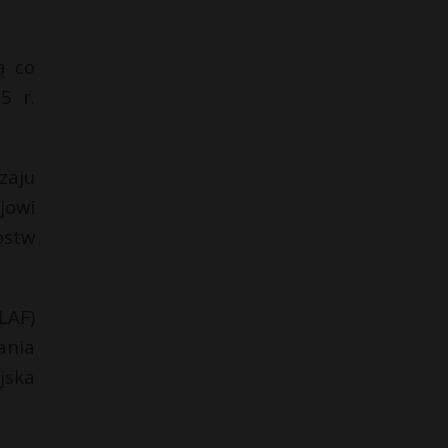
ą co
5 r.
zaju
jowi
pstw
LAF)
ania
jska