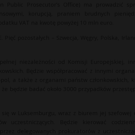
 Public Prosecutor’s Office) ma prowadzić sp
nsowymi, korupcją, praniem brudnych pienięd
datku VAT na kwotę powyżej 10 mln euro.
. Pięć pozostałych – Szwecja, Węgry, Polska, Irland
ełnej niezależności od Komisji Europejskiej, in
nkowskich. Będzie współpracować z innymi organa
opol, a także z organami państw członkowskich, k
ę, że będzie badać około 3000 przypadków przestę
e się w Luksemburgu, wraz z biurem jej szefowej 
ów uczestniczących. Będzie kierować codzien
rzez delegowanych prokuratorów z uczestniczą