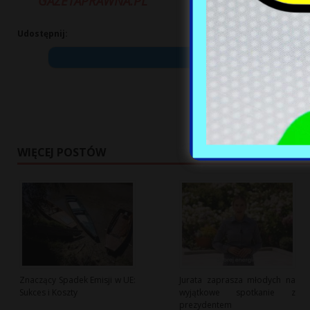
GAZETAPRAWNA.PL
Udostępnij:
WIĘCEJ POSTÓW
Znaczący Spadek Emisji w UE:
Jurata zaprasza młodych na
Sukces i Koszty
wyjątkowe spotkanie z
prezydentem