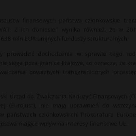
szustw finansowych państwa członkowskie trac
AT. Z ich doniesień wynika również, że w 201
638 mln EUR unijnych funduszy strukturalnych.
ły prowadzić dochodzenia w sprawie tego rod
ie sięga poza granice krajowe, co oznacza, że kra
walczania poważnych transgranicznych przestę
ejski Urząd ds. Zwalczania Nadużyć Finansowych (O
ej (Eurojust), nie mają uprawnień do wszczyn
 w państwach członkowskich. Prokuratura Europe
tępstwa mające wpływ na interesy finansowe UE.