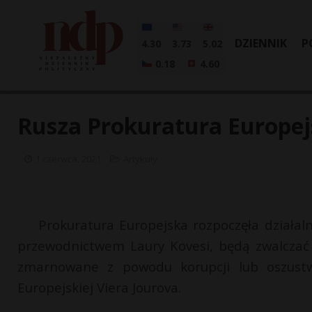
DZIENNIK
P
4.30
3.73
5.02
0.18
4.60
Rusza Prokuratura Europejs
1 czerwca, 2021
Artykuły
Prokuratura Europejska rozpoczęła działal
przewodnictwem Laury Kovesi, będą zwalczać 
zmarnowane z powodu korupcji lub oszustw
Europejskiej Viera Jourova.