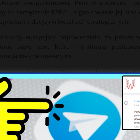
kturze dwupoziomowej. Pion strategiczny two
ny za zarządzanie EPPO i organizowanie jej prac 
jmowanie decyzji w kwestiach strategicznych.
uratorzy europejscy odpowiedzialni za prowadz
oraz stałe izby, które monitorują postępow
jmują decyzje operacyjne.
tyczący ustanowienia Prokuratury Europejskiej jes
ły jednomyślna zgoda Rady i aprobata Parlam
że Rada nie jest w stanie osiągnąć jednomyślnoś
z traktatami grupa co najmniej dziewięciu pa
cę. Tak się stało w kwietniu 2017 r.