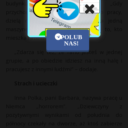
budynku – dla zakażonych. „Gdy
przychodzimy 50-osobową grupą do pracy,
dzielą nas po dwanaście osób na jedną
maszynę. Ale nie zwracają uwagi na to, kto
POLUB
mieszka razem” – mówi.
NAS!
„Zdarza się też, że rano jesteś w jednej
grupie, a po obiedzie idziesz na inną halę i
pracujesz z innymi ludźmi” – dodaje.
Strach i ucieczki
Inna Polka, pani Barbara, nazywa pracę u
Niemca „horrorem”. „Dziewczyny z
pozytywnymi wynikami od południa do
północy czekały na dworze, aż ktoś zabierze