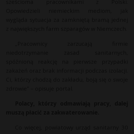
t
sześcioma pracownikami z Polski.
s
Opowiedzieli niemieckim mediom, jak
r
wygląda sytuacja za zamkniętą bramą jednej
z największych farm szparagów w Niemczech.
s
r
s
„Pracownicy zarzucają firmie
niedotrzymanie zasad sanitarnych,
spóźnioną reakcję na pierwsze przypadki
zakażeń oraz brak informacji podczas izolacji.
Ci, którzy chodzą do zakładu, boją się o swoje
zdrowie” – opisuje portal.
Polacy, którzy odmawiają pracy, dalej
muszą płacić za zakwaterowanie.
Co więcej, powiatowy urząd sanitarny 30