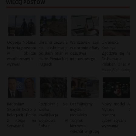
WIĘCEJ POSTÓW
Odyseja Nolana:
Ukraina zezwala
Warszawski sąd
Ukraińska
historia powrotu
na ekshumacje
w obronie ofiary
Komisja
w obliczu
polskich ofiar w
oszustwa
Zgodziła się na
współczesnych
Hucie Pieniackiej
internetowego
Ekshumacje
wyzwań
i Ugłach
Polskich Ofiar w
Hucie Pieniackiej
Radosław
Rozpocznie się
Dramatyczny
Nowy model AI
Sikorski Ostro o
wielka
incydent
Mythos 5
Relacjach Polski
kwalifikacja
niedaleko
stwarza
z Rosją na
wojskowa w
Turynu:
cybernetyczne
Serwisie X
Polsce
kierowca
wyzwania
wjechał w grupę