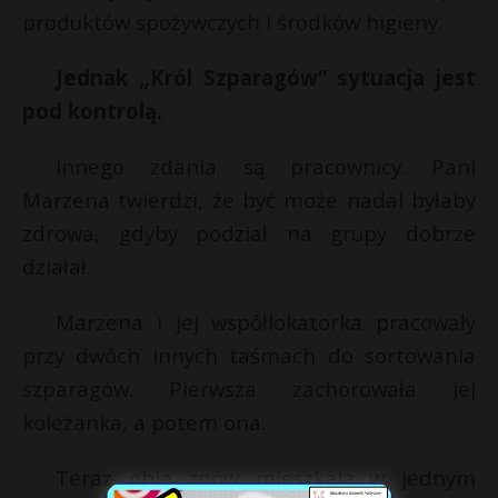
produktów spożywczych i środków higieny.
Jednak „Król Szparagów” sytuacja jest
pod kontrolą.
Innego zdania są pracownicy. Pani
Marzena twierdzi, że być może nadal byłaby
zdrowa, gdyby podział na grupy dobrze
działał.
Marzena i jej współlokatorka pracowały
przy dwóch innych taśmach do sortowania
szparagów. Pierwsza zachorowała jej
koleżanka, a potem ona.
Teraz obie znów mieszkają w jednym