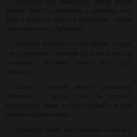
„Jesteśmy jak niewolnicy. Naszą grupę
P
pilnuje dwóch ochroniarzy i przewożą nas
tylko z domu do pracy i z powrotem” – mówi
dziennikarzom p. Agnieszka.
E
„Gdybym wiedziała, że tak będzie, to bym
nie przyjechała” – wtóruje jej p. Ilona. Boi się
i
zarażenia i odmawia dalszej pracy przy
l
zbiorach.
Firma i lokalne władze odmawiają
informacji o liczbie osób w szpitalu.
Nieoficjalnie mowa o pięciu osobach, w tym
jednej w ciężkim stanie.
„Deutsche Welle” porozmawiało w sumie z
s