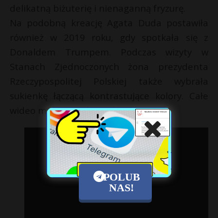
delikatną biżuterię i nienaganną fryzurę.
Na podobną kreację Agata Duda postawiła
również w 2019 roku, gdy spotkała się z
Donaldem Trumpem. Podczas wizyty w
Stanach Zjednoczonych żona prezydenta
Rzeczypospolitej Polskiej także wybrała
sukienkę łączącą kontrastujące kolory. Całe
wideo możecie zobaczyć poniżej.
POLUB
NAS!