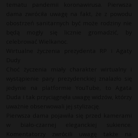
t
tematu pandemii koronawirusa. Pierwsza
r
dama zwróciła uwagę na fakt, że z powodu
obostrzeń sanitarnych być może rodziny nie
s
będą mogły się licznie gromadzić, by
s
celebrować Wielkanoc.
Wirtualne życzenia prezydenta RP i Agaty
Dudy
Choć życzenia miały charakter wirtualny i
wystąpienie pary prezydenckiej znalazło się
jedynie na platformie YouTube, to Agata
Duda i tak przyciągnęła uwagę widzów, którzy
uważnie obserwowali jej stylizację.
Pierwsza dama pojawiła się przed kamerami
w biało-czarnej eleganckiej sukience.
Komentatorzy zwrócili uwagę także na