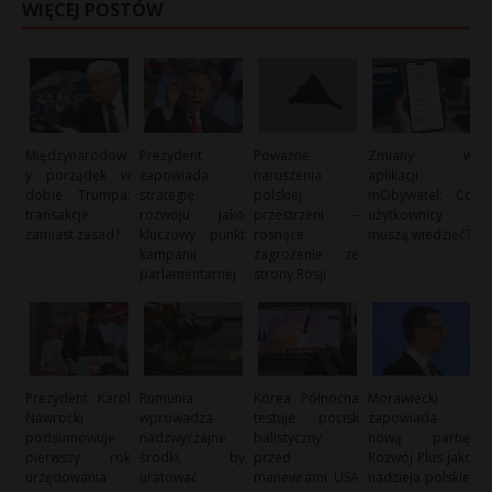
WIĘCEJ POSTÓW
Międzynarodow
Prezydent
Poważne
Zmiany w
y porządek w
zapowiada
naruszenia
aplikacji
dobie Trumpa:
strategię
polskiej
mObywatel: Co
transakcje
rozwoju jako
przestrzeni –
użytkownicy
zamiast zasad?
kluczowy punkt
rosnące
muszą wiedzieć?
kampanii
zagrożenie ze
parlamentarnej
strony Rosji
Prezydent Karol
Rumunia
Korea Północna
Morawiecki
Nawrocki
wprowadza
testuje pocisk
zapowiada
podsumowuje
nadzwyczajne
balistyczny
nową partię:
pierwszy rok
środki, by
przed
Rozwój Plus jako
urzędowania
uratować
manewrami USA
nadzieja polskiej