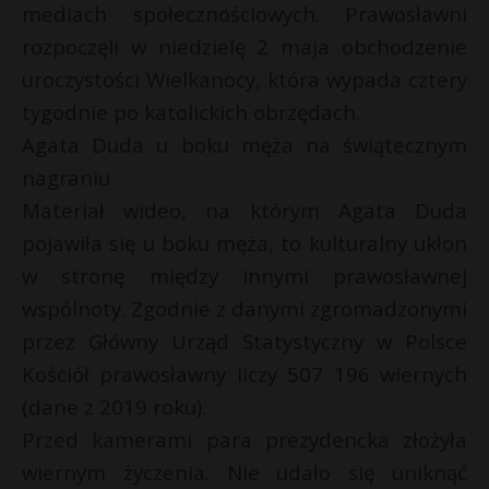
mediach społecznościowych. Prawosławni
P
i
rozpoczęli w niedzielę 2 maja obchodzenie
l
uroczystości Wielkanocy, która wypada cztery
tygodnie po katolickich obrzędach.
Agata Duda u boku męża na świątecznym
E
nagraniu
Materiał wideo, na którym Agata Duda
t
i
l
pojawiła się u boku męża, to kulturalny ukłon
w stronę między innymi prawosławnej
wspólnoty. Zgodnie z danymi zgromadzonymi
przez Główny Urząd Statystyczny w Polsce
Kościół prawosławny liczy 507 196 wiernych
(dane z 2019 roku).
Przed kamerami para prezydencka złożyła
wiernym życzenia. Nie udało się uniknąć