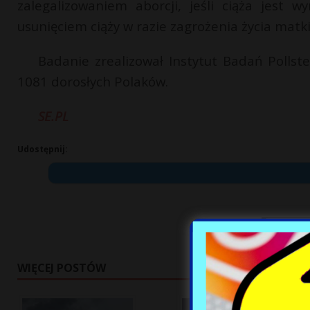
zalegalizowaniem aborcji, jeśli ciąża jest 
usunięciem ciąży w razie zagrożenia życia mat
Badanie zrealizował Instytut Badań Pollst
1081 dorosłych Polaków.
SE.PL
Udostępnij:
WIĘCEJ POSTÓW