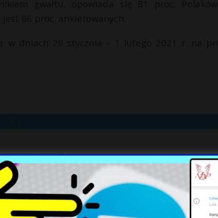
wynikiem gwałtu, opowiada się 81 proc. Polaków
ki jest 86 proc. ankietowanych.
er w dniach 29 stycznia – 1 lutego 2021 r. na pr
X