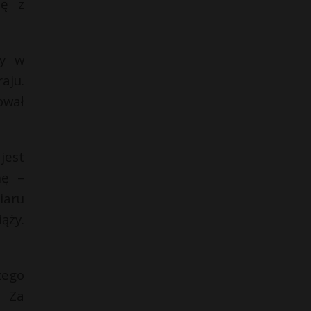
ię z
ży w
aju.
ował
jest
nę –
iaru
ąży.
zego
. Za