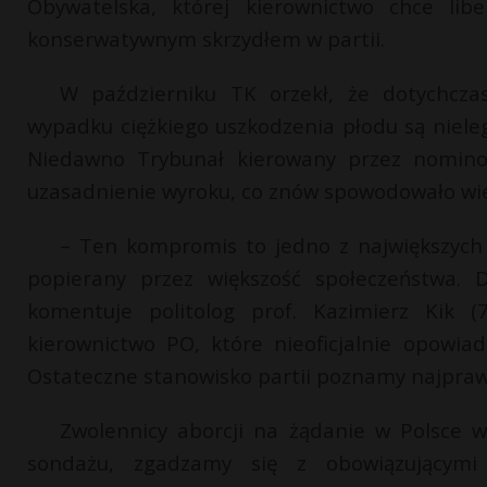
Obywatelska, której kierownictwo chce libe
konserwatywnym skrzydłem w partii.
W październiku TK orzekł, że dotychcza
wypadku ciężkiego uszkodzenia płodu są nieleg
Niedawno Trybunał kierowany przez nominowa
uzasadnienie wyroku, co znów spowodowało wie
– Ten kompromis to jedno z największych o
popierany przez większość społeczeństwa. 
komentuje politolog prof. Kazimierz Kik (
kierownictwo PO, które nieoficjalnie opowiad
Ostateczne stanowisko partii poznamy najpraw
Zwolennicy aborcji na żądanie w Polsce w
sondażu, zgadzamy się z obowiązującym