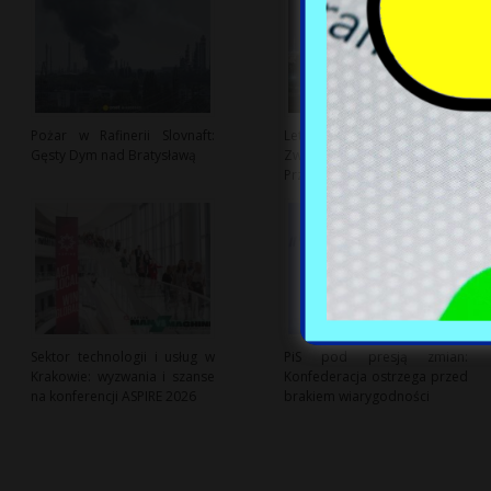
Pożar w Rafinerii Slovnaft:
Letnie Refleksje: Symbolika
Gęsty Dym nad Bratysławą
Zwierząt w Miejskiej
Przestrzeni
Sektor technologii i usług w
PiS pod presją zmian:
Krakowie: wyzwania i szanse
Konfederacja ostrzega przed
na konferencji ASPIRE 2026
brakiem wiarygodności