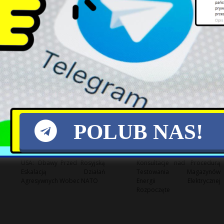
Kontrowersje wokół
CERT Polska ostrzega przed
propozycji deportacji
krytycznymi lukami w Cisco
ukraińskich mężczyzn
IOS XE
POLUB NAS!
USA: Obawy Przed Rosyjską
Konsultacje nad Procedurą
Eskalacją Działań
Testowania Magazynów
Agresywnych Wobec NATO
Energii Elektrycznej
Rozpoczęte