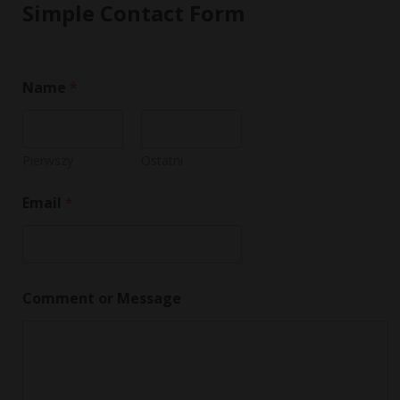
Simple Contact Form
Name
*
Pierwszy
Ostatni
*
Email
*
C
o
m
m
e
n
Comment or Message
t
E
m
a
i
l