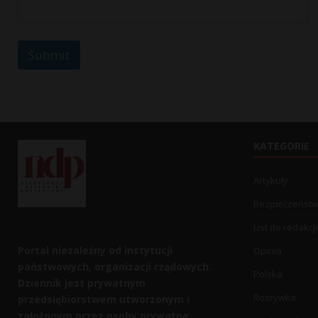
Submit
KATEGORIE
Artykuły
Bezpieczeńst
List do redakcji
Portal niezależny od instytucji
Opinia
państwowych, organizacji rządowych.
Polska
Dziennik jest prywatnym
Rozrywka
przedsiębiorstwem utworzonym i
założonym przez osoby prywatne.