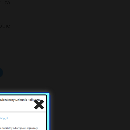
; za
óbie