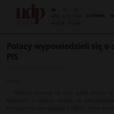
DZIENNIK
P
4.30
3.73
5.02
0.18
4.60
Polacy wypowiedzieli się o a
PiS
16 lutego, 2021
Społeczeństwo
Politycy spierają się tam, gdzie Polacy 
Expressu”, z którego wynika, że zdecydowana
kompromisu aborcyjnego z 1993 r. Nowe stano