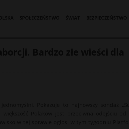
OLSKA
SPOŁECZEŃSTWO
ŚWIAT
BEZPIECZEŃSTWO
borcji. Bardzo złe wieści dla
są jednomyślni. Pokazuje to najnowszy sondaż „S
 większość Polaków jest przeciwna odejściu od 
wisko w tej sprawie ogłosi w tym tygodniu Platf