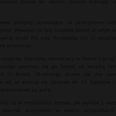
ralizacji prawa do aborcji, mocno ścierając s
sowe przepisy zezwalające na przerywanie cią
alne. Wywołało to falę strajków kobiet w całym kr
ną przez PiS Julię Przyłębską (62 l.) opublik
le protestów.
siągnięć liberalnej demokracji w Polsce i wciąż 
Dlatego powinno się go bronić za wszelką ce
74 l.). Bronić 28-letniego prawa nie ma zam
a się za aborcją na życzenie do 12. tygodnia ci
dopodobniej już jutro.
ciąż są w mniejszości. Jednak, jak wynika z nas
i obecnie przepisami w dwóch przypadkach