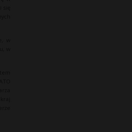
 się
nych
e, w
u, w
stem
NATO
arza
kraj
erze