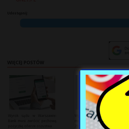
Udostępnij:
WIĘCEJ POSTÓW
Wyrok sądu w Warszawie:
Wynagrodzenia na rynku
Bank musi zwrócić pechową
mocy osiągnęły 7,61 mld zł w
pożyczkę ofierze oszustwa
2025 roku