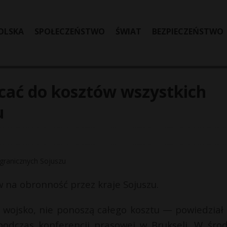
OLSKA
SPOŁECZEŃSTWO
ŚWIAT
BEZPIECZEŃSTWO
cać do kosztów wszystkich
u
w na obronność przez kraje Sojuszu.
ą wojsko, nie ponoszą całego kosztu — powiedział 
podczas konferencji prasowej w Brukseli. W śro