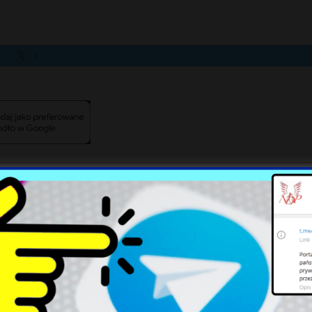
X
Szokujące wyniki audytu w
Hiszpania w gotowości:
Szpitalu Południowym: Rafał
Możliwa kolejna fala
Trzaskowski ujawnia
migrantów do Ceuty