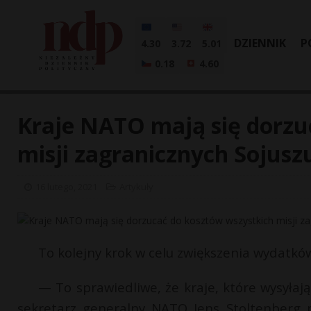
DZIENNIK
P
4.30
3.72
5.01
0.18
4.60
Kraje NATO mają się dorzu
misji zagranicznych Sojusz
16 lutego, 2021
Artykuły
To kolejny krok w celu zwiększenia wydatkó
— To sprawiedliwe, że kraje, które wysyłaj
sekretarz generalny NATO Jens Stoltenberg 