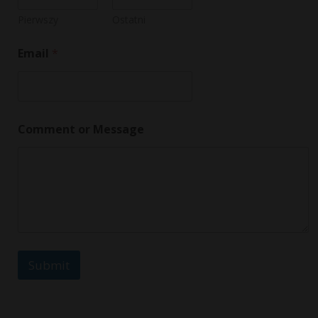
s
a
Pierwszy
Ostatni
g
e
Email
*
C
o
m
m
e
n
Comment or Message
t
Submit