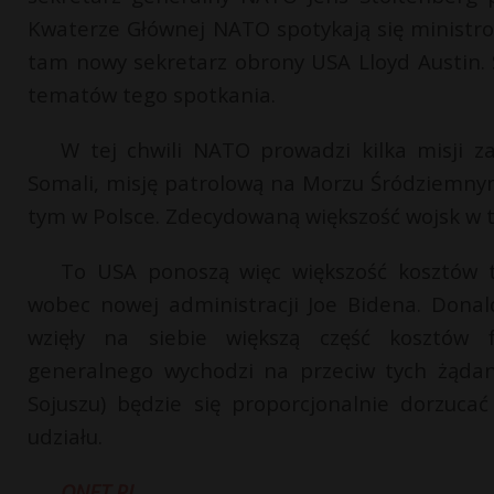
Kwaterze Głównej NATO spotykają się ministrow
tam nowy sekretarz obrony USA Lloyd Austin.
tematów tego spotkania.
W tej chwili NATO prowadzi kilka misji z
Somali, misję patrolową na Morzu Śródziemnym
tym w Polsce. Zdecydowaną większość wojsk w 
To USA ponoszą więc większość kosztów 
wobec nowej administracji Joe Bidena. Dona
wzięły na siebie większą część kosztów fu
generalnego wychodzi na przeciw tych żądanio
Sojuszu) będzie się proporcjonalnie dorzuca
udziału.
ONET.PL