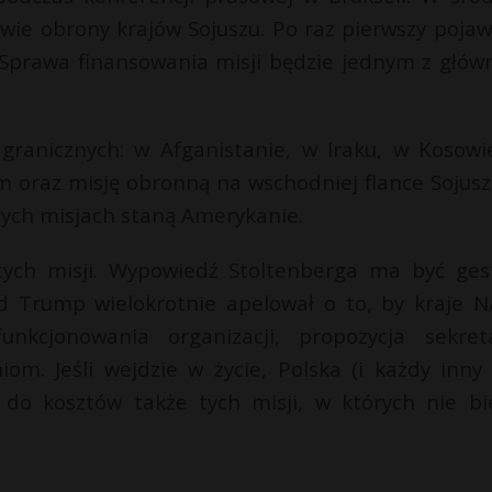
ie obrony krajów Sojuszu. Po raz pierwszy pojawi
 Sprawa finansowania misji będzie jednym z głów
agranicznych: w Afganistanie, w Iraku, w Kosowi
 oraz misję obronną na wschodniej flance Sojusz
tych misjach staną Amerykanie.
tych misji. Wypowiedź Stoltenberga ma być ge
ld Trump wielokrotnie apelował o to, by kraje 
nkcjonowania organizacji, propozycja sekret
m. Jeśli wejdzie w życie, Polska (i każdy inny 
ć do kosztów także tych misji, w których nie bi