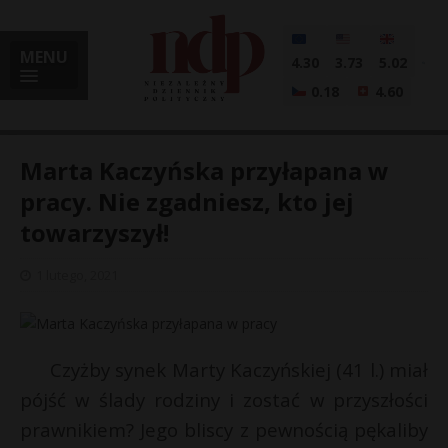
MENU
4.30
3.73
5.02
0.18
4.60
Marta Kaczyńska przyłapana w
pracy. Nie zgadniesz, kto jej
towarzyszył!
i
1 lutego, 2021
l
Czyżby synek Marty Kaczyńskiej (41 l.) miał
pójść w ślady rodziny i zostać w przyszłości
prawnikiem? Jego bliscy z pewnością pękaliby