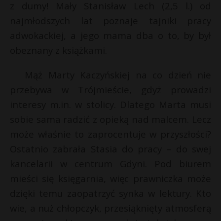
z dumy! Mały Stanisław Lech (2,5 l.) od
najmłodszych lat poznaje tajniki pracy
adwokackiej, a jego mama dba o to, by był
obeznany z książkami.
Mąż Marty Kaczyńskiej na co dzień nie
przebywa w Trójmieście, gdyż prowadzi
interesy m.in. w stolicy. Dlatego Marta musi
sobie sama radzić z opieką nad malcem. Lecz
może właśnie to zaprocentuje w przyszłości?
Ostatnio zabrała Stasia do pracy – do swej
kancelarii w centrum Gdyni. Pod biurem
mieści się księgarnia, więc prawniczka może
dzięki temu zaopatrzyć synka w lektury. Kto
t
wie, a nuż chłopczyk, przesiąknięty atmosferą