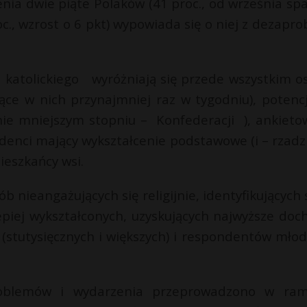
enia dwie piąte Polaków (41 proc., od września sp
c., wzrost o 6 pkt) wypowiada się o niej z dezapro
 katolickiego wyróżniają się przede wszystkim o
ące w nich przynajmniej raz w tygodniu), potencj
ie mniejszym stopniu – Konfederacji ), ankieto
denci mający wykształcenie podstawowe (i – rzadzi
ieszkańcy wsi.
ób nieangażujących się religijnie, identyfikujących 
lepiej wykształconych, uzyskujących najwyższe doc
(stutysięcznych i większych) i respondentów młod
oblemów i wydarzenia przeprowadzono w ra