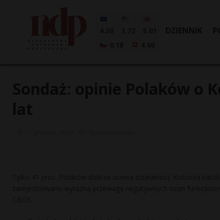
DZIENNIK
P
4.30
3.72
5.01
0.18
4.60
Sondaż: opinie Polaków o K
lat
17 grudnia, 2020
Społeczeństwo
Tylko 41 proc. Polaków dobrze ocenia działalność Kościoła katolic
zarejestrowano wyraźną przewagę negatywnych ocen funkcjonowa
CBOS.