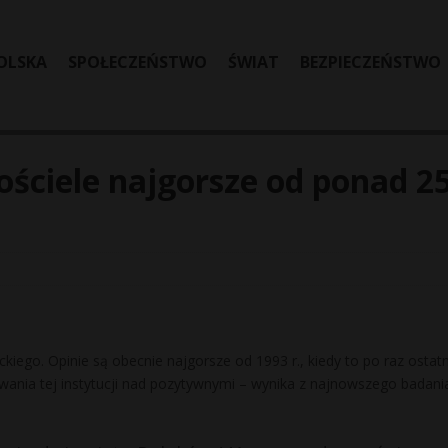
OLSKA
SPOŁECZEŃSTWO
ŚWIAT
BEZPIECZEŃSTWO
ościele najgorsze od ponad 2
kiego. Opinie są obecnie najgorsze od 1993 r., kiedy to po raz ostatn
nia tej instytucji nad pozytywnymi – wynika z najnowszego badani