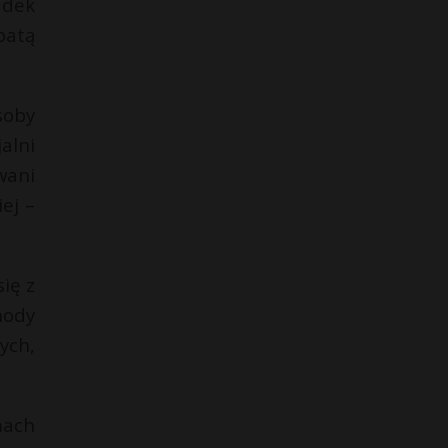
adek
batą
soby
alni
wani
ej –
się z
hody
ych,
mach