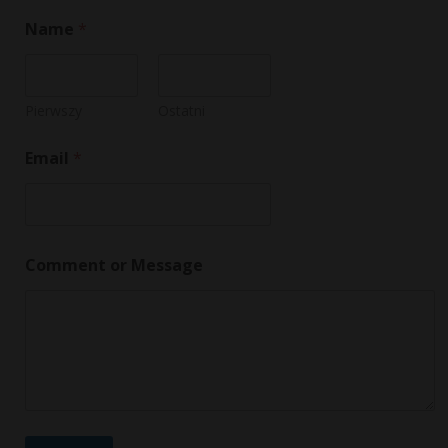
Name
*
Pierwszy
Ostatni
Email
*
M
Comment or Message
e
s
s
a
g
e
N
a
m
e