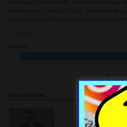
procedury mixed-mode na reprezentatywnej 
wylosowanej z rejestru PESEL. Zrealizowano je
próbie liczącej 1010 osób (w tym: 42,2 proc. met
FAKT.PL
Udostępnij:
WIĘCEJ POSTÓW