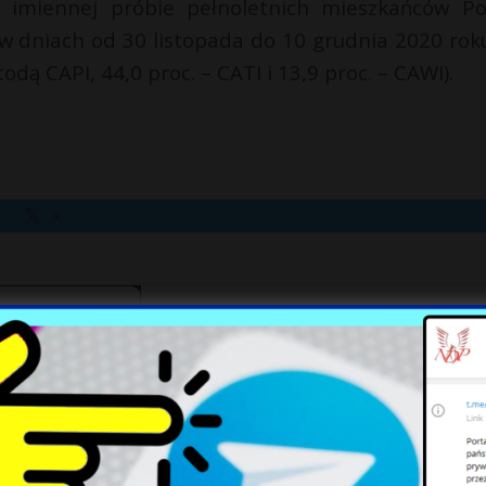
imiennej próbie pełnoletnich mieszkańców Pol
 w dniach od 30 listopada do 10 grudnia 2020 rok
odą CAPI, 44,0 proc. – CATI i 13,9 proc. – CAWI).
X