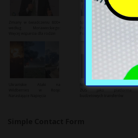
Zmiany w świadczeniu 800+
Spojrzenie na Zmiany w
według Morawieckiego:
Politycznym Krajobrazie
Więcej wsparcia dla rodzin
Polski
Ukraińskie Ataki na
Nowe wsparcie dla artystów:
Wildberries w Rosji:
ZUS jako platforma
Narastające Napięcia
budżetowych transferów
Simple Contact Form