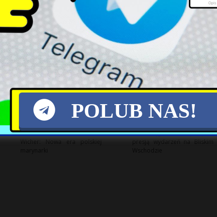
Ambasador Niemiec w
Spadające ceny ropy: Czy
Izraelu przewiduje
polscy kierowcy odczują
mobilizację w Rosji
ulgę?
POLUB NAS!
Chrzest i wodowanie ORP
Cena węgla w Europie pod
Wicher: Nowa era polskiej
presją wydarzeń na Bliskim
marynarki
Wschodzie