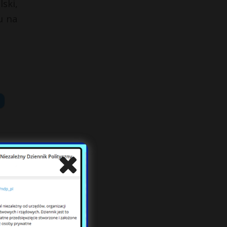
ski,
u na