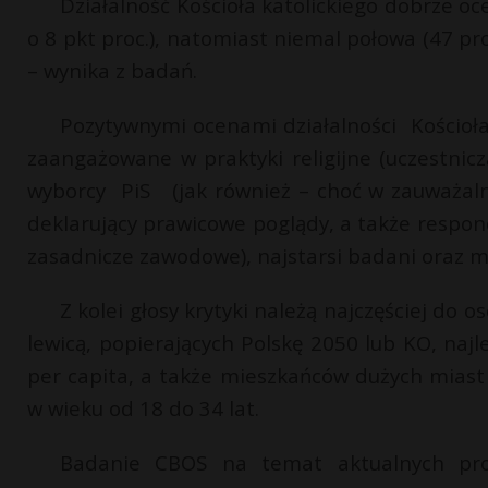
Działalność Kościoła katolickiego dobrze oc
o 8 pkt proc.), natomiast niemal połowa (47 pro
– wynika z badań.
Pozytywnymi ocenami działalności Kościoła
zaangażowane w praktyki religijne (uczestnicz
wyborcy PiS (jak również – choć w zauważaln
deklarujący prawicowe poglądy, a także respon
zasadnicze zawodowe), najstarsi badani oraz m
Z kolei głosy krytyki należą najczęściej do os
lewicą, popierających Polskę 2050 lub KO, naj
per capita, a także mieszkańców dużych miast 
w wieku od 18 do 34 lat.
Badanie CBOS na temat aktualnych pr