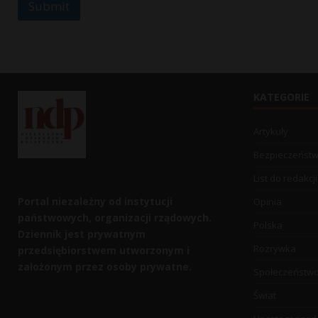
Submit
E
m
a
i
l
KATEGORIE
Artykuły
Bezpieczeńst
List do redakcji
Portal niezależny od instytucji
Opinia
państwowych, organizacji rządowych.
Polska
Dziennik jest prywatnym
Rozrywka
przedsiębiorstwem utworzonym i
założonym przez osoby prywatne.
Społeczeństw
Świat