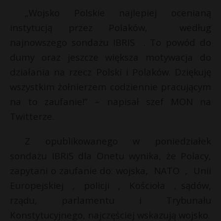
„Wojsko Polskie najlepiej ocenianą
instytucją przez Polaków, według
najnowszego sondażu IBRIS . To powód do
dumy oraz jeszcze większa motywacja do
działania na rzecz Polski i Polaków. Dziękuję
wszystkim żołnierzem codziennie pracującym
na to zaufanie!” – napisał szef MON na
Twitterze.
Z opublikowanego w poniedziałek
sondażu IBRiS dla Onetu wynika, że Polacy,
zapytani o zaufanie do: wojska, NATO , Unii
Europejskiej , policji , Kościoła , sądów,
rządu, parlamentu i Trybunału
t
E
Konstytucyjnego, najczęściej wskazują wojsko.