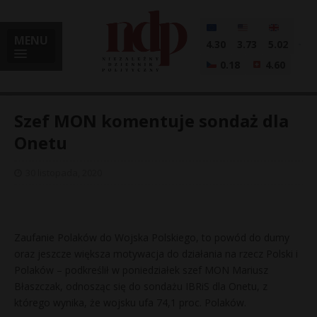
MENU
4.30
3.73
5.02
0.18
4.60
Szef MON komentuje sondaż dla
Onetu
i
30 listopada, 2020
l
Zaufanie Polaków do Wojska Polskiego, to powód do dumy
oraz jeszcze większa motywacja do działania na rzecz Polski i
Polaków – podkreślił w poniedziałek szef MON Mariusz
Błaszczak, odnosząc się do sondażu IBRiS dla Onetu, z
którego wynika, że wojsku ufa 74,1 proc. Polaków.