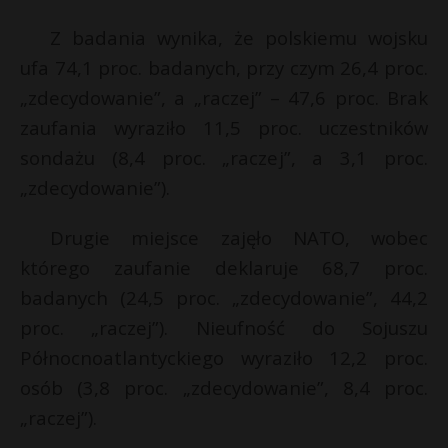
P
Z badania wynika, że polskiemu wojsku
i
l
ufa 74,1 proc. badanych, przy czym 26,4 proc.
*
„zdecydowanie”, a „raczej” – 47,6 proc. Brak
zaufania wyraziło 11,5 proc. uczestników
E
sondażu (8,4 proc. „raczej”, a 3,1 proc.
„zdecydowanie”).
i
l
Drugie miejsce zajęło NATO, wobec
którego zaufanie deklaruje 68,7 proc.
badanych (24,5 proc. „zdecydowanie”, 44,2
proc. „raczej”). Nieufność do Sojuszu
Północnoatlantyckiego wyraziło 12,2 proc.
osób (3,8 proc. „zdecydowanie”, 8,4 proc.
„raczej”).