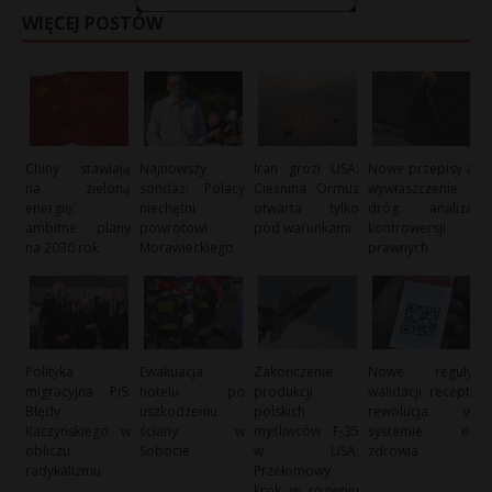
WIĘCEJ POSTÓW
Chiny stawiają
Najnowszy
Iran grozi USA:
Nowe przepisy a
na zieloną
sondaż: Polacy
Cieśnina Ormuz
wywłaszczenie
energię:
niechętni
otwarta tylko
dróg: analiza
ambitne plany
powrotowi
pod warunkami
kontrowersji
na 2030 rok
Morawieckiego
prawnych
Polityka
Ewakuacja
Zakończenie
Nowe reguły
migracyjna PiS:
hotelu po
produkcji
walidacji recept:
Błędy
uszkodzeniu
polskich
rewolucja w
Kaczyńskiego w
ściany w
myśliwców F-35
systemie e-
obliczu
Sobocie
w USA:
zdrowia
radykalizmu
Przełomowy
krok w rozwoju