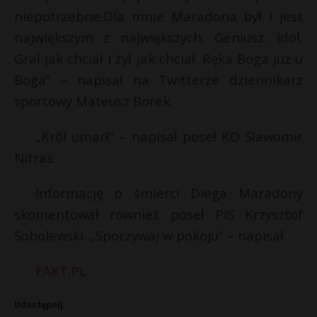
niepotrzebne.Dla mnie Maradona był i jest
P
największym z największych. Geniusz. Idol.
Grał jak chciał i żył jak chciał. Ręka Boga już u
Boga” – napisał na Twitterze dziennikarz
E
sportowy Mateusz Borek.
„Król umarł” – napisał poseł KO Sławomir
i
l
Nitras.
Informację o śmierci Diega Maradony
skomentował również poseł PiS Krzysztof
*
Sobolewski. „Spoczywaj w pokoju” – napisał.
*
FAKT.PL
Udostępnij: