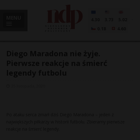
MENU
4.30
3.73
5.02
0.18
4.60
Diego Maradona nie żyje.
Pierwsze reakcje na śmierć
legendy futbolu
i
25 listopada, 2020
l
Po ataku serca zmarł dziś Diego Maradona – jeden z
największych piłkarzy w historii futbolu. Zbieramy pierwsze
reakcje na śmierć legendy.