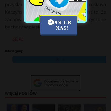
przykładów, także w Europie, czy Jarosława
Kaczyńskiego, to ich cechą wspólną jest to, że
zachowują się jak najbardziej rozkapryszone
POLUB
bachory w piaskownicy.
NAS!
SE.PL
Udostępnij:
X
WIĘCEJ POSTÓW