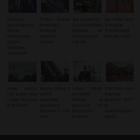
Rocznica
Polska branża
Sąd potwierdza:
Jak Polska Może
zaprzysiężenia
kosmiczna:
Zużyte podkłady
Skorzystać z
Karola
Potencjał i
kolejowe to
Transformacji
Nawrockiego:
wyzwania
niebezpieczne
Energetycznej?
krytyka
rozwoju
odpady
'sejmowej
zamrażarki’
Nowe sankcje
Sporny dialog o
Łukasz Gibała
USA: Putin może
USA wobec Rosji
polsko-
ponownie
testować
i Iranu: kluczowy
ukraińskiej
startuje w
spójność NATO
krok Senatu
współpracy
wyborach na
w
obronnej z USA
prezydenta
nadchodzących
w tle
Krakowa
latach