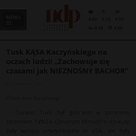
MENU
4.30
3.73
5.02
0.18
4.60
Tusk KĄSA Kaczyńskiego na
oczach ludzi! „Zachowuje się
czasami jak NIEZNOŚNY BACHOR”
i
6 listopada, 2020
l
Donald Tusk był gościem w porannej
rozmowie TVN24. Głównym tematem dyskusji
były wybory prezydenckie w USA, ale były