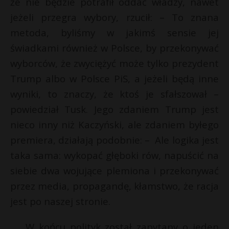
że nie będzie potrafił oddać władzy, nawet
P
jeżeli przegra wybory, rzucił: – To znana
metoda, byliśmy w jakimś sensie jej
świadkami również w Polsce, by przekonywać
t
wyborców, że zwyciężyć może tylko prezydent
E
Trump albo w Polsce PiS, a jeżeli będą inne
s
s
wyniki, to znaczy, że ktoś je sfałszował –
i
l
powiedział Tusk. Jego zdaniem Trump jest
nieco inny niż Kaczyński, ale zdaniem byłego
premiera, działają podobnie: – Ale logika jest
taka sama: wykopać głęboki rów, napuścić na
siebie dwa wojujące plemiona i przekonywać
przez media, propagandę, kłamstwo, że racja
jest po naszej stronie.
W końcu polityk został zapytany o jeden