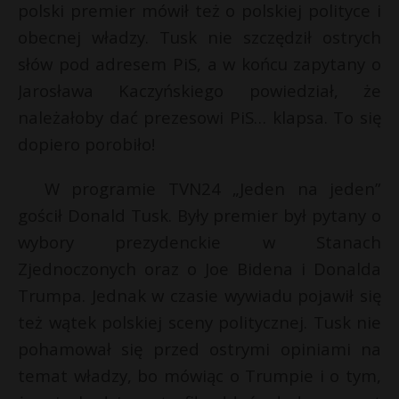
polski premier mówił też o polskiej polityce i
obecnej władzy. Tusk nie szczędził ostrych
słów pod adresem PiS, a w końcu zapytany o
Jarosława Kaczyńskiego powiedział, że
należałoby dać prezesowi PiS… klapsa. To się
dopiero porobiło!
W programie TVN24 „Jeden na jeden”
gościł Donald Tusk. Były premier był pytany o
wybory prezydenckie w Stanach
Zjednoczonych oraz o Joe Bidena i Donalda
Trumpa. Jednak w czasie wywiadu pojawił się
s
s
też wątek polskiej sceny politycznej. Tusk nie
pohamował się przed ostrymi opiniami na
temat władzy, bo mówiąc o Trumpie i o tym,