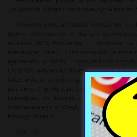
„zobaczenia piękna z autobusowego wideo na w
Przypomnijmy, że Natalia Panczenko to uk
dawna informujemy o różnych szowinistycz
września 2016 Panczenko umieściła na swo
telewizyjnej „Inter” i skomentowała je słowami
wypowiedzi, w której wypowiedziała pogląd, 
Ukraińska aktywistka stwierdziła także, że Gd
także wpis ze zdjęciem spalonego ciała mężcz
psia śmierć!” podpisując zdjęcie „Żal ich Wam
Eurmajdan, na którego czele swoi Panczen
opowiadającego o Wasylu Slipaku – śpiewak
Prawego Sektora.
FAKT.PL