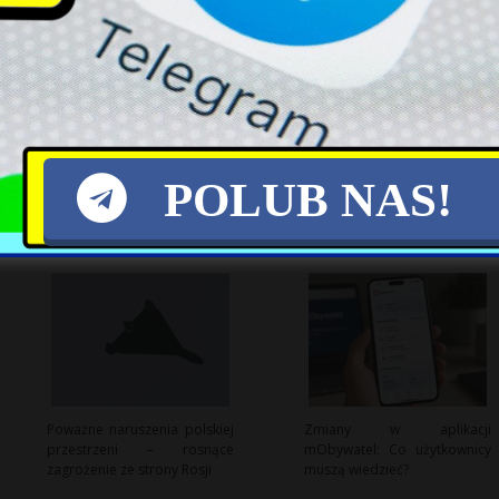
X
POLUB NAS!
Poważne naruszenia polskiej
Zmiany w aplikacji
przestrzeni – rosnące
mObywatel: Co użytkownicy
zagrożenie ze strony Rosji
muszą wiedzieć?