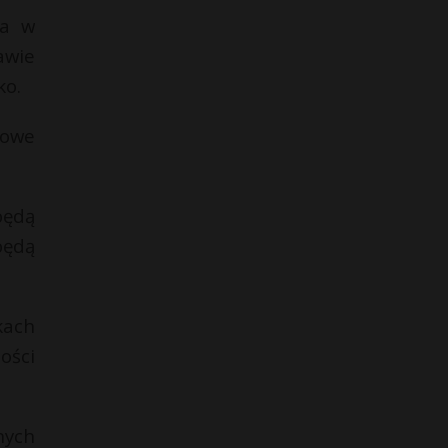
ka w
awie
ko.
dowe
będą
będą
kach
ości
nych