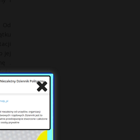
. Od
ątku
acji
 jej
nę .
ciła
su –
wski
Mit”
gach