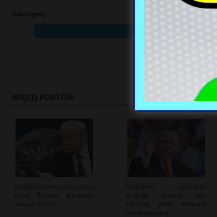
Udostępnij:
WIĘCEJ POSTÓW
Międzynarodowy porządek w
Prezydent zapowiada
dobie Trumpa: transakcje
strategię rozwoju jako
zamiast zasad?
kluczowy punkt kampanii
parlamentarnej