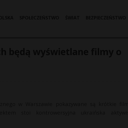
OLSKA
SPOŁECZEŃSTWO
ŚWIAT
BEZPIECZEŃSTWO
h będą wyświetlane filmy o
cznego w Warszawie pokazywane są krótkie fil
jektem stoi kontrowersyjna ukraińska aktywi