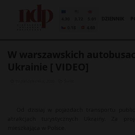
DZIENNIK
P
4.30
3.72
5.01
0.18
4.60
W warszawskich autobusac
Ukrainie [ VIDEO]
19 października, 2020
Świat
Od dzisiaj w pojazdach transportu publi
atrakcjach turystycznych Ukrainy. Za pro
mieszkająca w Polsce.