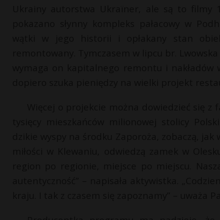
Ukrainy autorstwa Ukraїner, ale są to film
pokazano słynny kompleks pałacowy w Podho
wątki w jego historii i opłakany stan obie
remontowany. Tymczasem w lipcu br. Lwowska Ga
wymaga on kapitalnego remontu i nakładów w
dopiero szuka pieniędzy na wielki projekt rest
Więcej o projekcie można dowiedzieć się z 
tysięcy mieszkańców milionowej stolicy Polsk
dzikie wyspy na środku Zaporoża, zobaczą, jak 
miłości w Klewaniu, odwiedzą zamek w Olesku
region po regionie, miejsce po miejscu. Nasza
autentyczność” – napisała aktywistka. „Codzie
kraju. I tak z czasem się zapoznamy” – uważa P
Producentka programu ma nadzieję, że f