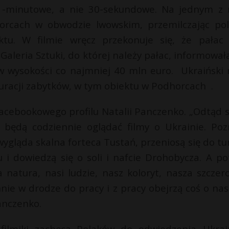
y 1-minutowe, a nie 30-sekundowe. Na jednym z 
rcach w obwodzie lwowskim, przemilczając pol
ktu. W filmie wręcz przekonuje się, że pałac 
leria Sztuki, do której należy pałac, informowała
 wysokości co najmniej 40 mln euro. Ukraiński 
auracji zabytków, w tym obiektu w Podhorcach .
facebookowego profilu Natalii Panczenko. „Odtąd s
i będą codziennie oglądać filmy o Ukrainie. Poz
wygląda skalna forteca Tustań, przeniosą się do tu
 i dowiedzą się o soli i nafcie Drohobycza. A p
 natura, nasi ludzie, nasz koloryt, nasza szczero
nnie w drodze do pracy i z pracy obejrzą coś o na
anczenko.
ilmiki zachęcą Polaków do odwiedzenia Ukrai