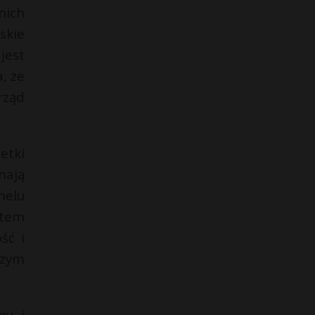
nich
skie
jest
, że
rząd
etki
nają
nelu
otem
ść i
szym
ny i