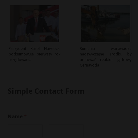
Prezydent Karol Nawrocki
Rumunia wprowadza
podsumowuje pierwszy rok
nadzwyczajne środki, by
urzędowania
uratować reaktor jądrowy
Cernavoda
Simple Contact Form
*
Name
*
*
N
a
m