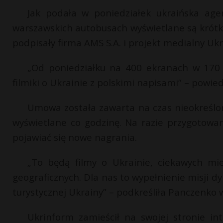
Jak podała w poniedziałek ukraińska age
warszawskich autobusach wyświetlane są krótk
podpisały firma AMS S.A. i projekt medialny Uk
„Od poniedziałku na 400 ekranach w 170
filmiki o Ukrainie z polskimi napisami” – pow
Umowa została zawarta na czas nieokreślo
wyświetlane co godzinę. Na razie przygotowa
pojawiać się nowe nagrania.
„To będą filmy o Ukrainie, ciekawych mi
geograficznych. Dla nas to wypełnienie misji d
turystycznej Ukrainy” – podkreśliła Panczenko 
Ukrinform zamieścił na swojej stronie in