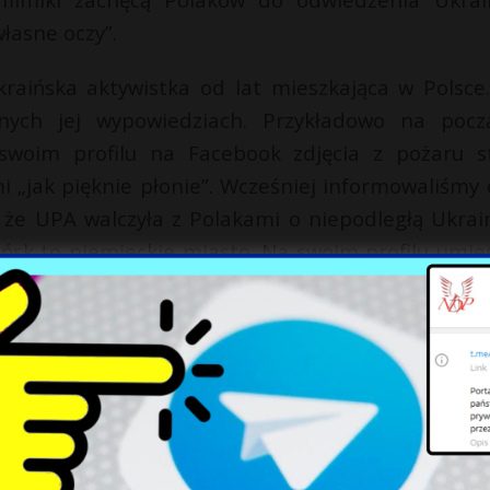
łasne oczy”.
raińska aktywistka od lat mieszkająca w Polsce
nych jej wypowiedziach. Przykładowo na pocz
im profilu na Facebook zdjęcia z pożaru st
 „jak pięknie płonie”. Wcześniej informowaliśmy o
że UPA walczyła z Polakami o niepodległą Ukrai
ańsk to niemieckie miasto. Na swoim profilu umieś
yzny – ofiary masakry w Odessie z napisami – „P
? Bo mnie nie – niech płoną!”. W 2018 roku warsza
ko, zorganizował w Warszawie pokaz filmu „
u operowym, który zginął w Donbasie w szere