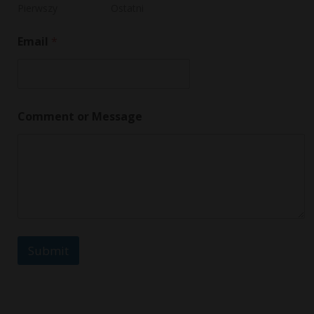
e
Pierwszy
Ostatni
Email
*
Comment or Message
Submit