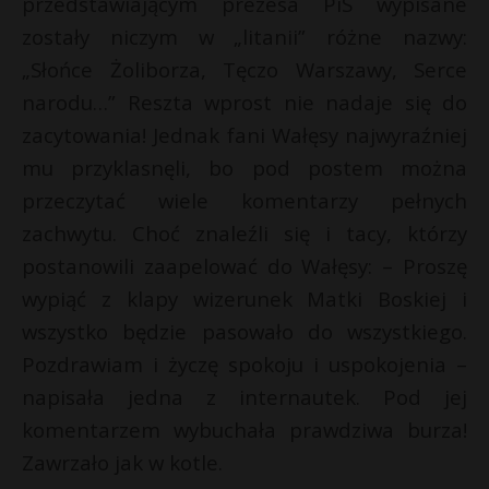
przedstawiającym prezesa PiS wypisane
l
P
zostały niczym w „litanii” różne nazwy:
„Słońce Żoliborza, Tęczo Warszawy, Serce
narodu…” Reszta wprost nie nadaje się do
zacytowania! Jednak fani Wałęsy najwyraźniej
t
E
mu przyklasnęli, bo pod postem można
przeczytać wiele komentarzy pełnych
i
l
zachwytu. Choć znaleźli się i tacy, którzy
postanowili zaapelować do Wałęsy: – Proszę
wypiąć z klapy wizerunek Matki Boskiej i
wszystko będzie pasowało do wszystkiego.
Pozdrawiam i życzę spokoju i uspokojenia –
napisała jedna z internautek. Pod jej
komentarzem wybuchała prawdziwa burza!
Zawrzało jak w kotle.