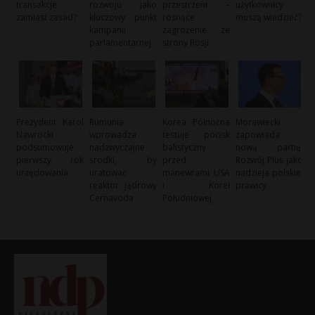
transakcje
rozwoju jako
przestrzeni –
użytkownicy
zamiast zasad?
kluczowy punkt
rosnące
muszą wiedzieć?
kampanii
zagrożenie ze
parlamentarnej
strony Rosji
Prezydent Karol
Rumunia
Korea Północna
Morawiecki
Nawrocki
wprowadza
testuje pocisk
zapowiada
podsumowuje
nadzwyczajne
balistyczny
nową partię:
pierwszy rok
środki, by
przed
Rozwój Plus jako
urzędowania
uratować
manewrami USA
nadzieja polskiej
reaktor jądrowy
i Korei
prawicy
Cernavoda
Południowej