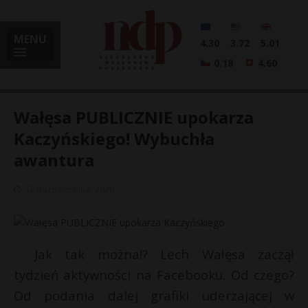
MENU
4.30
3.72
5.01
0.18
4.60
Wałęsa PUBLICZNIE upokarza
Kaczyńskiego! Wybuchła
awantura
i
12 października, 2020
l
Jak tak można!? Lech Wałęsa zaczął
tydzień aktywności na Facebooku. Od czego?
Od podania dalej grafiki uderzającej w