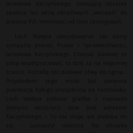
Jarosława Kaczyńskiego. Szokujący obrazek
zawiera też serię obraźliwych „wezwań” do
prezesa PiS. Internauci od razu zareagowali.
Lech Wałęsa zdecydowanie nie darzy
sympatią prezes Prawa i Sprawiedliwości,
Jarosława Kaczyńskiego. Chociaż dawniej ze
sobą współpracowali, to dziś są na wojennej
ścieżce. Potrafią też dolewać oliwy do ognia…
Przykładem tego może być poranna
publikacja byłego prezydenta na Facebooku.
Lech Wałęsa pokazał grafikę z napisami
pełnymi okrutnych słów pod adresem
E
Kaczyńskiego. – To nie moje, ale podoba mi
się – zaznaczył noblista. Na obrazku
i