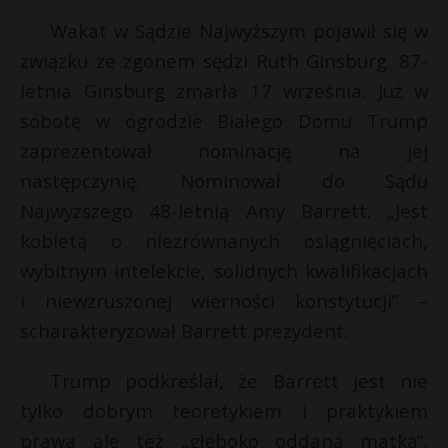
Wakat w Sądzie Najwyższym pojawił się w
związku ze zgonem sędzi Ruth Ginsburg. 87-
letnia Ginsburg zmarła 17 września. Już w
sobotę w ogrodzie Białego Domu Trump
zaprezentował nominację na jej
następczynię. Nominował do Sądu
Najwyższego 48-letnią Amy Barrett. „Jest
kobietą o niezrównanych osiągnięciach,
wybitnym intelekcie, solidnych kwalifikacjach
i niewzruszonej wierności konstytucji” –
scharakteryzował Barrett prezydent.
Trump podkreślał, że Barrett jest nie
tylko dobrym teoretykiem i praktykiem
prawa ale też „głęboko oddaną matką”.