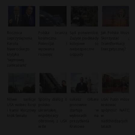
Rocznica
Polska branża
Sąd potwierdza:
Jak Polska Może
zaprzysiężenia
kosmiczna:
Zużyte podkłady
Skorzystać z
Karola
Potencjał i
kolejowe to
Transformacji
Nawrockiego:
wyzwania
niebezpieczne
Energetycznej?
krytyka
rozwoju
odpady
'sejmowej
zamrażarki’
Nowe sankcje
Sporny dialog o
Łukasz Gibała
USA: Putin może
USA wobec Rosji
polsko-
ponownie
testować
i Iranu: kluczowy
ukraińskiej
startuje w
spójność NATO
krok Senatu
współpracy
wyborach na
w
obronnej z USA
prezydenta
nadchodzących
w tle
Krakowa
latach