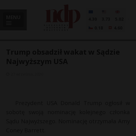
MENU
4.30
3.73
5.02
0.18
4.60
Trump obsadził wakat w Sądzie
Najwyższym USA
i
27 września, 2020
l
Prezydent USA Donald Trump ogłosił w
sobotę swoją nominację kolejnego członka
Sądu Najwyższego. Nominację otrzymała Amy
Coney Barrett.