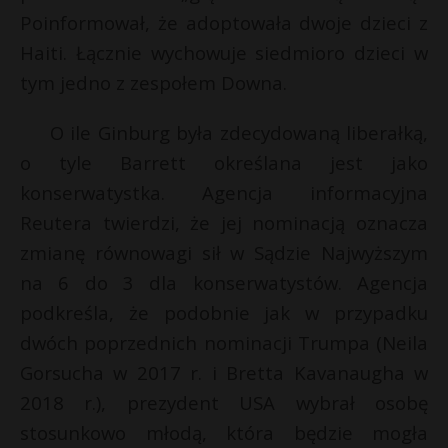
Poinformował, że adoptowała dwoje dzieci z
P
Haiti. Łącznie wychowuje siedmioro dzieci w
tym jedno z zespołem Downa.
O ile Ginburg była zdecydowaną liberałką,
E
o tyle Barrett określana jest jako
konserwatystka. Agencja informacyjna
i
l
Reutera twierdzi, że jej nominacją oznacza
t
zmianę równowagi sił w Sądzie Najwyższym
*
na 6 do 3 dla konserwatystów. Agencja
podkreśla, że podobnie jak w przypadku
dwóch poprzednich nominacji Trumpa (Neila
Gorsucha w 2017 r. i Bretta Kavanaugha w
2018 r.), prezydent USA wybrał osobę
stosunkowo młodą, która będzie mogła