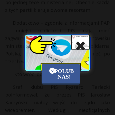
po jednej tece ministerialnej. Obecnie każda
z tych partii kieruje dwoma resortami.
Dodatkowo – zgodnie z informacjami PAP
– mniejsi koalicjanci PiS mają mieć
zagwarantowane po jednym stanowisku
ministerialnym w KPRM. Zarówno Solidarna
Polska, jak i Porozumienie mają mieć po
trzech wiceministrów.
POLUB
Kto wróci do rządu?
NAS!
Szef klubu PiS Ryszard Terlecki
poinformował, że prezes PiS Jarosław
Kaczyński miałby wejść do rządu jako
wicepremier. Według nieoficjalnych