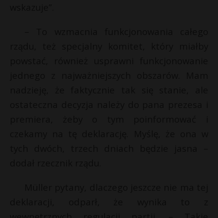
t
wskazuje”.
i
r
l
– To wzmacnia funkcjonowania całego
rządu, też specjalny komitet, który miałby
s
s
powstać, również usprawni funkcjonowanie
jednego z najważniejszych obszarów. Mam
nadzieję, że faktycznie tak się stanie, ale
ostateczna decyzja należy do pana prezesa i
premiera, żeby o tym poinformować i
czekamy na tę deklarację. Myślę, że ona w
tych dwóch, trzech dniach będzie jasna –
dodał rzecznik rządu.
Müller pytany, dlaczego jeszcze nie ma tej
deklaracji, odparł, że wynika to z
wewnętrznych regulacji partii. – Takie