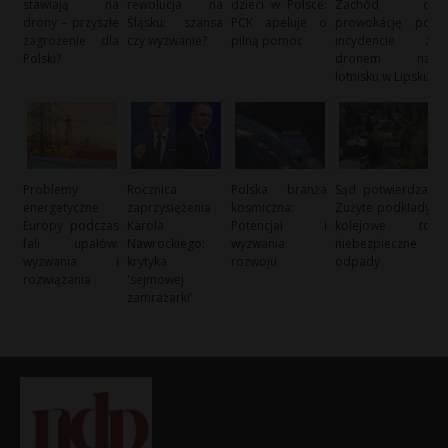
stawiają na
rewolucja na
dzieci w Polsce:
Zachód o
drony – przyszłe
Śląsku: szansa
PCK apeluje o
prowokację po
zagrożenie dla
czy wyzwanie?
pilną pomoc
incydencie z
Polski?
dronem na
lotnisku w Lipsku
Problemy
Rocznica
Polska branża
Sąd potwierdza:
energetyczne
zaprzysiężenia
kosmiczna:
Zużyte podkłady
Europy podczas
Karola
Potencjał i
kolejowe to
fali upałów:
Nawrockiego:
wyzwania
niebezpieczne
wyzwania i
krytyka
rozwoju
odpady
rozwiązania
'sejmowej
zamrażarki’