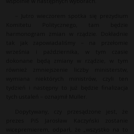
wspólnie w następnych wyborach.
P
– Jutro wieczorem spotka się prezydium
Komitetu Politycznego, tam będzie
harmonogram zmian w rządzie. Dokładnie
E
tak jak zapowiadaliśmy – na przełomie
września i października, w tym czasie
i
dokonane będą zmiany w rządzie, w tym
l
również zmniejszenie liczby ministerstw,
wymiana niektórych ministrów, czyli ten
tydzień i następny to już będzie finalizacja
tych ustaleń – oznajmił Müller.
*
Dopytywany, czy przesądzone jest, że
prezes PiS Jarosław Kaczyński zostanie
E
wicepremierem, odparł, że „wszystko na to