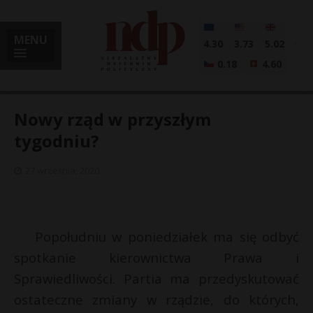
MENU
4.30
3.73
5.02
0.18
4.60
Nowy rząd w przyszłym
tygodniu?
i
27 września, 2020
l
Popołudniu w poniedziałek ma się odbyć
spotkanie kierownictwa Prawa i
Sprawiedliwości. Partia ma przedyskutować
ostateczne zmiany w rządzie, do których,