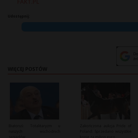
FAKT.PL
Udostępnij:
WIĘCEJ POSTÓW
Białoruś: Totalitaryzm u
Zakończona aukcja Pride of
naszych wschodnich
Poland: Sprzedano wszystkie
sąsiadów
konie za milion euro