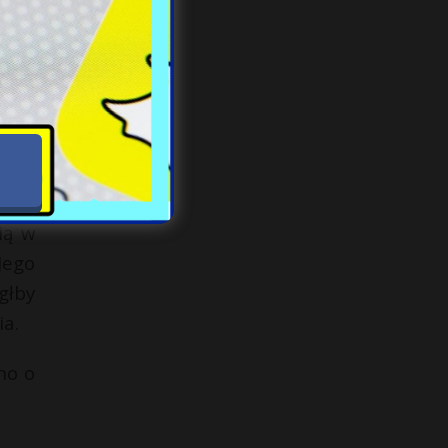
cach
nę w
lacy
wodu
ią w
Jego
głby
ia.
no o