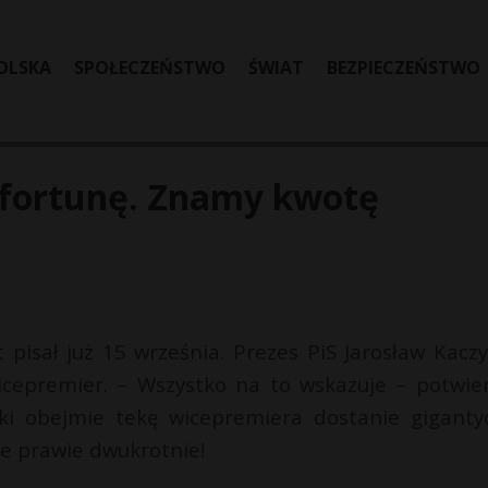
OLSKA
SPOŁECZEŃSTWO
ŚWIAT
BEZPIECZEŃSTWO
i fortunę. Znamy kwotę
 pisał już 15 września. Prezes PiS Jarosław Kaczy
icepremier. – Wszystko na to wskazuje – potwie
ński obejmie tekę wicepremiera dostanie giganty
ie prawie dwukrotnie!