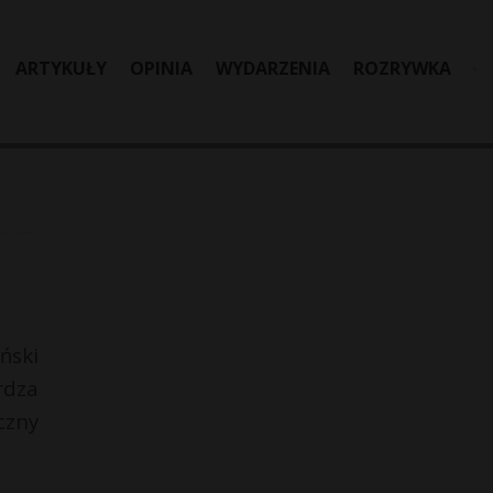
ARTYKUŁY
OPINIA
WYDARZENIA
ROZRYWKA
ński
rdza
czny