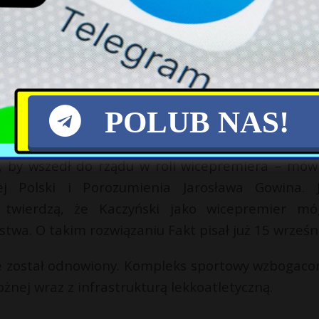
h podstawie ustalili, że kobieta mogła być w okoli
oc wszystkie osoby, które mogły spotkać Joan
. W lasach zaroiło się od dorodnych okazów, a Po
ię masowo na zbieranie grzybów. W tym roku z po
POLUB NAS!
eczyć się podczas grzybobrania. Jak to zrobić?
o, by wszedł do rządu w roli wicepremiera – mów
nej Polski i Porozumienia Jarosława Gowina. 
y twierdzą, że Kaczyński jako wicepremier mó
a. O takim rozwiązaniu Fakt pisał już 15 wrześn
ie został odnowiony. Kompleks sportowy wzbogaco
ożnej wraz z infrastrukturą lekkoatletyczną.