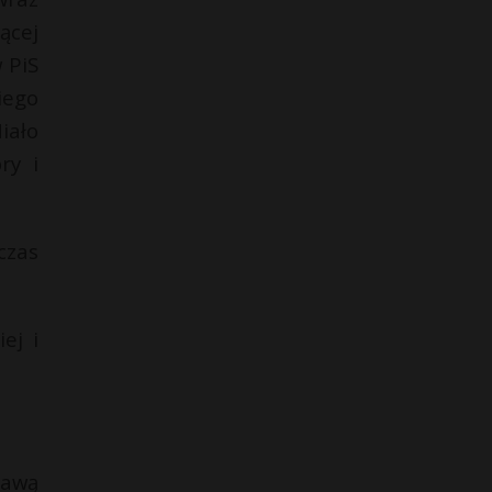
ącej
 PiS
iego
iało
ry i
czas
ej i
rawą