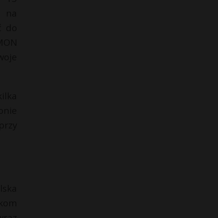
w na
ć do
 MON
woje
ilka
onie
przy
lska
ikom
wraz