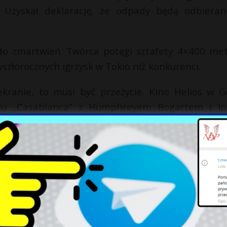
. Uzyskał deklarację, że odpady będą odbiera
 do zmartwień. Twórca potęgi sztafety 4×400 me
złorocznych igrzysk w Tokio niż konkurenci.
ekranie, to musi być przeżycie. Kino Helios w G
lmu „Casablanca” z Humphreyem Bogartem i In
tej” pokazuje, że „piątka Kaczyńskiego” cieszy
68 proc. Polaków popiera zakaz hodowli zwierzą
i „nie” więcej Polek niż Polaków.
zyjechała z Warszawy do Zakopanego w ubiegłą sob
rłowicza 4 i ślad po niej zaginął. Policjanci sprawd