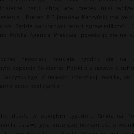
ziałacze partii chcą, aby prezes miał wpły
iesienia. „Prezes PiS Jarosław Kaczyński ma wejś
ństwa. Będzie nadzorował resort sprawiedliwości,
o Polska Agencja Prasowa, powołując się na s
dczas negocjacji musiała zgodzić się na k
o poparcie Solidarnej Polski dla ustawy o ochr
 Kaczyńskiego. Z naszych informacji wynika, że 
rta przez koalicjanta.
zy doszło w ubiegłym tygodniu. Solidarna Po
arcia ustawy gwarantującej bezkarność urzędn
elu zapobiegania pandemii). Później jej politycy, 