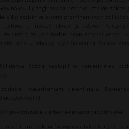
wina (57 l.), zagłosowali przeciw ustawie zakazuj
wie kilku godzin ze strony prominentnych polityków
i. Cytowano nawet słowa Jarosława Kaczyńsk
ł twierdzić, że „nie będzie ogon machał psem”. M
łyby dziś u władzy: czyli Solidarną Polskę Ziob
lidarną Polską nastąpił w poniedziałek pod
bry.
odłoża i nasadzeniami zieleni na ul. Poznański
0 nowych roślin!
ski przygotowuje się bez jedenastu zawodników!
aniu. Od mieszkańców wpływa tyle skarg, że sp