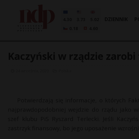
DZIENNIK
P
4.30
3.73
5.02
0.18
4.60
Kaczyński w rządzie zarob
24 września, 2020
Polska
Potwierdzają się informacje, o których Fakt
najprawdopodobniej wejdzie do rządu jako w
szef klubu PiS Ryszard Terlecki. Jeśli Kaczy
zastrzyk finansowy, bo jego uposażenie wzrośn