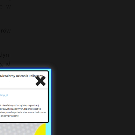
ne w
trów
dyni
grid
 się
t na
otę.
zili