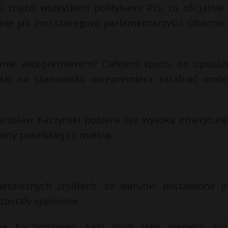
 rządzi wszystkimi politykami PiS, to oficjalnie 
ie jak inni szeregowi parlamentarzyści. Obecnie 
stanie wicepremierem? Całkiem sporo, bo uposaż
ński na stanowisku wicepremiera zarabiać może
rosław Kaczyński pobiera też wysoką emeryturę:
ety poselskiej co miesiąc.
ezależnych źródłach, że warunki postawione p
 zostały spełnione.
 Kaczyńskiego, Fakt pisał jako pierwszy ju