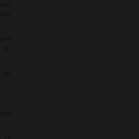
jest
jest
enie
 ok.
 ok.
rzez
ż 15