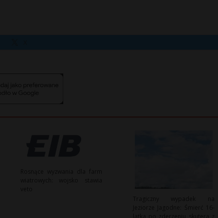
X
Rosnące wyzwania dla farm
wiatrowych: wojsko stawia
veto
Tragiczny wypadek na
Jeziorze Jagodne: Śmierć 16-
latka po zderzeniu skutera z