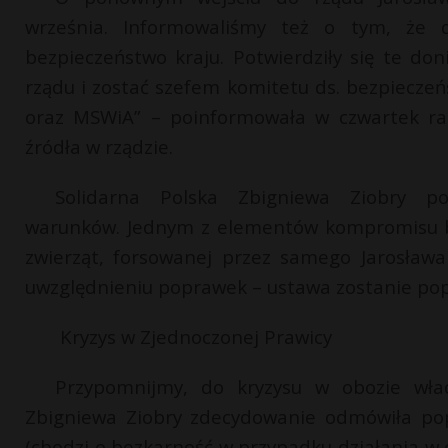
września. Informowaliśmy też o tym, że d
bezpieczeństwo kraju. Potwierdziły się te don
rządu i zostać szefem komitetu ds. bezpiecze
oraz MSWiA” – poinformowała w czwartek ran
źródła w rządzie.
Solidarna Polska Zbigniewa Ziobry po
warunków. Jednym z elementów kompromisu był
zwierząt, forsowanej przez samego Jarosława
uwzględnieniu poprawek – ustawa zostanie popa
Kryzys w Zjednoczonej Prawicy
Przypomnijmy, do kryzysu w obozie wład
Zbigniewa Ziobry zdecydowanie odmówiła pop
(chodzi o bezkarność w przypadku działania w c