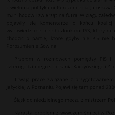
z wieloma politykami Porozumienia Jarosława Go
m.in. hodowli zwierząt na futra. W ciągu zaled
pojawiły się komentarze o końcu koalicj
wypowiedziane przed członkami PiS, który mia
chodzić o partie, które gdyby nie PiS nie by
Porozumienie Gowina.
Przełom w rozmowach pomiędzy PiS i So
czterogodzinnego spotkania Kaczyńskiego i Zio
Trwają prace związane z przygotowaniem p
Jeżyckiej w Poznaniu. Pojawi się tam ponad 230
Śląsk do niedzielnego meczu z mistrzem Pol
Narasta problem z wywozem śmieci w Pozn