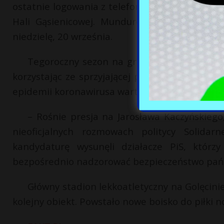
ostatnie logowania z telefonu zaginionej. Na ic
Hali Gąsienicowej. Mundurowi proszą o pom
niedzielę, 20 września.
Tegoroczny sezon na grzyby jest wyjątkowy
korzystając ze sprzyjającej pogody wybrali s
epidemii koronawirusa warto dodatkowo zabezpi
– Rośnie presja na Jarosława Kaczyńskieg
nieoficjalnych rozmowach politycy Solidar
kandydaturę wysunęli działacze PiS, którz
bezpośrednio nadzorować bezpieczeństwo państw
Główny stadion lekkoatletyczny na Golęcin
kolejny obiekt. Powstało nowe boisko do piłki n