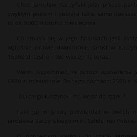
Choć Jarosław Kaczyński jako prezes partii
zwykłym posłem i pobiera takie samo uposażen
to ok. 8000 zł brutto miesięcznie.
Co zmieni się w jego finansach jeśli zo
wzrośnie prawie dwukrotnie. Jarosław Kaczy
15000 zł, czyli o 7000 więcej niż teraz.
Warto wspomnieć, że oprócz uposażenia Ja
6900 zł miesięcznie. Do tego dochodzi 2500 zł di
Dlaczego Kaczyński ma wejść do rządu?
Fakt już w środę potwierdził w dwóch ni
Jarosława Kaczyńskiego m.in. Solidarnej Polsce,
O ponownym wejściu do rządu Jarosława