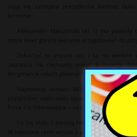
zajął się zastępca prezydenta Bartosz Guss
terminie.
Aleksander Matusiński (41 l.) ma powody
może mieć gorsze warunki przygotowań do przys
Zobaczyć to jeszcze raz, i to na wielkim 
zaprasza na niezwykły pokaz kultowego fi
Bergman w rolach głównych.
Najnowszy sondaż IBRiS dla „Rzeczpospoli
poparciem większości społeczeństwa. Ponad 
futra. Co interesujące – naturalnym futrom mów
Co się stało z Joanną Felczak? 40-latka pr
W niedzielę rano wyszła z pensjonatu przy ul. Ka