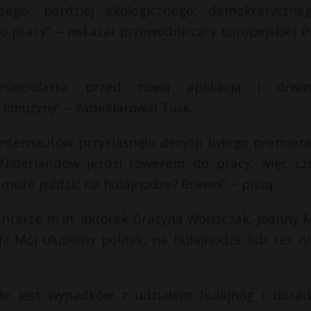
ego, bardziej ekologicznego, demokratyczne
 pracy” – wskazał przewodniczący Europejskiej Pa
esięciolatka przed nową aplikacją i drwi
j limuzyny” – zadeklarował Tusk.
internautów przyklasnęło decyzji byłego premiera
Niderlandów jeździ rowerem do pracy, więc c
 może jeździć na hulajnodze? Brawo!” – piszą.
entarze m.in. aktorek Grażyna Wolszczak, Joanny 
i! Mój ulubiony polityk, na hulajnodze lub też ni
le jest wypadków z udziałem hulajnóg i dorad