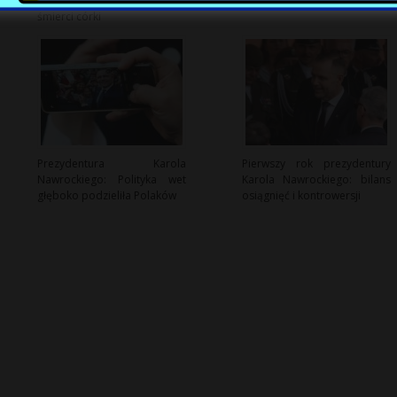
wyjaśnieniu tajemniczej
przeciwlotnicza pod presją
śmierci córki
Prezydentura Karola
Pierwszy rok prezydentury
Nawrockiego: Polityka wet
Karola Nawrockiego: bilans
głęboko podzieliła Polaków
osiągnięć i kontrowersji