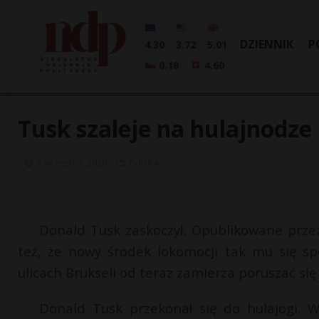
DZIENNIK
P
4.30
3.72
5.01
0.18
4.60
Tusk szaleje na hulajnodze 
3 września, 2020
Polska
Donald Tusk zaskoczył. Opublikowane przez 
też, że nowy środek lokomocji tak mu się spo
ulicach Brukseli od teraz zamierza poruszać się
Donald Tusk przekonał się do hulajogi. 