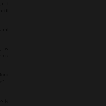
go i
rtii
nami
, by
zemu
Moro
e” –
zają