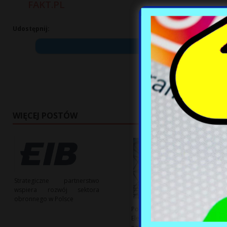
FAKT.PL
Udostępnij:
WIĘCEJ POSTÓW
Strategiczne partnerstwo
wspiera rozwój sektora
obronnego w Polsce
Polskie Sieci
Elektroenergetyczne reagują