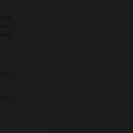
e na
pies
żemy
bowe
nami