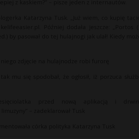
epiej z kaskiem?” – pisze jeden z internautów.
blogerka Katarzyna Tusk. „Już wiem, co kupię taci
ifeeasier.pl. Później dodała jeszcze: „Portos (
ed.) by pasował do tej hulajnogi jak ulał! Kiedy mo
niego zdjęcie na hulajnodze robi furorę
tak mu się spodobał, że ogłosił, iż porzuca służ
esięciolatka przed nową aplikacją i drwi
j limuzyny” – zadeklarował Tusk
komentowała córka polityka Katarzyna Tusk