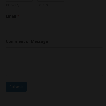
e
n
Pierwszy
Ostatni
t
E
Email
*
m
a
i
l
o
r
Comment or Message
Submit