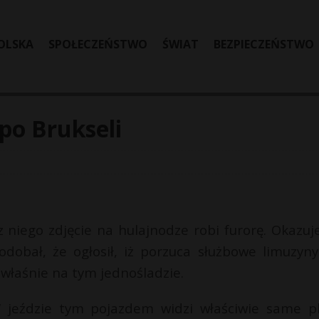
OLSKA
SPOŁECZEŃSTWO
ŚWIAT
BEZPIECZEŃSTWO
po Brukseli
niego zdjęcie na hulajnodze robi furorę. Okazuje
dobał, że ogłosił, iż porzuca służbowe limuzyny
 właśnie na tym jednośladzie.
W jeździe tym pojazdem widzi właściwie same pl