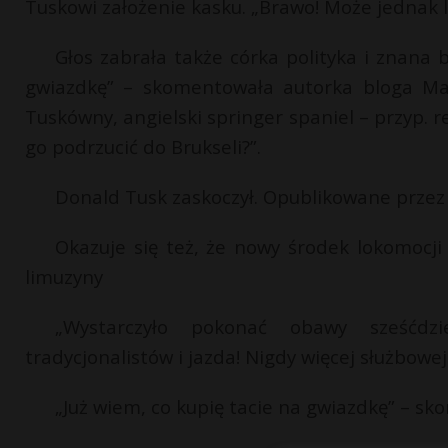
Tuskowi założenie kasku. „Brawo! Może jednak l
Głos zabrała także córka polityka i znana 
gwiazdkę” – skomentowała autorka bloga Makel
Tuskówny, angielski springer spaniel – przyp. r
go podrzucić do Brukseli?”.
Donald Tusk zaskoczył. Opublikowane przez 
Okazuje się też, że nowy środek lokomocji 
limuzyny
„Wystarczyło pokonać obawy sześćdzi
tradycjonalistów i jazda! Nigdy więcej służbowe
„Już wiem, co kupię tacie na gwiazdkę” – s