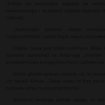
„Polityk na hulajnodze wygląda na młodsz
nowoczesnego. I na pewno szybciej dojeżdża do
Ludowej.
„Wystarczyło pokonać obawy sześćdzi
tradycjonalistów i jazda! Nigdy więcej służbowe
Zdjęcie Tuska jest hitem internetu. Wielu 
zamienić samochód na hulajnogę. „Premier 
przewodniczący Europejskiej Partii Ludowej nie
Wśród głosów aplauzu znalazły się też kom
czy Natalii Klimas. „Zadać szyku to Pan potraf
napisała córka znanej projektantki
Niektórzy zwracają jednak uwagę, że wie