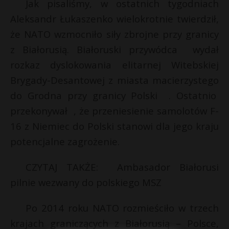
t
Jak pisaliśmy, w ostatnich tygodniach
Aleksandr Łukaszenko wielokrotnie twierdził,
r
że NATO wzmocniło siły zbrojne przy granicy
z Białorusią. Białoruski przywódca wydał
s
s
rozkaz dyslokowania elitarnej Witebskiej
Brygady-Desantowej z miasta macierzystego
do Grodna przy granicy Polski . Ostatnio
przekonywał , że przeniesienie samolotów F-
16 z Niemiec do Polski stanowi dla jego kraju
potencjalne zagrożenie.
CZYTAJ TAKŻE: Ambasador Białorusi
pilnie wezwany do polskiego MSZ
Po 2014 roku NATO rozmieściło w trzech
krajach graniczących z Białorusią – Polsce,