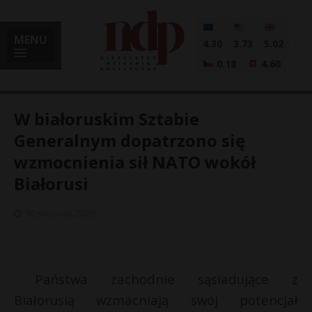
MENU
4.30
3.73
5.02
0.18
4.60
W białoruskim Sztabie
Generalnym dopatrzono się
wzmocnienia sił NATO wokół
i
Białorusi
30 sierpnia, 2020
l
Państwa zachodnie sąsiadujące z
Białorusią wzmacniają swój potencjał