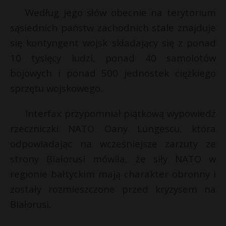
Według jego słów obecnie na terytorium
P
sąsiednich państw zachodnich stale znajduje
się kontyngent wojsk składający się z ponad
10 tysięcy ludzi, ponad 40 samolotów
E
bojowych i ponad 500 jednostek ciężkiego
sprzętu wojskowego.
i
l
Interfax przypomniał piątkową wypowiedź
rzeczniczki NATO Oany Lungescu, która
odpowiadając na wcześniejsze zarzuty ze
strony Białorusi mówiła, że siły NATO w
regionie bałtyckim mają charakter obronny i
zostały rozmieszczone przed kryzysem na
Białorusi.
r
*