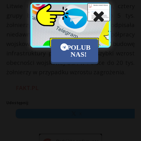
Litwie i Łotwie – a także w Estonii, cztery
grupy bojowe liczące łącznie około 5 tys.
żołnierzy. Ponadto Polska podpisała
niedawno umowę o poszerzonej współpracy
wojskowej z USA , która przewiduje budowę
POLUB
infrastruktury pozwalającej na szybki wzrost
NAS!
obecności wojskowej USA w Polsce do 20 tys.
żołnierzy w przypadku wzrostu zagrożenia.
FAKT.PL
Udostępnij:
X