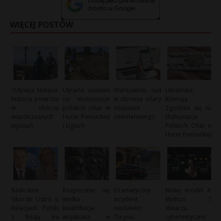
WIĘCEJ POSTÓW
Odyseja Nolana:
Ukraina zezwala
Warszawski sąd
Ukraińska
historia powrotu
na ekshumacje
w obronie ofiary
Komisja
w obliczu
polskich ofiar w
oszustwa
Zgodziła się na
współczesnych
Hucie Pieniackiej
internetowego
Ekshumacje
wyzwań
i Ugłach
Polskich Ofiar w
Hucie Pieniackiej
Radosław
Rozpocznie się
Dramatyczny
Nowy model AI
Sikorski Ostro o
wielka
incydent
Mythos 5
Relacjach Polski
kwalifikacja
niedaleko
stwarza
z Rosją na
wojskowa w
Turynu:
cybernetyczne