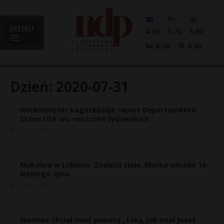
MENU
4.30
3.73
5.02
0.18
4.60
Dzień:
2020-07-31
Wiceminister bagatelizuje raport Departamentu
i
Stanu USA ws. roszczeń żydowskich
31 lipca, 2020
l
Makabra w Lublinie. Znaleźli ciało. Matka udusiła 10-
letniego syna
31 lipca, 2020
Niemiec chciał mieć piwnicę „taką, jak miał Josef