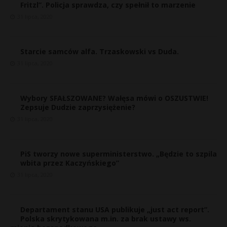
Fritzl”. Policja sprawdza, czy spełnił to marzenie
31 lipca, 2020
Starcie samców alfa. Trzaskowski vs Duda.
31 lipca, 2020
Wybory SFAŁSZOWANE? Wałęsa mówi o OSZUSTWIE!
Zepsuje Dudzie zaprzysiężenie?
31 lipca, 2020
PiS tworzy nowe superministerstwo. „Będzie to szpila
wbita przez Kaczyńskiego”
31 lipca, 2020
Departament stanu USA publikuje „just act report”.
Polska skrytykowana m.in. za brak ustawy ws.