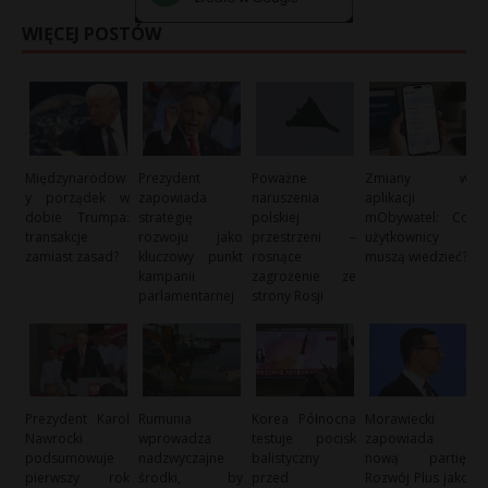
WIĘCEJ POSTÓW
Międzynarodow
Prezydent
Poważne
Zmiany w
y porządek w
zapowiada
naruszenia
aplikacji
dobie Trumpa:
strategię
polskiej
mObywatel: Co
transakcje
rozwoju jako
przestrzeni –
użytkownicy
zamiast zasad?
kluczowy punkt
rosnące
muszą wiedzieć?
kampanii
zagrożenie ze
parlamentarnej
strony Rosji
Prezydent Karol
Rumunia
Korea Północna
Morawiecki
Nawrocki
wprowadza
testuje pocisk
zapowiada
podsumowuje
nadzwyczajne
balistyczny
nową partię:
pierwszy rok
środki, by
przed
Rozwój Plus jako