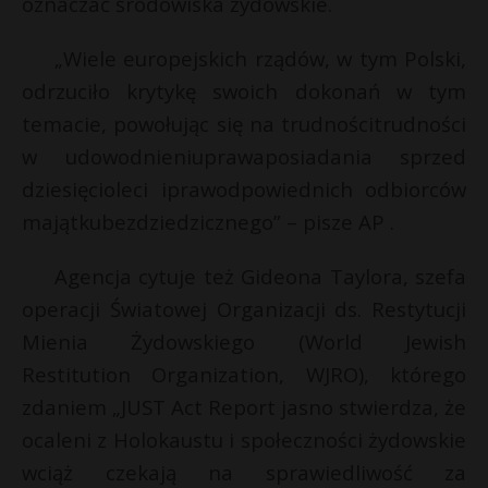
oznaczać środowiska żydowskie.
„Wiele europejskich rządów, w tym Polski,
odrzuciło krytykę swoich dokonań w tym
temacie, powołując się na trudnościtrudności
w udowodnieniuprawaposiadania sprzed
dziesięcioleci iprawodpowiednich odbiorców
majątkubezdziedzicznego” – pisze AP .
Agencja cytuje też Gideona Taylora, szefa
operacji Światowej Organizacji ds. Restytucji
Mienia Żydowskiego (World Jewish
Restitution Organization, WJRO), którego
zdaniem „JUST Act Report jasno stwierdza, że
ocaleni z Holokaustu i społeczności żydowskie
wciąż czekają na sprawiedliwość za