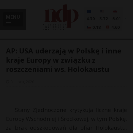
MENU
4.30
3.72
5.01
0.18
4.60
AP: USA uderzają w Polskę i inne
kraje Europy w związku z
roszczeniami ws. Holokaustu
i
31 lipca, 2020
l
Stany Zjednoczone krytykują liczne kraje
Europy Wschodniej i Środkowej, w tym Polskę,
za brak odszkodowań dla ofiar Holokaustu,