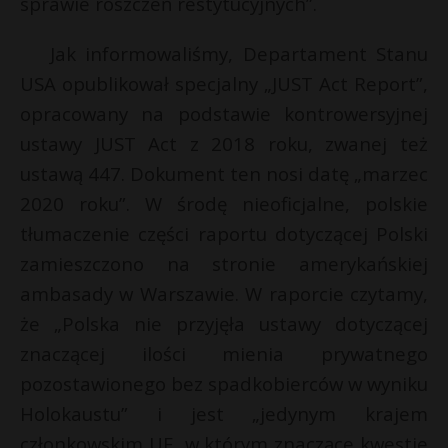
sprawie roszczeń restytucyjnych”.
P
Jak informowaliśmy, Departament Stanu
USA opublikował specjalny „JUST Act Report”,
opracowany na podstawie kontrowersyjnej
E
ustawy JUST Act z 2018 roku, zwanej też
ustawą 447. Dokument ten nosi datę „marzec
i
2020 roku”. W środę nieoficjalne, polskie
l
r
tłumaczenie części raportu dotyczącej Polski
zamieszczono na stronie amerykańskiej
s
s
ambasady w Warszawie. W raporcie czytamy,
że „Polska nie przyjęła ustawy dotyczącej
znaczącej ilości mienia prywatnego
pozostawionego bez spadkobierców w wyniku
Holokaustu” i jest „jedynym krajem
członkowskim UE, w którym znaczące kwestie