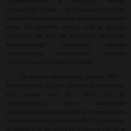
ustawodawstwa o restytucji mienia
prywatnego” Żydów . W końcowej części listu
przypomniano poprzednie pismo, podpisane
przez 59 członków Senatu USA w którym
domagali się oni od premiera Mateusza
Morawieckiego uchwalenia ustawy
umożliwiającej zaspokojenie roszczeń
organizacji amerykańskich Żydów.
Do sprawy odniosło się polskie MSZ ,
które twierdzi, że „ani Deklaracja Terezińska,
ani ustawa Just Act (447) nie są
instrumentami, które stanowiłyby
jakąkolwiek podstawę prawną do wysuwania
roszczeń o zwrot mienia w Polsce” i zaznacza,
że opinia USA ws. procesu restytucji mienia w