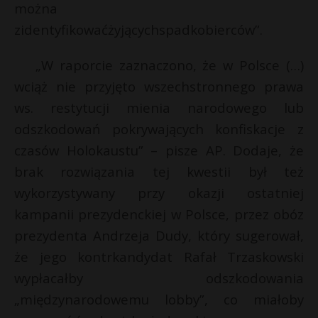
można
zidentyfikowaćżyjącychspadkobierców”.
„W raporcie zaznaczono, że w Polsce (…)
wciąż nie przyjęto wszechstronnego prawa
ws. restytucji mienia narodowego lub
odszkodowań pokrywających konfiskacje z
czasów Holokaustu” – pisze AP. Dodaje, że
brak rozwiązania tej kwestii był też
wykorzystywany przy okazji ostatniej
kampanii prezydenckiej w Polsce, przez obóz
prezydenta Andrzeja Dudy, który sugerował,
że jego kontrkandydat Rafał Trzaskowski
wypłacałby odszkodowania
„międzynarodowemu lobby”, co miałoby