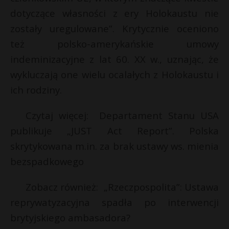
t
dotyczące własności z ery Holokaustu nie
r
zostały uregulowane”. Krytycznie oceniono
też polsko-amerykańskie umowy
s
indeminizacyjne z lat 60. XX w., uznając, że
s
wykluczają one wielu ocalałych z Holokaustu i
ich rodziny.
Czytaj więcej: Departament Stanu USA
publikuje „JUST Act Report”. Polska
skrytykowana m.in. za brak ustawy ws. mienia
bezspadkowego
Zobacz również: „Rzeczpospolita”: Ustawa
reprywatyzacyjna spadła po interwencji
brytyjskiego ambasadora?