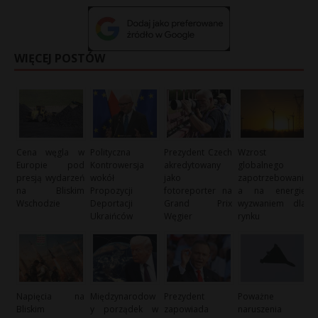
WIĘCEJ POSTÓW
Cena węgla w
Polityczna
Prezydent Czech
Wzrost
Europie pod
Kontrowersja
akredytowany
globalnego
presją wydarzeń
wokół
jako
zapotrzebowani
na Bliskim
Propozycji
fotoreporter na
a na energię
Wschodzie
Deportacji
Grand Prix
wyzwaniem dla
Ukraińców
Węgier
rynku
Napięcia na
Międzynarodow
Prezydent
Poważne
Bliskim
y porządek w
zapowiada
naruszenia