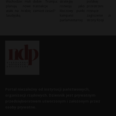
Wschodzie: Huti
dobie Trumpa:
strategię
polskiej
planują nowe
transakcje
rozwoju jako
przestrzeni –
ataki na Arabię
zamiast zasad?
kluczowy punkt
rosnące
Saudyjską
kampanii
zagrożenie ze
parlamentarnej
strony Rosji
Portal niezależny od instytucji państwowych,
organizacji rządowych. Dziennik jest prywatnym
przedsiębiorstwem utworzonym i założonym przez
osoby prywatne.