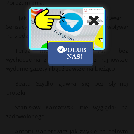
Porozumienia.
Jak Nowak na Ukrainie drogi budował
Sensacyjne ustalenia. Czy szef TVP wpływał
na śledztwo w sprawie swojego syna?
POLUB
Teraz możesz czytać FAKT bez
NAS!
wychodzenia z domu! Pobierz najnowsze
wydanie gazety i bądź zawsze na bieżąco
Beata Szydło zjawiła się bez słynnej
broszki
Stanisław Karczewski nie wyglądał na
zadowolonego
Antoni Macierewicz jak zwykle na pełnym