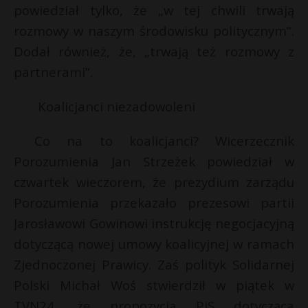
t
powiedział tylko, że „w tej chwili trwają
r
rozmowy w naszym środowisku politycznym”.
Dodał również, że, „trwają też rozmowy z
s
partnerami”.
s
Koalicjanci niezadowoleni
Co na to koalicjanci? Wicerzecznik
Porozumienia Jan Strzeżek powiedział w
czwartek wieczorem, że prezydium zarządu
Porozumienia przekazało prezesowi partii
Jarosławowi Gowinowi instrukcję negocjacyjną
dotyczącą nowej umowy koalicyjnej w ramach
Zjednoczonej Prawicy. Zaś polityk Solidarnej
Polski Michał Woś stwierdził w piątek w
TVN24, że propozycja PiS dotycząca