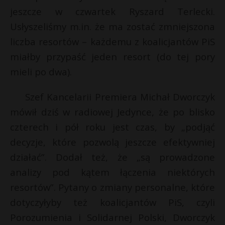
jeszcze w czwartek Ryszard Terlecki.
P
Usłyszeliśmy m.in. że ma zostać zmniejszona
liczba resortów – każdemu z koalicjantów PiS
miałby przypaść jeden resort (do tej pory
E
r
mieli po dwa).
E
Szef Kancelarii Premiera Michał Dworczyk
i
l
i
mówił dziś w radiowej Jedynce, że po blisko
l
czterech i pół roku jest czas, by „podjąć
decyzje, które pozwolą jeszcze efektywniej
działać”. Dodał też, że „są prowadzone
analizy pod kątem łączenia niektórych
t
resortów”. Pytany o zmiany personalne, które
dotyczyłyby też koalicjantów PiS, czyli
Porozumienia i Solidarnej Polski, Dworczyk