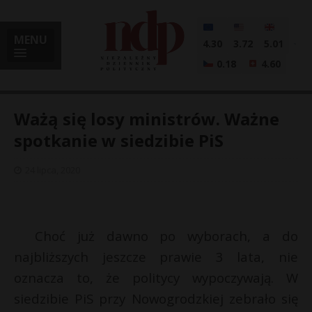
MENU
4.30
3.72
5.01
0.18
4.60
Ważą się losy ministrów. Ważne
spotkanie w siedzibie PiS
i
24 lipca, 2020
l
Choć już dawno po wyborach, a do
najbliższych jeszcze prawie 3 lata, nie
oznacza to, że politycy wypoczywają. W
siedzibie PiS przy Nowogrodzkiej zebrało się