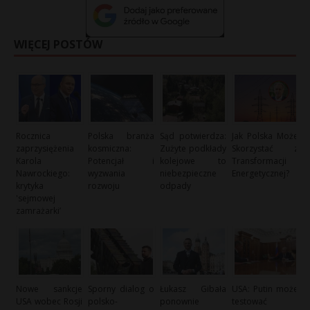
WIĘCEJ POSTÓW
Rocznica
Polska branża
Sąd potwierdza:
Jak Polska Może
zaprzysiężenia
kosmiczna:
Zużyte podkłady
Skorzystać z
Karola
Potencjał i
kolejowe to
Transformacji
Nawrockiego:
wyzwania
niebezpieczne
Energetycznej?
krytyka
rozwoju
odpady
'sejmowej
zamrażarki’
Nowe sankcje
Sporny dialog o
Łukasz Gibała
USA: Putin może
USA wobec Rosji
polsko-
ponownie
testować