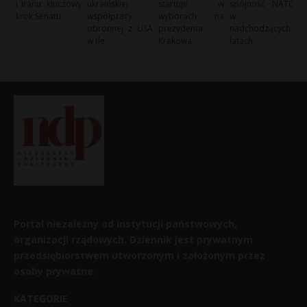
i Iranu: kluczowy
ukraińskiej
startuje w
spójność NATO
krok Senatu
współpracy
wyborach na
w
obronnej z USA
prezydenta
nadchodzących
w tle
Krakowa
latach
Portal niezależny od instytucji państwowych,
organizacji rządowych. Dziennik jest prywatnym
przedsiębiorstwem utworzonym i założonym przez
osoby prywatne.
KATEGORIE