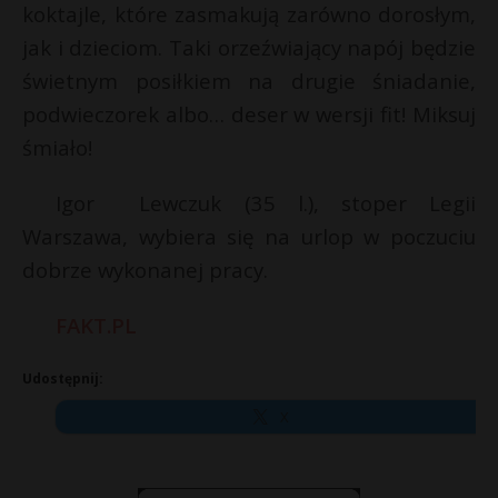
koktajle, które zasmakują zarówno dorosłym,
jak i dzieciom. Taki orzeźwiający napój będzie
świetnym posiłkiem na drugie śniadanie,
podwieczorek albo… deser w wersji fit! Miksuj
śmiało!
Igor Lewczuk (35 l.), stoper Legii
Warszawa, wybiera się na urlop w poczuciu
dobrze wykonanej pracy.
FAKT.PL
Udostępnij:
X