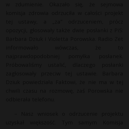
t
w zdumienie. Okazało się, że sejmowa
r
komisja zdrowia odrzuciła w całości projekt
tej ustawy, a „za” odrzuceniem, prócz
s
opozycji, głosowały także dwie posłanki z PiS:
s
Barbara Dziuk i Violetta Porowska. Radio Zet
informowało wówczas, że to
najprawdopodobniej pomyłka posłanek.
Próbowaliśmy ustalić, dlaczego posłanki
zagłosowały przeciw tej ustawie. Barbara
Dziuk powiedziała Faktowi, że nie ma w tej
chwili czasu na rozmowę, zaś Porowska nie
odbierała telefonu.
– Nasz wniosek o odrzucenie projektu
uzyskał większość. Tym samym Komisja