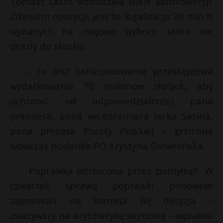
Tomasz Latos wzbudzała wiele kontrowersji.
s
P
Zdaniem opozycji, jest to legalizacja 70 mln zł
wydanych na majowe wybory, które nie
doszły do skutku.
E
– To jest sankcjonowanie przestępstwa
wydatkowania 70 milionów złotych, aby
i
uchronić od odpowiedzialności pana
l
premiera, pana wicepremiera Jacka Sasina,
pana prezesa Poczty Polskiej – grzmiała
wówczas posłanka PO Krystyna Skowrońska.
Poprawka odrzucona przez pomyłkę? W
czwartek sprawą poprawki ponownie
zajmowała się komisja. Jej decyzja –
zważywszy na arytmetykę sejmową – wprawia