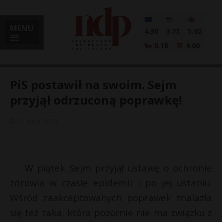
MENU
4.30
3.73
5.02
0.18
4.60
PiS postawił na swoim. Sejm
przyjął odrzuconą poprawkę!
i
24 lipca, 2020
l
W piątek Sejm przyjął ustawę o ochronie
zdrowia w czasie epidemii i po jej ustaniu.
Wśród zaakceptowanych poprawek znalazła
się też taka, która pozornie nie ma związku z