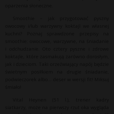
oparzenia słoneczne.
Smoothie – jak przygotować pyszny
owocowy i/lub warzywny koktajl we własnej
kuchni? Poznaj sprawdzone przepisy na
smoothie: owocowe, warzywne, na śniadanie
i odchudzanie. Oto cztery pyszne i zdrowe
koktajle, które zasmakują zarówno dorosłym,
jak i dzieciom. Taki orzeźwiający napój będzie
świetnym posiłkiem na drugie śniadanie,
podwieczorek albo… deser w wersji fit! Miksuj
śmiało!
Vital Heynen (51 l.), trener kadry
siatkarzy, może na pierwszy rzut oka wygląda