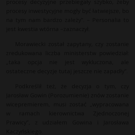
t
procesy decyzyjne przebiegały szybko, żeby
t
procesy inwestycyjne mogły być łatwiejsze, bo
r
na tym nam bardzo zależy”. – Personalia to
jest kwestia wtórna –zaznaczył.
s
s
Morawiecki został zapytany, czy zostanie
zredukowana liczba ministerstw powiedział:
„taka opcja nie jest wykluczona, ale
ostateczne decyzje tutaj jeszcze nie zapadły”.
Podkreślił też, że decyzja o tym, czy
Jarosław Gowin (Porozumienie) znów zostanie
wicepremierem, musi zostać „wypracowana
w ramach kierownictwa Zjednoczonej
Prawicy”, z udziałem Gowina i Jarosława
Kaczyńskiego.