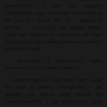
personalnych o tym, jak najlepiej
P
ukształtować rząd, natomiast rekonstrukcja
nie jest ani dobra, ani zła – powiedział
premier. – Ona może być bardzo dobra,
E
może być słabsza, w zależności od tego,
jakimi będzie się charakteryzowała cechami –
i
dodał szef rządu.
l
Morawiecki o rekonstrukcji rządu:
„Personalia to jest kwestia wtórna”
*
Zadeklarował, że jego celem jest, „żeby
*
ten rząd po pewnej rekonstrukcji – jak
głęboka ona będzie, tego jeszcze nie
zadecydowaliśmy – był dynamiczny, żeby