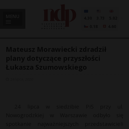
MENU
4.30
3.73
5.02
0.18
4.60
Mateusz Morawiecki zdradził
plany dotyczące przyszłości
Łukasza Szumowskiego
i
24 lipca, 2020
l
24 lipca w siedzibie PiS przy ul.
Nowogrodzkiej w Warszawie odbyło się
spotkanie najważniejszych przedstawicieli