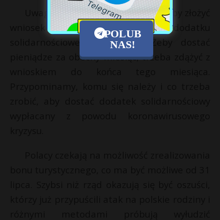
Uwaga, zostało kilka dni na to, żeby złożyć
wniosek o wypłatę dodatku
POLUB
solidarnościowego za lipiec. Żeby dostać
NAS!
pieniądze za obecny miesiąc, trzeba zdążyć z
wnioskiem do końca tego miesiąca.
Przypominamy, komu się należy i co trzeba
zrobić, aby dostać dodatek solidarnościowy
wypłacany z powodu koronawirusowego
kryzysu.
Polacy czekają na możliwość zrealizowania
bonu turystycznego, co ma być możliwe od 31
lipca. Szybsi niż rząd okazują się być oszuści,
którzy już przypuścili atak na polskie rodziny i
różnymi metodami próbują wyłudzić