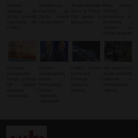
Rosjanie
Energetyczna
Skrajne ubóstwo
Rosja oskarża
stawiają na
rewolucja na
dzieci w Polsce:
Zachód o
drony – przyszłe
Śląsku: szansa
PCK apeluje o
prowokację po
zagrożenie dla
czy wyzwanie?
pilną pomoc
incydencie z
Polski?
dronem na
lotnisku w Lipsku
Problemy
Rocznica
Polska branża
Sąd potwierdza:
energetyczne
zaprzysiężenia
kosmiczna:
Zużyte podkłady
Europy podczas
Karola
Potencjał i
kolejowe to
fali upałów:
Nawrockiego:
wyzwania
niebezpieczne
wyzwania i
krytyka
rozwoju
odpady
rozwiązania
'sejmowej
zamrażarki’