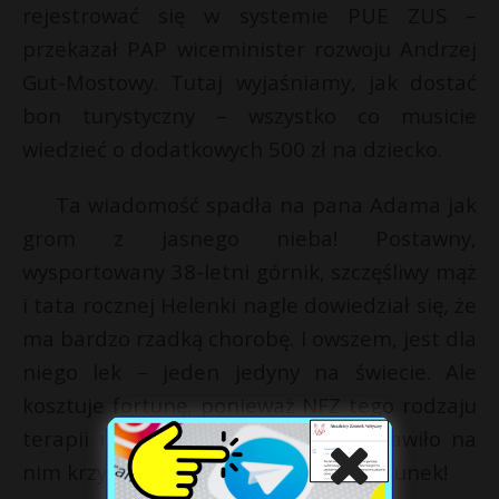
rejestrować się w systemie PUE ZUS –
przekazał PAP wiceminister rozwoju Andrzej
Gut-Mostowy. Tutaj wyjaśniamy, jak dostać
bon turystyczny – wszystko co musicie
wiedzieć o dodatkowych 500 zł na dziecko.
Ta wiadomość spadła na pana Adama jak
grom z jasnego nieba! Postawny,
wysportowany 38-letni górnik, szczęśliwy mąż
i tata rocznej Helenki nagle dowiedział się, że
ma bardzo rzadką chorobę. I owszem, jest dla
niego lek – jeden jedyny na świecie. Ale
kosztuje fortunę, ponieważ NFZ tego rodzaju
terapii nie refunduje. Państwo postawiło na
nim krzyżyk, ale wciąż jest czas na ratunek!